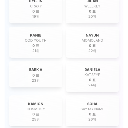
HYEJIN
JIHAN
CRAXY
WEEEKLY
0 표
0 표
19
위
20
위
KANIE
NAYUN
ODD YOUTH
MOMOLAND
0 표
0 표
21
위
22
위
BAEK A
DANIELA
KATSEYE
0 표
0 표
23
위
24
위
KAMION
SOHA
COSMOSY
SAY MY NAME
0 표
0 표
25
위
26
위