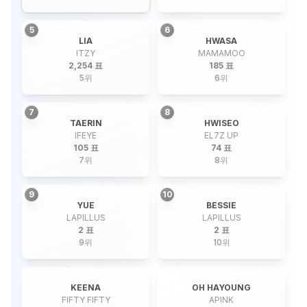
5
6
LIA
HWASA
ITZY
MAMAMOO
2,254 표
185 표
5
위
6
위
7
8
TAERIN
HWISEO
IFEYE
EL7Z UP
105 표
74 표
7
위
8
위
9
10
YUE
BESSIE
LAPILLUS
LAPILLUS
2 표
2 표
9
위
10
위
KEENA
OH HAYOUNG
FIFTY FIFTY
APINK