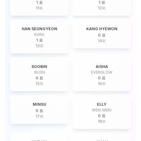
1 표
1 표
11
위
12
위
HAN SEUNGYEON
KANG HYEWON
KARA
0 표
1 표
14
위
13
위
SOOBIN
AISHA
WJSN
EVERGLOW
0 표
0 표
15
위
16
위
MINSU
ELLY
WEKI MEKI
0 표
0 표
17
위
18
위