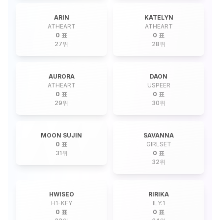
ARIN
KATELYN
ATHEART
ATHEART
0 표
0 표
27
위
28
위
AURORA
DAON
ATHEART
USPEER
0 표
0 표
29
위
30
위
MOON SUJIN
SAVANNA
0 표
GIRLSET
31
위
0 표
32
위
HWISEO
RIRIKA
H1-KEY
ILY:1
0 표
0 표