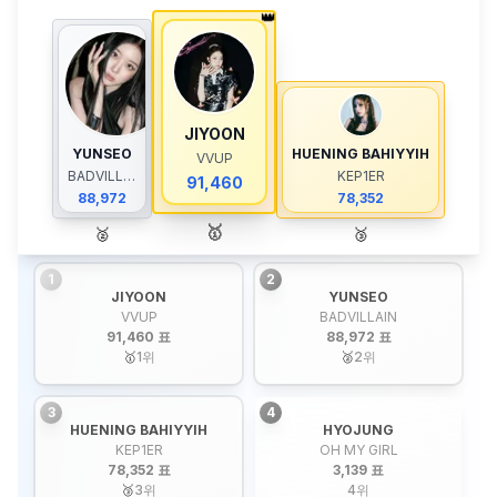
👑
JIYOON
YUNSEO
HUENING BAHIYYIH
VVUP
BADVILLAIN
KEP1ER
91,460
88,972
78,352
🥇
🥈
🥉
1
2
JIYOON
YUNSEO
VVUP
BADVILLAIN
91,460 표
88,972 표
🥇
1
위
🥈
2
위
3
4
HUENING BAHIYYIH
HYOJUNG
KEP1ER
OH MY GIRL
78,352 표
3,139 표
🥉
3
위
4
위