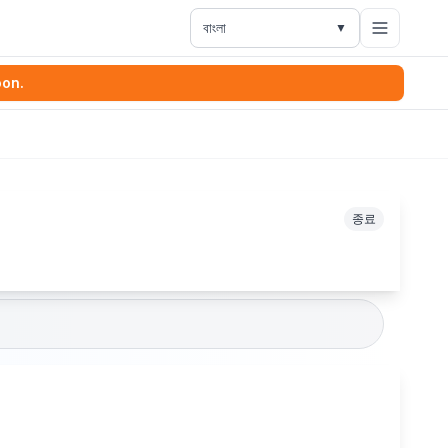
বাংলা
▼
oon.
종료