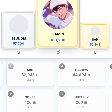
HAMIN
SEUNGBI
SAN
103,200
57,200
52,943
🥇
🥈
🥉
3
4
SAN
HAGIWA
52,943 표
44,694 표
🥉
3
위
4
위
9
10
SOHEE
LEETEUK
420 표
200 표
9
위
10
위