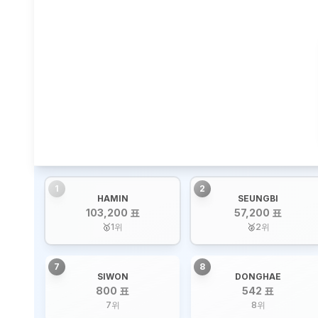
1
2
HAMIN
SEUNGBI
103,200 표
57,200 표
🥇
1
위
🥈
2
위
7
8
SIWON
DONGHAE
800 표
542 표
7
위
8
위