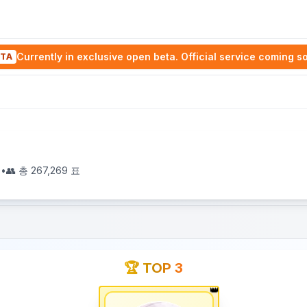
Currently in exclusive open beta. Official service coming s
TA
0
•
👥 총
267,269
표
🏆 TOP 3
👑