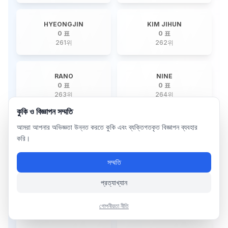
HYEONGJIN
KIM JIHUN
0 표
0 표
261
위
262
위
RANO
NINE
0 표
0 표
263
위
264
위
কুকি ও বিজ্ঞাপন সম্মতি
আমরা আপনার অভিজ্ঞতা উন্নত করতে কুকি এবং ব্যক্তিগতকৃত বিজ্ঞাপন ব্যবহার
HA.L
WIN
0 표
0 표
করি।
265
위
266
위
সম্মতি
DAWON
RILA
প্রত্যাখ্যান
0 표
0 표
267
위
268
위
গোপনীয়তা নীতি