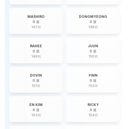
MASHIRO
DONGMYEONG
0 표
0 표
147
위
148
위
RAHEE
JUUN
0 표
0 표
149
위
150
위
DOVIN
FINN
0 표
0 표
151
위
152
위
EN KIM
RICKY
0 표
0 표
153
위
154
위