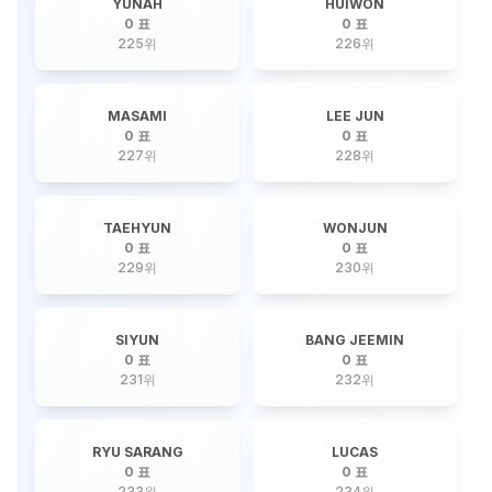
YUNAH
HUIWON
0 표
0 표
225
위
226
위
MASAMI
LEE JUN
0 표
0 표
227
위
228
위
TAEHYUN
WONJUN
0 표
0 표
229
위
230
위
SIYUN
BANG JEEMIN
0 표
0 표
231
위
232
위
RYU SARANG
LUCAS
0 표
0 표
233
위
234
위