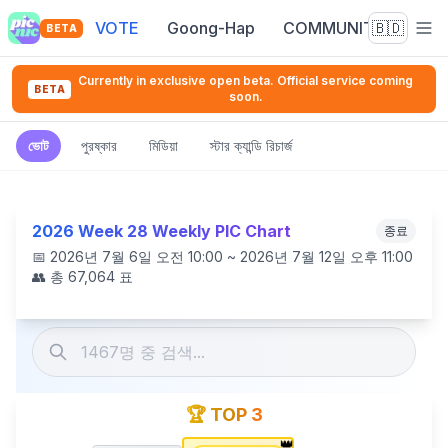
VOTE
Goong-Hap
COMMUNITY
🇧🇩
BETA
Currently in exclusive open beta. Official service coming
BETA
soon.
ভোট
পুরষ্কার
মিডিয়া
স্টার ক্যান্ডি রিচার্জ
2026 Week 28 Weekly PIC Chart
종료
📅
2026년 7월 6일 오전 10:00 ~ 2026년 7월 12일 오후 11:00
👥 총
67,064
표
🏆 TOP 3
👑