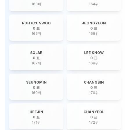
163
위
164
위
ROH HYUNWOO
JEONGYEON
0 표
0 표
165
위
166
위
SOLAR
LEE KNOW
0 표
0 표
167
위
168
위
SEUNGMIN
CHANGBIN
0 표
0 표
169
위
170
위
HEEJIN
CHANYEOL
0 표
0 표
171
위
172
위