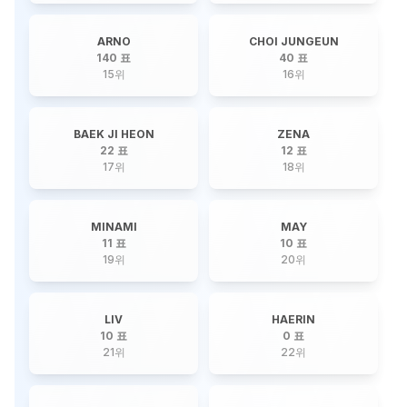
ARNO
CHOI JUNGEUN
140 표
40 표
15
위
16
위
BAEK JI HEON
ZENA
22 표
12 표
17
위
18
위
MINAMI
MAY
11 표
10 표
19
위
20
위
LIV
HAERIN
10 표
0 표
21
위
22
위