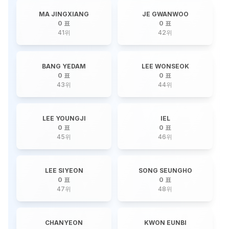
MA JINGXIANG
JE GWANWOO
0 표
0 표
41
위
42
위
BANG YEDAM
LEE WONSEOK
0 표
0 표
43
위
44
위
LEE YOUNGJI
IEL
0 표
0 표
45
위
46
위
LEE SIYEON
SONG SEUNGHO
0 표
0 표
47
위
48
위
CHANYEON
KWON EUNBI