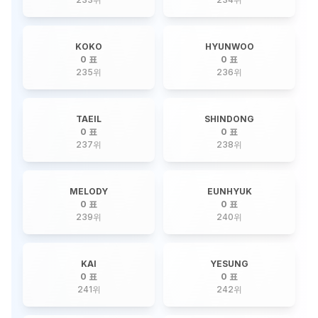
KOKO
HYUNWOO
0 표
0 표
235
위
236
위
TAEIL
SHINDONG
0 표
0 표
237
위
238
위
MELODY
EUNHYUK
0 표
0 표
239
위
240
위
KAI
YESUNG
0 표
0 표
241
위
242
위