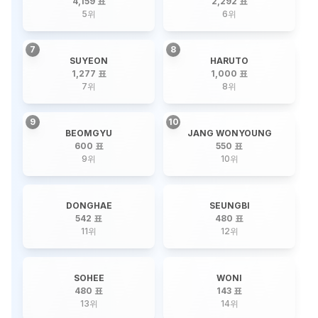
4,159 표
2,292 표
5
위
6
위
7
8
SUYEON
HARUTO
1,277 표
1,000 표
7
위
8
위
9
10
BEOMGYU
JANG WONYOUNG
600 표
550 표
9
위
10
위
DONGHAE
SEUNGBI
542 표
480 표
11
위
12
위
SOHEE
WONI
480 표
143 표
13
위
14
위