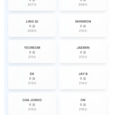
207
위
208
위
LING QI
SHINWON
0 표
0 표
209
위
210
위
YEOREUM
JAEMIN
0 표
0 표
211
위
212
위
DK
JAY B
0 표
0 표
213
위
214
위
CHA JUNHO
ON
0 표
0 표
215
위
216
위