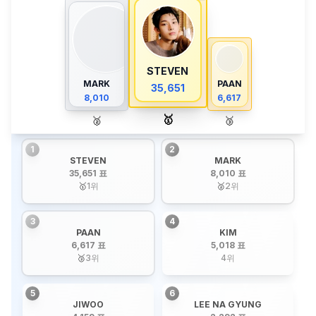
STEVEN
MARK
PAAN
35,651
8,010
6,617
🥇
🥈
🥉
1
2
STEVEN
MARK
35,651 표
8,010 표
🥇
1
위
🥈
2
위
3
4
PAAN
KIM
6,617 표
5,018 표
🥉
3
위
4
위
5
6
JIWOO
LEE NA GYUNG