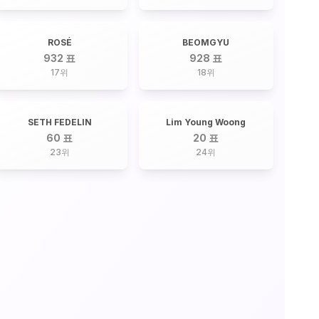
ROSÉ
BEOMGYU
932 표
928 표
17
위
18
위
SETH FEDELIN
Lim Young Woong
60 표
20 표
23
위
24
위