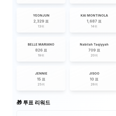
YEONJUN
KAI MONTINOLA
2,329 표
1,687 표
13
위
14
위
BELLE MARIANO
Nabilah Taqiyyah
826 표
709 표
19
위
20
위
JENNIE
JISOO
15 표
10 표
25
위
26
위
🎁 투표 리워드