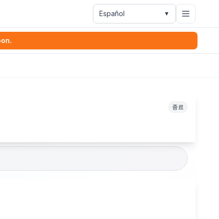
Español
▼
oon.
종료