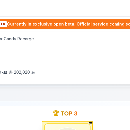
Currently in exclusive open beta. Official service coming s
TA
ar Candy Recarge
0
•
👥 총
202,020
표
🏆 TOP 3
👑