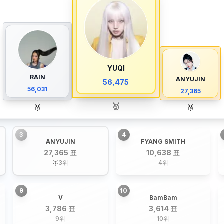
YUQI
RAIN
ANYUJIN
56,475
56,031
27,365
🥇
🥈
🥉
3
4
ANYUJIN
FYANG SMITH
27,365 표
10,638 표
🥉
3
위
4
위
9
10
V
BamBam
3,786 표
3,614 표
9
위
10
위