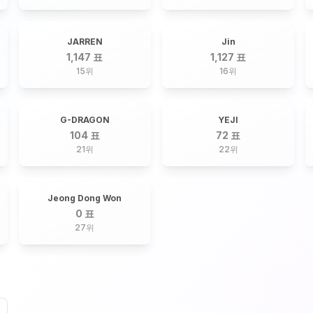
JARREN
Jin
1,147 표
1,127 표
15
위
16
위
G-DRAGON
YEJI
104 표
72 표
21
위
22
위
Jeong Dong Won
0 표
27
위