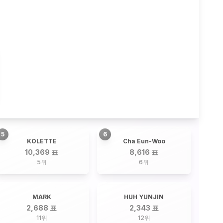
5
6
KOLETTE
Cha Eun-Woo
10,369 표
8,616 표
5
위
6
위
MARK
HUH YUNJIN
2,688 표
2,343 표
11
위
12
위