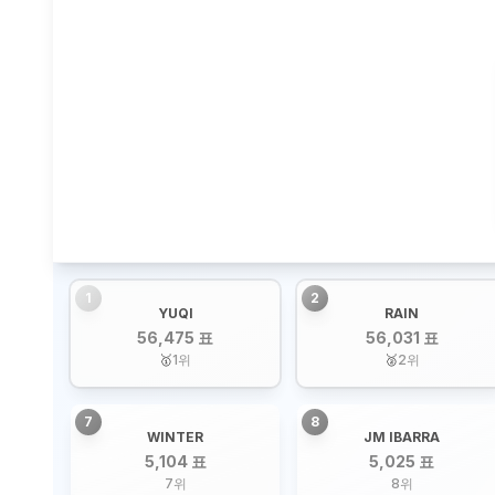
1
2
YUQI
RAIN
56,475 표
56,031 표
🥇
1
위
🥈
2
위
7
8
WINTER
JM IBARRA
5,104 표
5,025 표
7
위
8
위