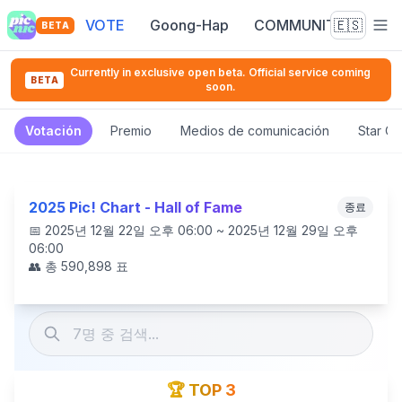
VOTE
Goong-Hap
COMMUNITY
🇪🇸
BETA
Currently in exclusive open beta. Official service coming
BETA
soon.
Votación
Premio
Medios de comunicación
Star C
2025 Pic! Chart - Hall of Fame
종료
📅
2025년 12월 22일 오후 06:00 ~ 2025년 12월 29일 오후
06:00
👥 총
590,898
표
🏆 TOP 3