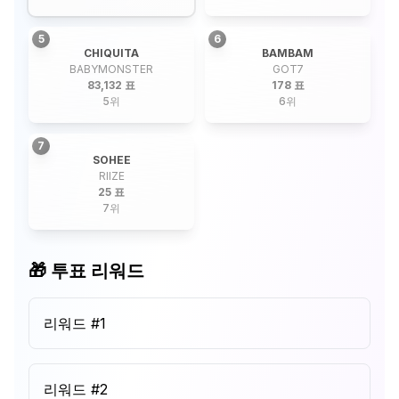
5
6
CHIQUITA
BAMBAM
BABYMONSTER
GOT7
83,132 표
178 표
5
위
6
위
7
SOHEE
RIIZE
25 표
7
위
🎁 투표 리워드
리워드 #
1
리워드 #
2