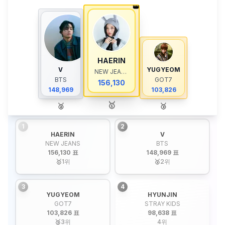
👑
HAERIN
V
YUGYEOM
NEW JEANS
BTS
GOT7
156,130
148,969
103,826
🥇
🥈
🥉
1
2
HAERIN
V
NEW JEANS
BTS
156,130 표
148,969 표
🥇
1
위
🥈
2
위
3
4
YUGYEOM
HYUNJIN
GOT7
STRAY KIDS
103,826 표
98,638 표
🥉
3
위
4
위