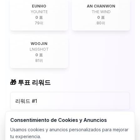
EUNHO
AN CHANWON
YOUNITE
THE WIND
0 표
0 표
79
위
80
위
WOOJIN
LNGSHOT
0 표
81
위
🎁 투표 리워드
리워드 #
1
Consentimiento de Cookies y Anuncios
Usamos cookies y anuncios personalizados para mejorar
tu experiencia.