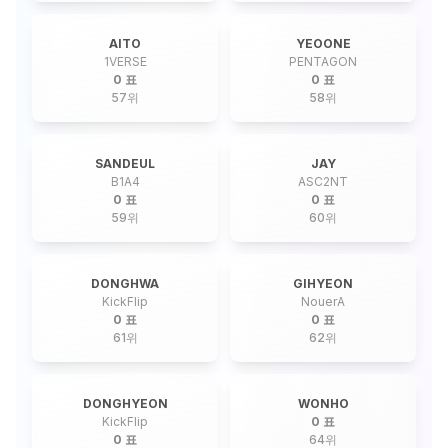
AITO
YEOONE
1VERSE
PENTAGON
0 표
0 표
57
위
58
위
SANDEUL
JAY
B1A4
ASC2NT
0 표
0 표
59
위
60
위
DONGHWA
GIHYEON
KickFlip
NouerA
0 표
0 표
61
위
62
위
DONGHYEON
WONHO
KickFlip
0 표
0 표
64
위