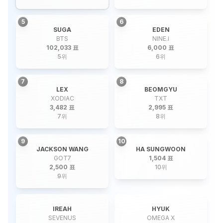
5
6
SUGA
EDEN
BTS
NINE.i
102,033 표
6,000 표
5
위
6
위
7
8
LEX
BEOMGYU
XODIAC
TXT
3,482 표
2,995 표
7
위
8
위
9
10
JACKSON WANG
HA SUNGWOON
GOT7
1,504 표
2,500 표
10
위
9
위
IREAH
HYUK
SEVENUS
OMEGA X