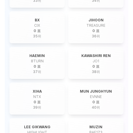
33
위
34
위
BX
JIHOON
CIX
TREASURE
0 표
0 표
35
위
36
위
HAEMIN
KAWASHIRI REN
8TURN
JO1
0 표
0 표
37
위
38
위
XIHA
MUN JUNGHYUN
NTX
EVNNE
0 표
0 표
39
위
40
위
LEE GIKWANG
MUZIN
HIGHLIGHT
BAE173