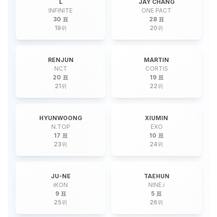
L
JAY CHANG
INFINITE
ONE PACT
30 표
28 표
19
위
20
위
RENJUN
MARTIN
NCT
CORTIS
20 표
19 표
21
위
22
위
HYUNWOONG
XIUMIN
N.TOP
EXO
17 표
10 표
23
위
24
위
JU-NE
TAEHUN
iKON
NINE.i
9 표
5 표
25
위
26
위