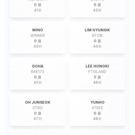
0 표
0 표
41
위
42
위
MINO
LIM HYUNSIK
WINNER
BTOB
0 표
0 표
43
위
44
위
DOHA
LEE HONGKI
BAE173
FTISLAND
0 표
0 표
45
위
46
위
OH JUNSEOK
YUNHO
ATBO
ATEEZ
0 표
0 표
47
위
48
위