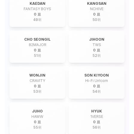
KAEDAN
KANGSAN
FANTASY BOYS
NCHIVE
0 표
0 표
49
위
50
위
CHO SEONGIL
JIHOON
82MAJOR
TWS
0 표
0 표
51
위
52
위
WONJIN
SON KIYOON
CRAVITY
Hi-Fi Un!corn
0 표
0 표
53
위
54
위
JUHO
HYUK
HAWW
1VERSE
0 표
0 표
55
위
56
위