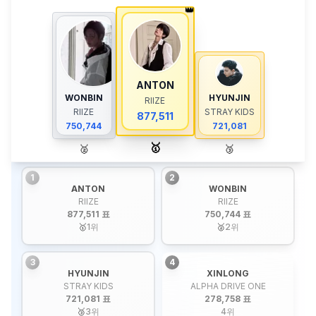
👑
ANTON
WONBIN
HYUNJIN
RIIZE
RIIZE
STRAY KIDS
877,511
750,744
721,081
🥇
🥈
🥉
1
2
ANTON
WONBIN
RIIZE
RIIZE
877,511 표
750,744 표
🥇
1
위
🥈
2
위
3
4
HYUNJIN
XINLONG
STRAY KIDS
ALPHA DRIVE ONE
721,081 표
278,758 표
🥉
3
위
4
위