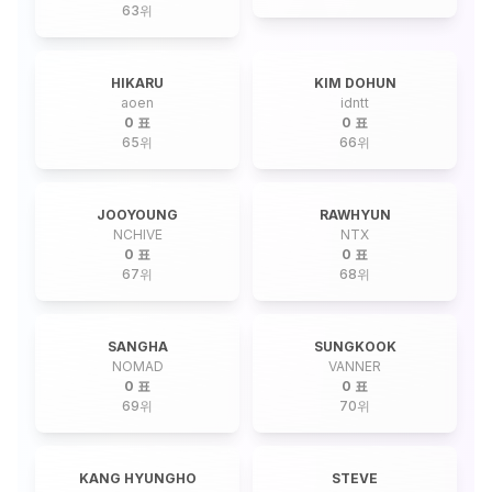
63
위
HIKARU
KIM DOHUN
aoen
idntt
0 표
0 표
65
위
66
위
JOOYOUNG
RAWHYUN
NCHIVE
NTX
0 표
0 표
67
위
68
위
SANGHA
SUNGKOOK
NOMAD
VANNER
0 표
0 표
69
위
70
위
KANG HYUNGHO
STEVE