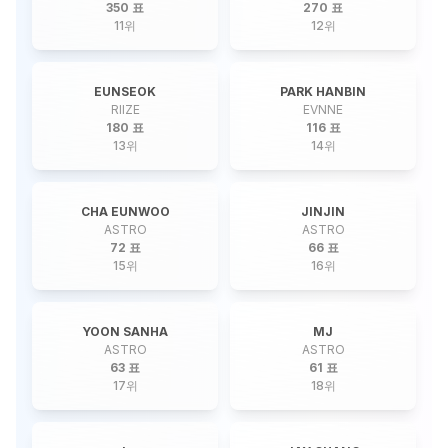
350 표
270 표
11
위
12
위
EUNSEOK
PARK HANBIN
RIIZE
EVNNE
180 표
116 표
13
위
14
위
CHA EUNWOO
JINJIN
ASTRO
ASTRO
72 표
66 표
15
위
16
위
YOON SANHA
MJ
ASTRO
ASTRO
63 표
61 표
17
위
18
위