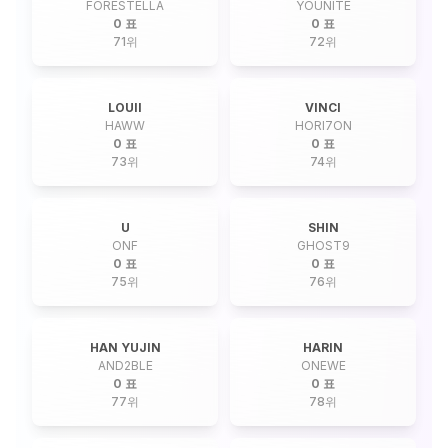
FORESTELLA
YOUNITE
0 표
0 표
71
위
72
위
LOUII
VINCI
HAWW
HORI7ON
0 표
0 표
73
위
74
위
U
SHIN
ONF
GHOST9
0 표
0 표
75
위
76
위
HAN YUJIN
HARIN
AND2BLE
ONEWE
0 표
0 표
77
위
78
위