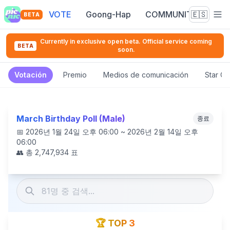
VOTE
Goong-Hap
COMMUNITY
🇪🇸
BETA
Currently in exclusive open beta. Official service coming
BETA
soon.
Votación
Premio
Medios de comunicación
Star C
March Birthday Poll (Male)
종료
📅
2026년 1월 24일 오후 06:00 ~ 2026년 2월 14일 오후
06:00
👥 총
2,747,934
표
🏆 TOP 3