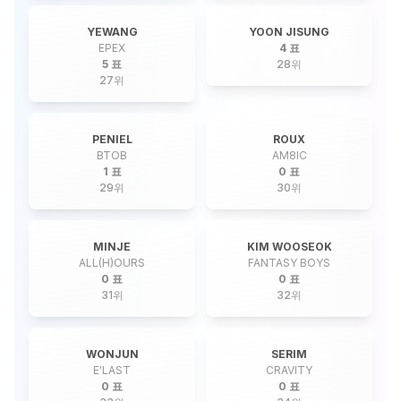
YEWANG
YOON JISUNG
EPEX
4 표
5 표
28
위
27
위
PENIEL
ROUX
BTOB
AM8IC
1 표
0 표
29
위
30
위
MINJE
KIM WOOSEOK
ALL(H)OURS
FANTASY BOYS
0 표
0 표
31
위
32
위
WONJUN
SERIM
E'LAST
CRAVITY
0 표
0 표