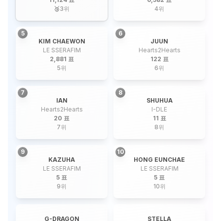
🥉
3
위
4
위
5
6
KIM CHAEWON
JUUN
LE SSERAFIM
Hearts2Hearts
2,881 표
122 표
5
위
6
위
7
8
IAN
SHUHUA
Hearts2Hearts
I-DLE
20 표
11 표
7
위
8
위
9
10
KAZUHA
HONG EUNCHAE
LE SSERAFIM
LE SSERAFIM
5 표
5 표
9
위
10
위
G-DRAGON
STELLA