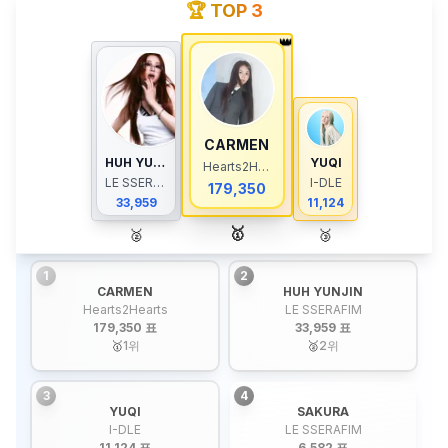
🏆 TOP 3
👑
CARMEN
HUH YUNJIN
YUQI
Hearts2Hearts
LE SSERAFIM
I-DLE
179,350
33,959
11,124
🥇
🥈
🥉
1
2
CARMEN
HUH YUNJIN
Hearts2Hearts
LE SSERAFIM
179,350 표
33,959 표
🥇
1
위
🥈
2
위
3
4
YUQI
SAKURA
I-DLE
LE SSERAFIM
11,124 표
6,582 표