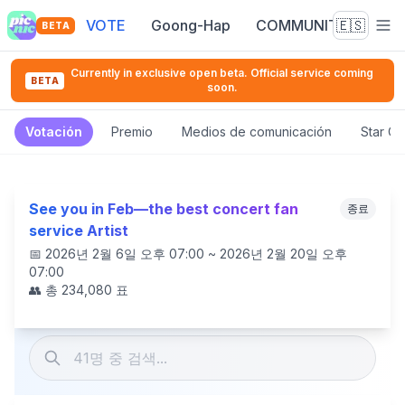
VOTE
Goong-Hap
COMMUNITY
🇪🇸
BETA
Currently in exclusive open beta. Official service coming
BETA
soon.
Votación
Premio
Medios de comunicación
Star C
See you in Feb—the best concert fan
종료
service Artist
📅
2026년 2월 6일 오후 07:00 ~ 2026년 2월 20일 오후
07:00
👥 총
234,080
표