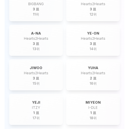
BIGBANG
Hearts2Hearts
3 표
3 표
11
위
12
위
A-NA
YE-ON
Hearts2Hearts
Hearts2Hearts
3 표
3 표
13
위
14
위
JIWOO
YUHA
Hearts2Hearts
Hearts2Hearts
3 표
2 표
15
위
16
위
YEJI
MIYEON
ITZY
I-DLE
1 표
1 표
17
위
18
위