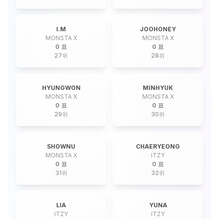
I.M
JOOHONEY
MONSTA X
MONSTA X
0 표
0 표
27
위
28
위
HYUNGWON
MINHYUK
MONSTA X
MONSTA X
0 표
0 표
29
위
30
위
SHOWNU
CHAERYEONG
MONSTA X
ITZY
0 표
0 표
31
위
32
위
LIA
YUNA
ITZY
ITZY