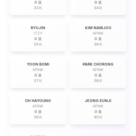
0 표
0 표
33
위
34
위
RYUJIN
KIM NAMJOO
ITZY
APINK
0 표
0 표
35
위
36
위
YOON BOMI
PARK CHORONG
APINK
APINK
0 표
0 표
37
위
38
위
OH HAYOUNG
JEONG EUNJI
APINK
APINK
0 표
0 표
39
위
40
위