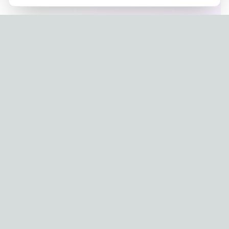
Privacy Policy
|
Terms of Service
Company: IconCasting Inc. | Business Registration No: 715-88-
02791 | CEO: Jaegeun Hwang
Address: 1503, 60 Taeguk-ro, Ilsandong-gu, Goyang-si,
Gyeonggi-do, Korea
Phone: 070-8058-9950 | E-commerce Registration No: 2024-
Seongnam-Sujeong-0657
© 2024 IconCasting Inc. All rights reserved.