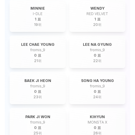
MINNIE
WENDY
I-DLE
RED VELVET
1 표
1 표
19
위
20
위
LEE CHAE YOUNG
LEE NA GYUNG
fromis_9
fromis_9
0 표
0 표
21
위
22
위
BAEK JI HEON
SONG HA YOUNG
fromis_9
fromis_9
0 표
0 표
23
위
24
위
PARK JI WON
KIHYUN
fromis_9
MONSTA X
0 표
0 표
25
위
26
위