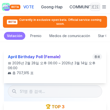
VOTE
Goong-Hap
COMMUNITY
🇪🇸
BETA
Currently in exclusive open beta. Official service coming
BETA
soon.
Votación
Premio
Medios de comunicación
Star C
April Birthday Poll (Female)
종료
📅
2026년 2월 28일 오후 06:00 ~ 2026년 3월 14일 오후
06:00
👥 총
707,915
표
🏆 TOP 3