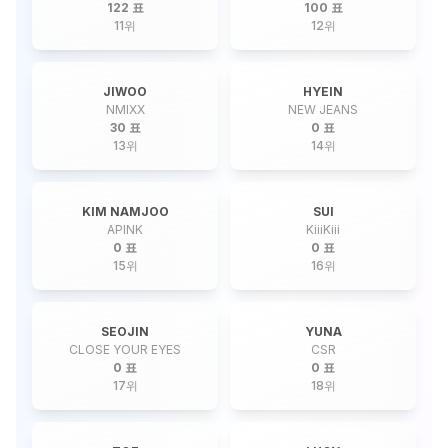
122 표
100 표
11
위
12
위
JIWOO
HYEIN
NMIXX
NEW JEANS
30 표
0 표
13
위
14
위
KIM NAMJOO
SUI
APINK
KiiiKiii
0 표
0 표
15
위
16
위
SEOJIN
YUNA
CLOSE YOUR EYES
CSR
0 표
0 표
17
위
18
위