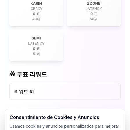
KARIN
ZZONE
CRAXY
LATENCY
0 표
0 표
49
위
50
위
SEMI
LATENCY
0 표
51
위
🎁 투표 리워드
리워드 #
1
Consentimiento de Cookies y Anuncios
Usamos cookies y anuncios personalizados para mejorar