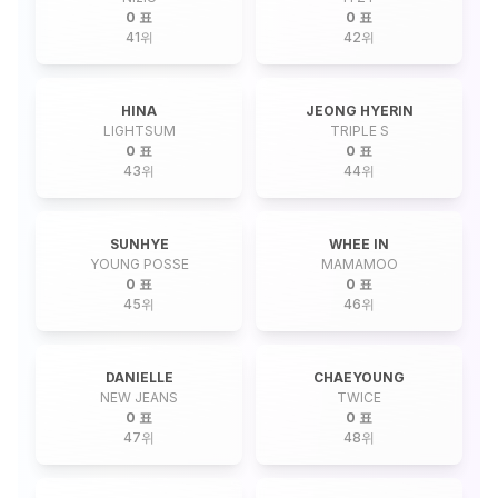
0 표
0 표
41
위
42
위
HINA
JEONG HYERIN
LIGHTSUM
TRIPLE S
0 표
0 표
43
위
44
위
SUNHYE
WHEE IN
YOUNG POSSE
MAMAMOO
0 표
0 표
45
위
46
위
DANIELLE
CHAEYOUNG
NEW JEANS
TWICE
0 표
0 표
47
위
48
위