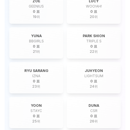
ZOE
LUCY
GEENIUS
WOO!AH!
0 표
0 표
19
위
20
위
YUNA
PARK SHION
BBGIRLS
TRIPLE S
0 표
0 표
21
위
22
위
RYU SARANG
JUHYEON
IZNA
LIGHTSUM
0 표
0 표
23
위
24
위
YOON
DUNA
STAYC
CSR
0 표
0 표
25
위
26
위