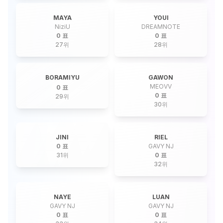
MAYA
YOUI
NiziU
DREAMNOTE
0 표
0 표
27
위
28
위
BORAMIYU
GAWON
MEOVV
0 표
0 표
29
위
30
위
JINI
RIEL
0 표
GAVY NJ
31
위
0 표
32
위
NAYE
LUAN
GAVY NJ
GAVY NJ
0 표
0 표