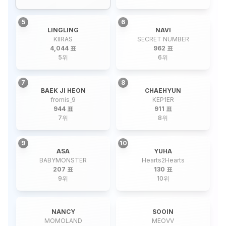
5
6
LINGLING
NAVI
KIIRAS
SECRET NUMBER
4,044 표
962 표
5
위
6
위
7
8
BAEK JI HEON
CHAEHYUN
fromis_9
KEP1ER
944 표
911 표
7
위
8
위
9
10
ASA
YUHA
BABYMONSTER
Hearts2Hearts
207 표
130 표
9
위
10
위
NANCY
SOOIN
MOMOLAND
MEOVV