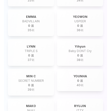
33
위
34
위
EMMA
YEOWON
BADVILLAIN
USPEER
0 표
0 표
35
위
36
위
LYNN
Yihyun
TRIPLE S
Baby DONT Cry
0 표
0 표
37
위
38
위
MIN C
YOUNHA
SECRET NUMBER
0 표
0 표
40
위
39
위
MAKO
RYUJIN
NiziU
ITZY