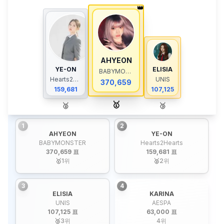
👑
AHYEON
YE-ON
ELISIA
BABYMONSTER
Hearts2Hearts
UNIS
370,659
159,681
107,125
🥇
🥈
🥉
1
2
AHYEON
YE-ON
BABYMONSTER
Hearts2Hearts
370,659 표
159,681 표
🥇
1
위
🥈
2
위
3
4
ELISIA
KARINA
UNIS
AESPA
107,125 표
63,000 표
🥉
3
위
4
위