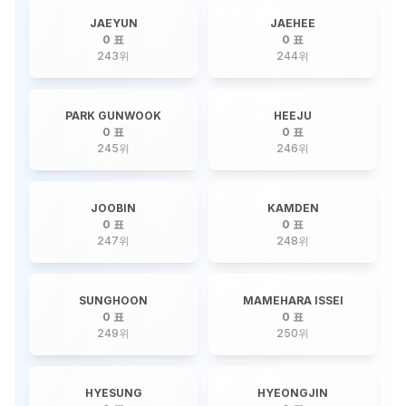
JAEYUN
JAEHEE
0 표
0 표
243
위
244
위
PARK GUNWOOK
HEEJU
0 표
0 표
245
위
246
위
JOOBIN
KAMDEN
0 표
0 표
247
위
248
위
SUNGHOON
MAMEHARA ISSEI
0 표
0 표
249
위
250
위
HYESUNG
HYEONGJIN