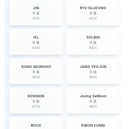
JIN
RYU SUJEONG
0 표
0 표
41
위
42
위
IEL
SOLBIN
0 표
0 표
43
위
44
위
SONG SEUNGHO
JANG YEOJUN
0 표
0 표
45
위
46
위
KENSHIN
Jeong SeWoon
0 표
0 표
47
위
48
위
ROUX
KWON EUNBI