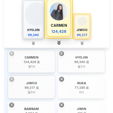
CARMEN
HYOJIN
JIWOO
124,428
99,340
99,217
🥇
🥈
🥉
1
2
CARMEN
HYOJIN
124,428 표
99,340 표
🥇
1
위
🥈
2
위
3
4
JIWOO
RUKA
99,217 표
77,285 표
🥉
3
위
4
위
5
6
BAMBAM
JIMIN