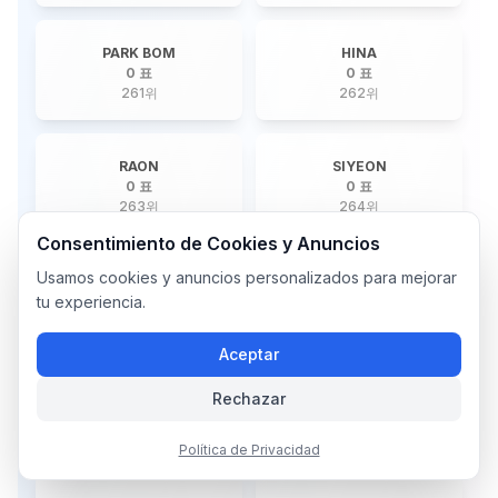
PARK BOM
HINA
0 표
0 표
261
위
262
위
RAON
SIYEON
0 표
0 표
263
위
264
위
Consentimiento de Cookies y Anuncios
Usamos cookies y anuncios personalizados para mejorar
SEULGI
SUNGCHAN
0 표
0 표
tu experiencia.
265
위
266
위
Aceptar
JINSU
JUNWOO
Rechazar
0 표
0 표
267
위
268
위
Política de Privacidad