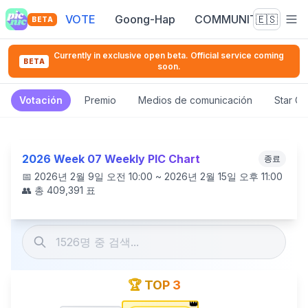
VOTE
Goong-Hap
COMMUNITY
🇪🇸
BETA
Currently in exclusive open beta. Official service coming
BETA
soon.
Votación
Premio
Medios de comunicación
Star C
2026 Week 07 Weekly PIC Chart
종료
📅
2026년 2월 9일 오전 10:00 ~ 2026년 2월 15일 오후 11:00
👥 총
409,391
표
🏆 TOP 3
👑