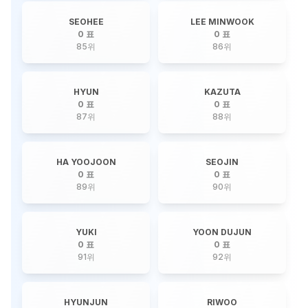
SEOHEE
LEE MINWOOK
0 표
0 표
85
위
86
위
HYUN
KAZUTA
0 표
0 표
87
위
88
위
HA YOOJOON
SEOJIN
0 표
0 표
89
위
90
위
YUKI
YOON DUJUN
0 표
0 표
91
위
92
위
HYUNJUN
RIWOO