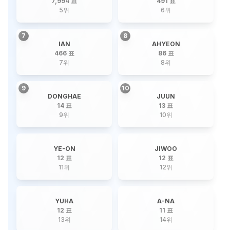
7,994 표
491 표
5
위
6
위
7
8
IAN
AHYEON
466 표
86 표
7
위
8
위
9
10
DONGHAE
JUUN
14 표
13 표
9
위
10
위
YE-ON
JIWOO
12 표
12 표
11
위
12
위
YUHA
A-NA
12 표
11 표
13
위
14
위