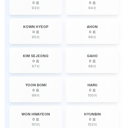
0 표
0 표
93
위
94
위
KOWN HYEOP
AHON
0 표
0 표
95
위
96
위
KIM SEJEONG
GAHO
0 표
0 표
97
위
98
위
YOON BOMI
HARU
0 표
0 표
99
위
100
위
WON HWAYEON
HYUNBIN
0 표
0 표
101
위
102
위