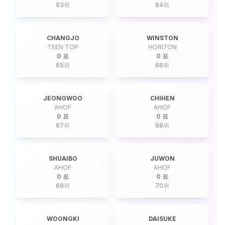
63
위
64
위
CHANGJO
WINSTON
TEEN TOP
HORI7ON
0 표
0 표
65
위
66
위
JEONGWOO
CHIHEN
AHOF
AHOF
0 표
0 표
67
위
68
위
SHUAIBO
JUWON
AHOF
AHOF
0 표
0 표
69
위
70
위
WOONGKI
DAISUKE