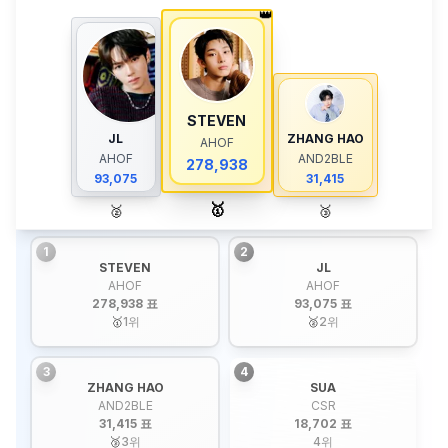
👑
STEVEN
JL
ZHANG HAO
AHOF
AHOF
AND2BLE
278,938
93,075
31,415
🥇
🥈
🥉
1
2
STEVEN
JL
AHOF
AHOF
278,938 표
93,075 표
🥇
1
위
🥈
2
위
3
4
ZHANG HAO
SUA
AND2BLE
CSR
31,415 표
18,702 표
🥉
3
위
4
위