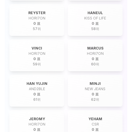
REYSTER
HANEUL
HORI7ON
KISS OF LIFE
0 표
0 표
57
위
58
위
VINCI
MARCUS
HORI7ON
HORI7ON
0 표
0 표
59
위
60
위
HAN YUJIN
MINJI
AND2BLE
NEW JEANS
0 표
0 표
61
위
62
위
JEROMY
YEHAM
HORI7ON
CSR
0 표
0 표