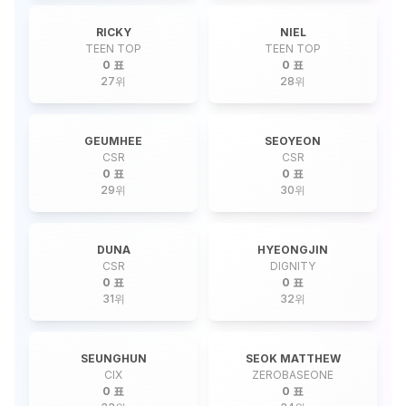
RICKY
NIEL
TEEN TOP
TEEN TOP
0 표
0 표
27
위
28
위
GEUMHEE
SEOYEON
CSR
CSR
0 표
0 표
29
위
30
위
DUNA
HYEONGJIN
CSR
DIGNITY
0 표
0 표
31
위
32
위
SEUNGHUN
SEOK MATTHEW
CIX
ZEROBASEONE
0 표
0 표