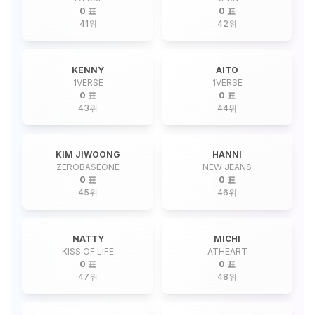
0 표
0 표
41
위
42
위
KENNY
AITO
1VERSE
1VERSE
0 표
0 표
43
위
44
위
KIM JIWOONG
HANNI
ZEROBASEONE
NEW JEANS
0 표
0 표
45
위
46
위
NATTY
MICHI
KISS OF LIFE
ATHEART
0 표
0 표
47
위
48
위