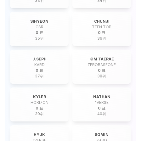
33
위
34
위
SIHYEON
CHUNJI
CSR
TEEN TOP
0 표
0 표
35
위
36
위
J.SEPH
KIM TAERAE
KARD
ZEROBASEONE
0 표
0 표
37
위
38
위
KYLER
NATHAN
HORI7ON
1VERSE
0 표
0 표
39
위
40
위
HYUK
SOMIN
1VERSE
KARD