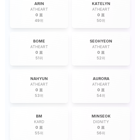
ARIN
KATELYN
ATHEART
ATHEART
0 표
0 표
49
위
50
위
BOME
SEOHYEON
ATHEART
ATHEART
0 표
0 표
51
위
52
위
NAHYUN
AURORA
ATHEART
ATHEART
0 표
0 표
53
위
54
위
BM
MINSEOK
KARD
DIGNITY
0 표
0 표
55
위
56
위