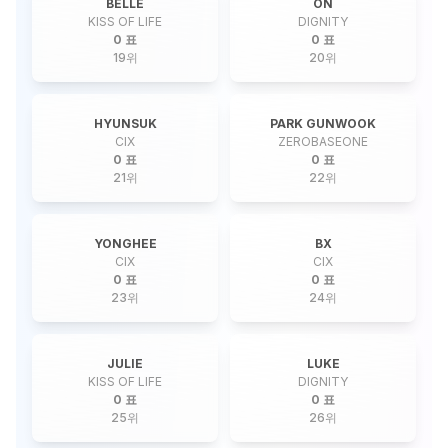
BELLE
ON
KISS OF LIFE
DIGNITY
0 표
0 표
19
위
20
위
HYUNSUK
PARK GUNWOOK
CIX
ZEROBASEONE
0 표
0 표
21
위
22
위
YONGHEE
BX
CIX
CIX
0 표
0 표
23
위
24
위
JULIE
LUKE
KISS OF LIFE
DIGNITY
0 표
0 표
25
위
26
위