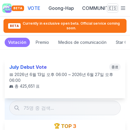
VOTE
Goong-Hap
COMMUNITY
🇪🇸
BETA
Currently in exclusive open beta. Official service coming
BETA
soon.
Votación
Premio
Medios de comunicación
Star C
July Debut Vote
종료
📅
2026년 6월 13일 오후 06:00 ~ 2026년 6월 27일 오후
06:00
👥 총
425,651
표
🏆 TOP 3