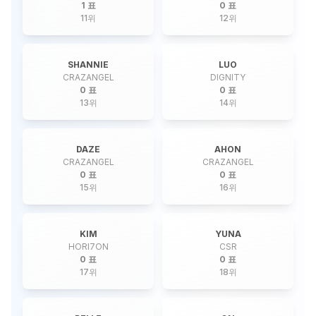
1 표
0 표
11
위
12
위
SHANNIE
LUO
CRAZANGEL
DIGNITY
0 표
0 표
13
위
14
위
DAZE
AHON
CRAZANGEL
CRAZANGEL
0 표
0 표
15
위
16
위
KIM
YUNA
HORI7ON
CSR
0 표
0 표
17
위
18
위