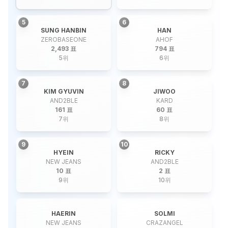
5
6
SUNG HANBIN
HAN
ZEROBASEONE
AHOF
2,493 표
794 표
5
위
6
위
7
8
KIM GYUVIN
JIWOO
AND2BLE
KARD
161 표
60 표
7
위
8
위
9
10
HYEIN
RICKY
NEW JEANS
AND2BLE
10 표
2 표
9
위
10
위
HAERIN
SOLMI
NEW JEANS
CRAZANGEL