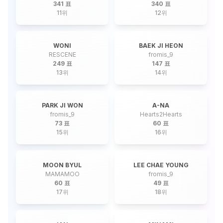
341 표
340 표
11
위
12
위
WONI
BAEK JI HEON
RESCENE
fromis_9
249 표
147 표
13
위
14
위
PARK JI WON
A-NA
fromis_9
Hearts2Hearts
73 표
60 표
15
위
16
위
MOON BYUL
LEE CHAE YOUNG
MAMAMOO
fromis_9
60 표
49 표
17
위
18
위