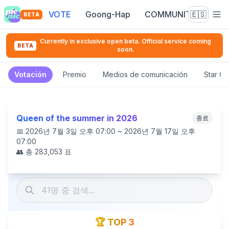
VOTE
Goong-Hap
COMMUNITY
🇪🇸
BETA
Currently in exclusive open beta. Official service coming
BETA
soon.
Votación
Premio
Medios de comunicación
Star C
Queen of the summer in 2026
종료
📅
2026년 7월 3일 오후 07:00 ~ 2026년 7월 17일 오후
07:00
👥 총
283,053
표
🏆 TOP 3