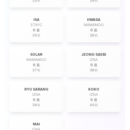
33
위
34
위
ISA
HWASA
STAYC
MAMAMOO
0 표
0 표
35
위
36
위
SOLAR
JEONG SAEBI
MAMAMOO
IZNA
0 표
0 표
37
위
38
위
RYU SARANG
KOKO
IZNA
IZNA
0 표
0 표
39
위
40
위
MAI
IZNA