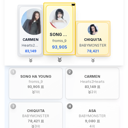
👑
SONG HA YOUNG
CARMEN
CHIQUITA
fromis_9
Hearts2Hearts
BABYMONSTER
93,905
83,149
78,421
🥇
🥈
🥉
1
2
SONG HA YOUNG
CARMEN
fromis_9
Hearts2Hearts
93,905 표
83,149 표
🥇
1
위
🥈
2
위
3
4
CHIQUITA
ASA
BABYMONSTER
BABYMONSTER
78,421 표
9,080 표
🥉
3
위
4
위