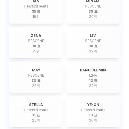
IAN
MINAMI
Hearts2Hearts
RESCENE
35 표
30 표
19
위
20
위
ZENA
LIV
RESCENE
RESCENE
30 표
30 표
21
위
22
위
MAY
BANG JEEMIN
RESCENE
IZNA
30 표
12 표
23
위
24
위
STELLA
YE-ON
Hearts2Hearts
Hearts2Hearts
11 표
10 표
25
위
26
위