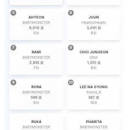
5
6
AHYEON
JUUN
BABYMONSTER
Hearts2Hearts
9,010 표
3,091 표
5
위
6
위
7
8
RAMI
CHOI JUNGEUN
BABYMONSTER
IZNA
2,835 표
1,051 표
7
위
8
위
9
10
RORA
LEE NA GYUNG
BABYMONSTER
fromis_9
596 표
387 표
9
위
10
위
RUKA
PHARITA
BABYMONSTER
BABYMONSTER