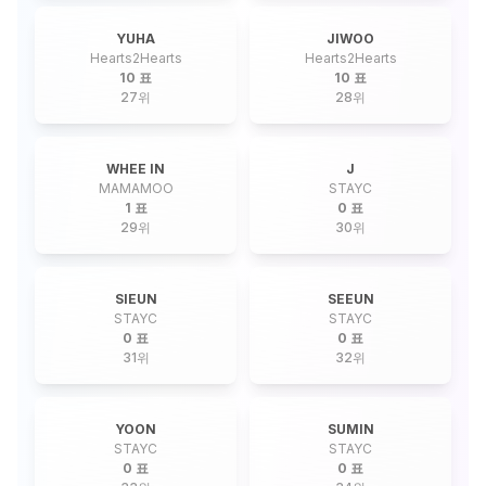
YUHA
JIWOO
Hearts2Hearts
Hearts2Hearts
10 표
10 표
27
위
28
위
WHEE IN
J
MAMAMOO
STAYC
1 표
0 표
29
위
30
위
SIEUN
SEEUN
STAYC
STAYC
0 표
0 표
31
위
32
위
YOON
SUMIN
STAYC
STAYC
0 표
0 표