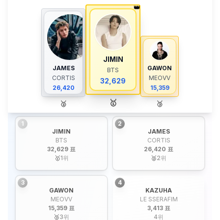
👑
JIMIN
JAMES
GAWON
BTS
CORTIS
MEOVV
32,629
26,420
15,359
🥇
🥈
🥉
1
2
JIMIN
JAMES
BTS
CORTIS
32,629 표
26,420 표
🥇
1
위
🥈
2
위
3
4
GAWON
KAZUHA
MEOVV
LE SSERAFIM
15,359 표
3,413 표
🥉
3
위
4
위