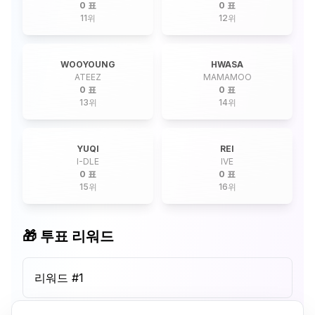
0 표
0 표
11
위
12
위
WOOYOUNG
HWASA
ATEEZ
MAMAMOO
0 표
0 표
13
위
14
위
YUQI
REI
I-DLE
IVE
0 표
0 표
15
위
16
위
🎁 투표 리워드
리워드 #
1