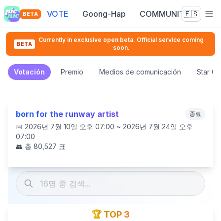
VOTE
Goong-Hap
COMMUNITY
🇪🇸
BETA
Currently in exclusive open beta. Official service coming
BETA
soon.
Votación
Premio
Medios de comunicación
Star C
born for the runway artist
종료
📅
2026년 7월 10일 오후 07:00 ~ 2026년 7월 24일 오후
07:00
👥 총
80,527
표
🏆 TOP 3