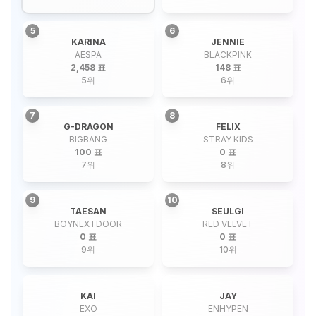
5
6
KARINA
JENNIE
AESPA
BLACKPINK
2,458 표
148 표
5
위
6
위
7
8
G-DRAGON
FELIX
BIGBANG
STRAY KIDS
100 표
0 표
7
위
8
위
9
10
TAESAN
SEULGI
BOYNEXTDOOR
RED VELVET
0 표
0 표
9
위
10
위
KAI
JAY
EXO
ENHYPEN