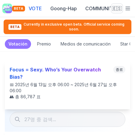
VOTE
Goong-Hap
COMMUNITY
🇪🇸
BETA
Currently in exclusive open beta. Official service coming
BETA
soon.
Votación
Premio
Medios de comunicación
Star C
Focus = Sexy. Who’s Your Overwatch
종료
Bias?
📅
2025년 6월 13일 오후 06:00 ~ 2025년 6월 27일 오후
06:00
👥 총
86,787
표