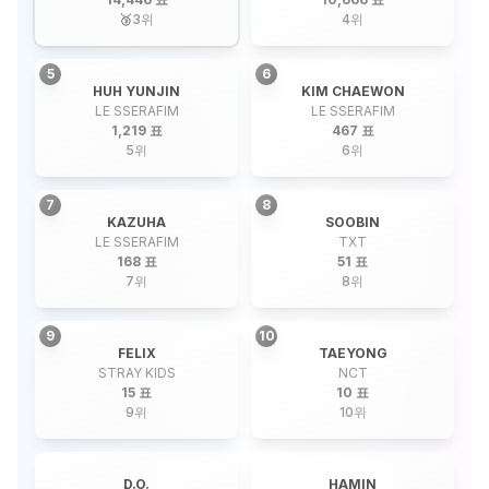
🥉
3
위
4
위
5
6
HUH YUNJIN
KIM CHAEWON
LE SSERAFIM
LE SSERAFIM
1,219 표
467 표
5
위
6
위
7
8
KAZUHA
SOOBIN
LE SSERAFIM
TXT
168 표
51 표
7
위
8
위
9
10
FELIX
TAEYONG
STRAY KIDS
NCT
15 표
10 표
9
위
10
위
D.O.
HAMIN