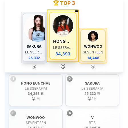
🏆 TOP 3
👑
HONG EUNCHAE
SAKURA
WONWOO
LE SSERAFIM
LE SSERAFIM
SEVENTEEN
34,393
25,332
14,446
🥇
🥈
🥉
1
2
HONG EUNCHAE
SAKURA
LE SSERAFIM
LE SSERAFIM
34,393 표
25,332 표
🥇
1
위
🥈
2
위
3
4
WONWOO
V
SEVENTEEN
BTS
14,446 표
10,666 표