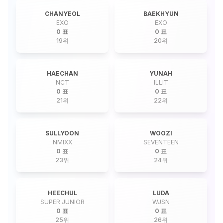
CHANYEOL
BAEKHYUN
EXO
EXO
0 표
0 표
19
위
20
위
HAECHAN
YUNAH
NCT
ILLIT
0 표
0 표
21
위
22
위
SULLYOON
WOOZI
NMIXX
SEVENTEEN
0 표
0 표
23
위
24
위
HEECHUL
LUDA
SUPER JUNIOR
WJSN
0 표
0 표
25
위
26
위