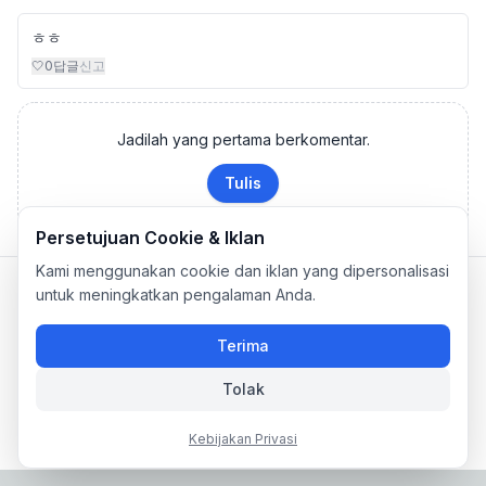
ㅎㅎ
🤍
0
답글
신고
Jadilah yang pertama berkomentar.
Tulis
Persetujuan Cookie & Iklan
Kami menggunakan cookie dan iklan yang dipersonalisasi
Privacy Policy
|
Terms of Service
untuk meningkatkan pengalaman Anda.
Company: IconCasting Inc. | Business Registration No: 715-88-
02791 | CEO: Jaegeun Hwang
Terima
Address: 1503, 60 Taeguk-ro, Ilsandong-gu, Goyang-si,
Gyeonggi-do, Korea
Tolak
Phone: 070-8058-9950 | E-commerce Registration No: 2024-
Seongnam-Sujeong-0657
Kebijakan Privasi
© 2024 IconCasting Inc. All rights reserved.