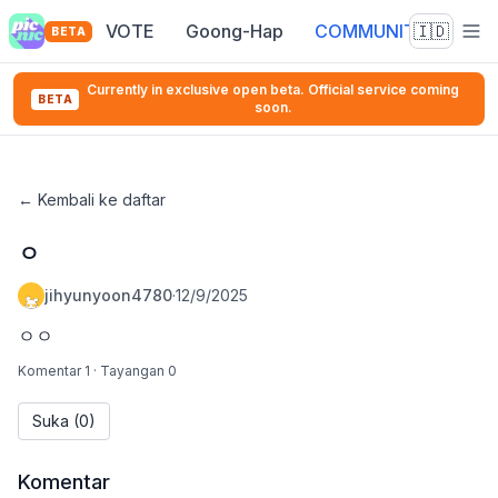
VOTE
Goong-Hap
COMMUNITY
🇮🇩
BETA
Currently in exclusive open beta. Official service coming
BETA
soon.
←
Kembali ke daftar
ㅇ
jihyunyoon4780
·
12/9/2025
ㅇㅇ
Komentar 1
·
Tayangan 0
Suka
(0)
Komentar