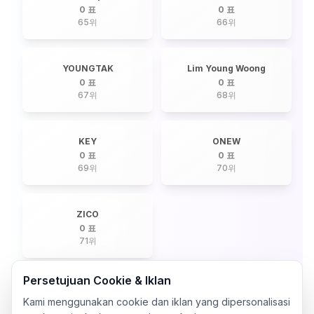
0 표
0 표
65
위
66
위
YOUNGTAK
Lim Young Woong
0 표
0 표
67
위
68
위
KEY
ONEW
0 표
0 표
69
위
70
위
ZICO
0 표
71
위
Persetujuan Cookie & Iklan
Kami menggunakan cookie dan iklan yang dipersonalisasi