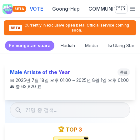
VOTE
Goong-Hap
COMMUNITY
🇮🇩
BETA
Currently in exclusive open beta. Official service coming
BETA
soon.
Pemungutan suara
Hadiah
Media
Isi Ulang Star 
Male Artiste of the Year
종료
📅
2025년 7월 18일 오후 01:00 ~ 2025년 8월 1일 오후 01:00
👥 총
63,820
표
🏆 TOP 3
👑