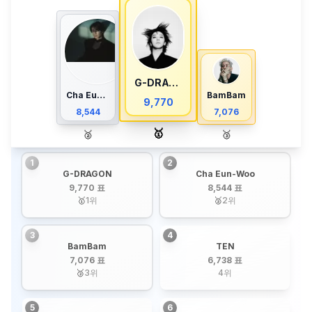
G-DRAGON
Cha Eun-Woo
BamBam
9,770
8,544
7,076
🥇
🥈
🥉
1
2
G-DRAGON
Cha Eun-Woo
9,770 표
8,544 표
🥇
1
위
🥈
2
위
3
4
BamBam
TEN
7,076 표
6,738 표
🥉
3
위
4
위
5
6