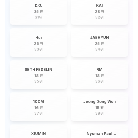
D.O.
KAI
35 표
28 표
31
위
32
위
Hui
JAEHYUN
26 표
25 표
33
위
34
위
SETH FEDELIN
RM
18 표
18 표
35
위
36
위
10CM
Jeong Dong Won
16 표
15 표
37
위
38
위
XIUMIN
Nyoman Paul