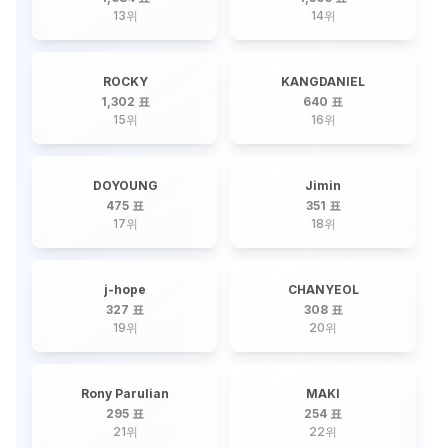
13
위
14
위
ROCKY
KANGDANIEL
1,302 표
640 표
15
위
16
위
DOYOUNG
Jimin
475 표
351 표
17
위
18
위
j-hope
CHANYEOL
327 표
308 표
19
위
20
위
Rony Parulian
MAKI
295 표
254 표
21
위
22
위