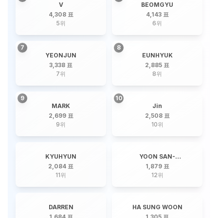
V
BEOMGYU
4,308 표
4,143 표
5
위
6
위
7
8
YEONJUN
EUNHYUK
3,338 표
2,885 표
7
위
8
위
9
10
MARK
Jin
2,699 표
2,508 표
9
위
10
위
KYUHYUN
YOON SAN-
HA(ASTRO)
2,084 표
1,879 표
11
위
12
위
DARREN
HA SUNG WOON
1,684 표
1,305 표