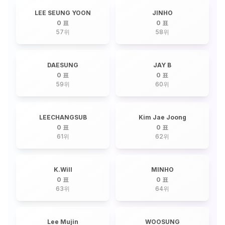
LEE SEUNG YOON
JINHO
0 표
0 표
57
위
58
위
DAESUNG
JAY B
0 표
0 표
59
위
60
위
LEECHANGSUB
Kim Jae Joong
0 표
0 표
61
위
62
위
K.Will
MINHO
0 표
0 표
63
위
64
위
Lee Mujin
WOOSUNG