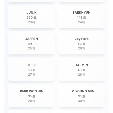
JUN.K
BAEKHYUN
220 표
145 표
23
위
24
위
JARREN
Jay Park
116 표
60 표
25
위
26
위
THE 8
TAEMIN
50 표
40 표
27
위
28
위
PARK WOO JIN
LIM YOUNG MIN
35 표
35 표
29
위
30
위