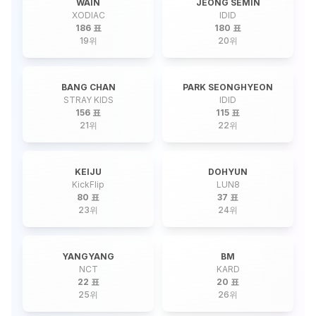
WAIN
JEONG SEMIN
XODIAC
IDID
186 표
180 표
19
위
20
위
BANG CHAN
PARK SEONGHYEON
STRAY KIDS
IDID
156 표
115 표
21
위
22
위
KEIJU
DOHYUN
KickFlip
LUN8
80 표
37 표
23
위
24
위
YANGYANG
BM
NCT
KARD
22 표
20 표
25
위
26
위