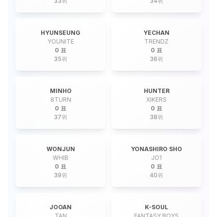
33
위
34
위
HYUNSEUNG
YECHAN
YOUNITE
TRENDZ
0 표
0 표
35
위
36
위
MINHO
HUNTER
8TURN
XIKERS
0 표
0 표
37
위
38
위
WONJUN
YONASHIRO SHO
WHIB
JO1
0 표
0 표
39
위
40
위
JOOAN
K-SOUL
TAN
FANTASY BOYS