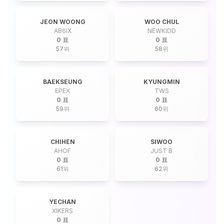
JEON WOONG
WOO CHUL
AB6IX
NEWKIDD
0 표
0 표
57
위
58
위
BAEKSEUNG
KYUNGMIN
EPEX
TWS
0 표
0 표
59
위
60
위
CHIHEN
SIWOO
AHOF
JUST B
0 표
0 표
61
위
62
위
YECHAN
XIKERS
0 표