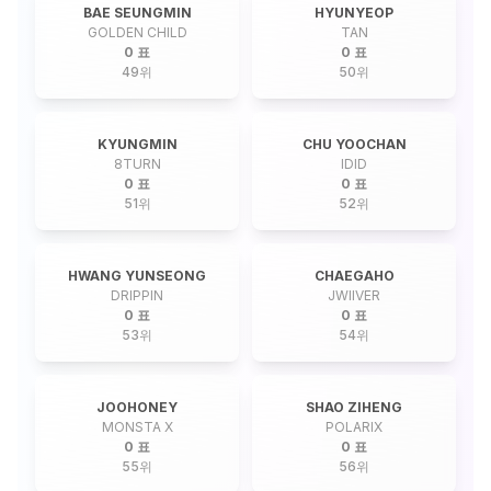
BAE SEUNGMIN
HYUNYEOP
GOLDEN CHILD
TAN
0 표
0 표
49
위
50
위
KYUNGMIN
CHU YOOCHAN
8TURN
IDID
0 표
0 표
51
위
52
위
HWANG YUNSEONG
CHAEGAHO
DRIPPIN
JWIIVER
0 표
0 표
53
위
54
위
JOOHONEY
SHAO ZIHENG
MONSTA X
POLARIX
0 표
0 표
55
위
56
위