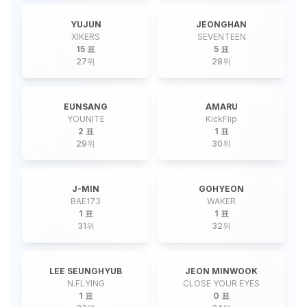
YUJUN
JEONGHAN
XIKERS
SEVENTEEN
15 표
5 표
27
위
28
위
EUNSANG
AMARU
YOUNITE
KickFlip
2 표
1 표
29
위
30
위
J-MIN
GOHYEON
BAE173
WAKER
1 표
1 표
31
위
32
위
LEE SEUNGHYUB
JEON MINWOOK
N.FLYING
CLOSE YOUR EYES
1 표
0 표