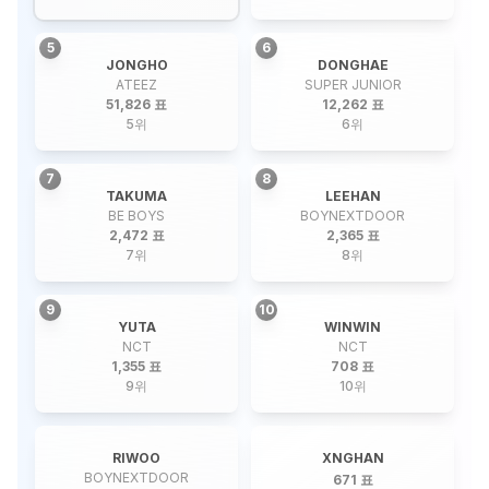
5
6
JONGHO
DONGHAE
ATEEZ
SUPER JUNIOR
51,826 표
12,262 표
5
위
6
위
7
8
TAKUMA
LEEHAN
BE BOYS
BOYNEXTDOOR
2,472 표
2,365 표
7
위
8
위
9
10
YUTA
WINWIN
NCT
NCT
1,355 표
708 표
9
위
10
위
RIWOO
XNGHAN
BOYNEXTDOOR
671 표