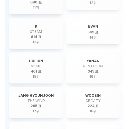
680 표
12
위
11
위
K
EVAN
&TEAM
549 표
614 표
14
위
13
위
HUIJUN
YANAN
MCND
PENTAGON
461 표
345 표
15
위
16
위
JANG HYOUNJOON
WOOBIN
THE WIND
CRAVITY
295 표
224 표
17
위
18
위