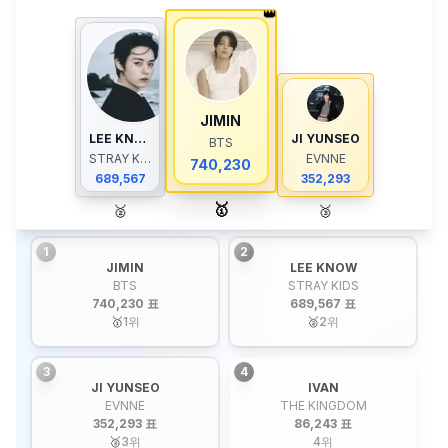
👑
JIMIN
LEE KNOW
JI YUNSEO
BTS
STRAY KIDS
EVNNE
740,230
689,567
352,293
🥇
🥈
🥉
1
2
JIMIN
LEE KNOW
BTS
STRAY KIDS
740,230 표
689,567 표
🥇
1
위
🥈
2
위
3
4
JI YUNSEO
IVAN
EVNNE
THE KINGDOM
352,293 표
86,243 표
🥉
3
위
4
위