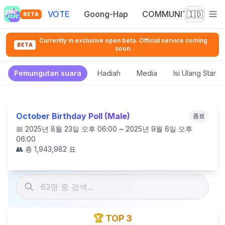
VOTE
Goong-Hap
COMMUNITY
🇮🇩
BETA
Currently in exclusive open beta. Official service coming
BETA
soon.
Pemungutan suara
Hadiah
Media
Isi Ulang Star 
October Birthday Poll (Male)
종료
📅
2025년 8월 23일 오후 06:00 ~ 2025년 9월 6일 오후
06:00
👥 총
1,943,982
표
🏆 TOP 3