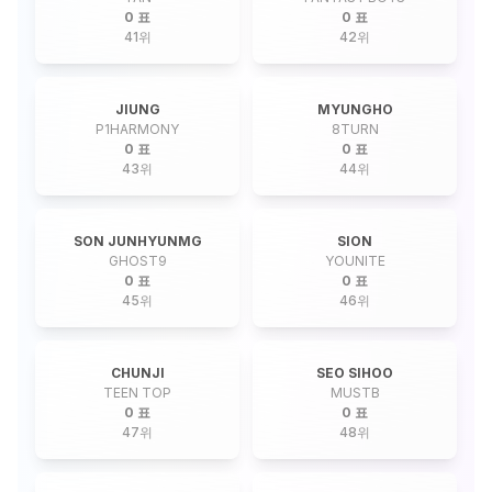
0 표
0 표
41
위
42
위
JIUNG
MYUNGHO
P1HARMONY
8TURN
0 표
0 표
43
위
44
위
SON JUNHYUNMG
SION
GHOST9
YOUNITE
0 표
0 표
45
위
46
위
CHUNJI
SEO SIHOO
TEEN TOP
MUSTB
0 표
0 표
47
위
48
위