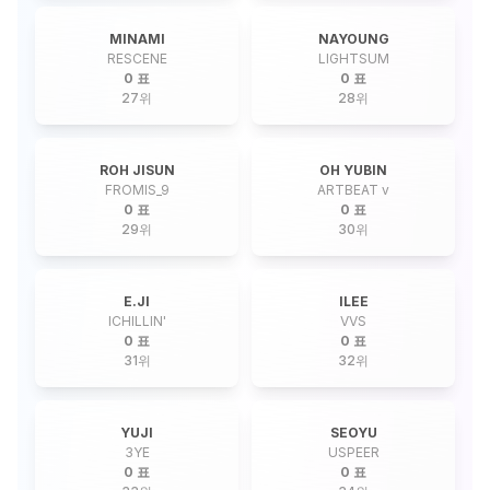
MINAMI
NAYOUNG
RESCENE
LIGHTSUM
0 표
0 표
27
위
28
위
ROH JISUN
OH YUBIN
FROMIS_9
ARTBEAT v
0 표
0 표
29
위
30
위
E.JI
ILEE
ICHILLIN'
VVS
0 표
0 표
31
위
32
위
YUJI
SEOYU
3YE
USPEER
0 표
0 표