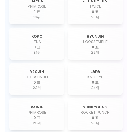
HAYUN
JEONGYEON
PRIMROSE
TWICE
1 표
0 표
19
위
20
위
KOKO
HYUNJIN
IZNA
LOOSSEMBLE
0 표
0 표
21
위
22
위
YEOJIN
LARA
LOOSSEMBLE
KATSEYE
0 표
0 표
23
위
24
위
RAINIE
YUNKYOUNG
PRIMROSE
ROCKET PUNCH
0 표
0 표
25
위
26
위