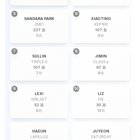
5
6
SANDARA PARK
XIAOTING
2NE1
KEP1ER
227 표
107 표
5
위
6
위
7
8
SULLIN
JIMIN
TRIPLE S
CLASS:y
107 표
67 표
7
위
8
위
9
10
LEXI
LIZ
GIRLSET
IVE
52 표
30 표
9
위
10
위
HAEUN
JUYEON
LAPILLUS
SATURDAY