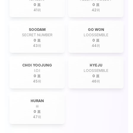
0 표
0 표
41
위
42
위
SOODAM
GO WON
SECRET NUMBER
LOOSSEMBLE
0 표
0 표
43
위
44
위
CHOI YOOJUNG
HYEJU
I.O.I
LOOSSEMBLE
0 표
0 표
45
위
46
위
HURAN
iii
0 표
47
위