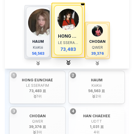
👑
HONG EUNCHAE
HAUM
CHODAN
LE SSERAFIM
KiiiKiii
QWER
73,483
56,563
39,376
🥇
🥈
🥉
1
2
HONG EUNCHAE
HAUM
LE SSERAFIM
KiiiKiii
73,483 표
56,563 표
🥇
1
위
🥈
2
위
3
4
CHODAN
HAN CHAEHEE
QWER
UDTT
39,376 표
1,031 표
🥉
3
위
4
위