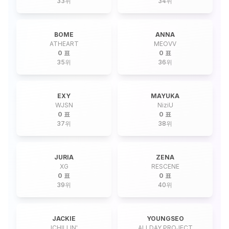
33
위
34
위
BOME
ANNA
ATHEART
MEOVV
0 표
0 표
35
위
36
위
EXY
MAYUKA
WJSN
NiziU
0 표
0 표
37
위
38
위
JURIA
ZENA
XG
RESCENE
0 표
0 표
39
위
40
위
JACKIE
YOUNGSEO
ICHILLIN'
ALLDAY PROJECT