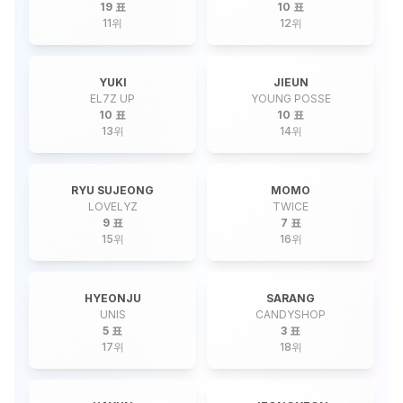
19 표
10 표
11
위
12
위
YUKI
JIEUN
EL7Z UP
YOUNG POSSE
10 표
10 표
13
위
14
위
RYU SUJEONG
MOMO
LOVELYZ
TWICE
9 표
7 표
15
위
16
위
HYEONJU
SARANG
UNIS
CANDYSHOP
5 표
3 표
17
위
18
위