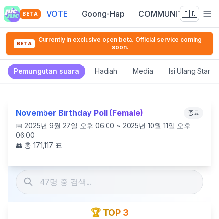
VOTE
Goong-Hap
COMMUNITY
🇮🇩
BETA
Currently in exclusive open beta. Official service coming
BETA
soon.
Pemungutan suara
Hadiah
Media
Isi Ulang Star 
November Birthday Poll (Female)
종료
📅
2025년 9월 27일 오후 06:00 ~ 2025년 10월 11일 오후
06:00
👥 총
171,117
표
🏆 TOP 3