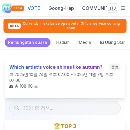
VOTE
Goong-Hap
COMMUNITY
🇮🇩
BETA
Currently in exclusive open beta. Official service coming
BETA
soon.
Pemungutan suara
Hadiah
Media
Isi Ulang Star 
Which artist’s voice shines like autumn?
종료
📅
2025년 10월 24일 오후 07:00 ~ 2025년 11월 7일 오후
07:00
👥 총
108,118
표
🏆 TOP 3