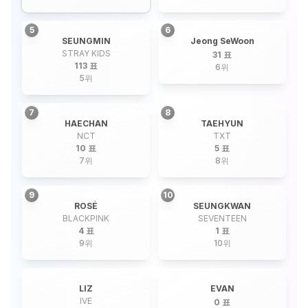
5
6
SEUNGMIN
Jeong SeWoon
STRAY KIDS
31 표
113 표
6
위
5
위
7
8
HAECHAN
TAEHYUN
NCT
TXT
10 표
5 표
7
위
8
위
9
10
ROSÉ
SEUNGKWAN
BLACKPINK
SEVENTEEN
4 표
1 표
9
위
10
위
LIZ
EVAN
IVE
0 표