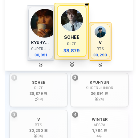
👑
SOHEE
KYUHYUN
V
RIIZE
SUPER JUNIOR
BTS
38,879
36,991
30,290
🥇
🥈
🥉
1
2
SOHEE
KYUHYUN
RIIZE
SUPER JUNIOR
38,879 표
36,991 표
🥇
1
위
🥈
2
위
3
4
V
WINTER
BTS
AESPA
30,290 표
1,794 표
🥉
3
위
4
위