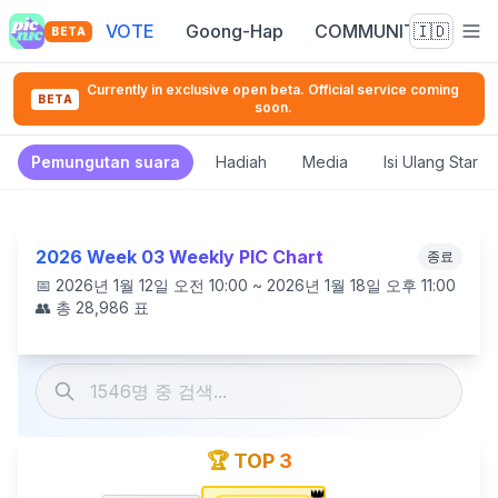
VOTE
Goong-Hap
COMMUNITY
🇮🇩
BETA
Currently in exclusive open beta. Official service coming
BETA
soon.
Pemungutan suara
Hadiah
Media
Isi Ulang Star 
2026 Week 03 Weekly PIC Chart
종료
📅
2026년 1월 12일 오전 10:00 ~ 2026년 1월 18일 오후 11:00
👥 총
28,986
표
🏆 TOP 3
👑