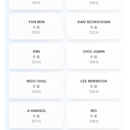
119
위
120
위
YUN MIN
KAN SEUNGCHAN
0 표
0 표
121
위
122
위
HWI
CHOI JIANN
0 표
0 표
123
위
124
위
WOO CHUL
LEE MINWOOK
0 표
0 표
125
위
126
위
JI HANSOL
RIO
0 표
0 표
127
위
128
위