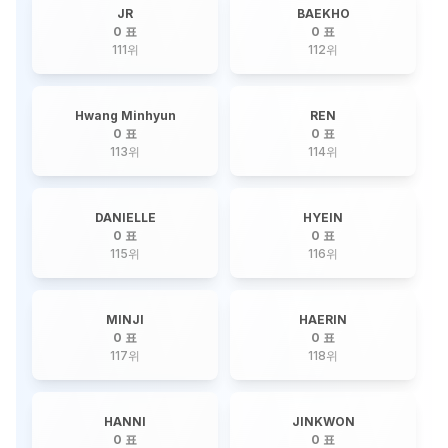
JR
BAEKHO
0 표
0 표
111
위
112
위
Hwang Minhyun
REN
0 표
0 표
113
위
114
위
DANIELLE
HYEIN
0 표
0 표
115
위
116
위
MINJI
HAERIN
0 표
0 표
117
위
118
위
HANNI
JINKWON
0 표
0 표