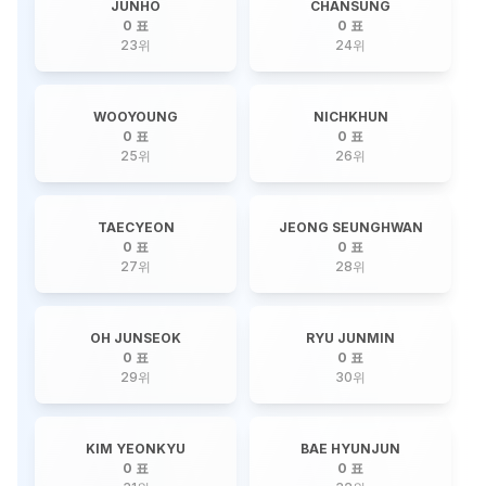
JUNHO
CHANSUNG
0 표
0 표
23
위
24
위
WOOYOUNG
NICHKHUN
0 표
0 표
25
위
26
위
TAECYEON
JEONG SEUNGHWAN
0 표
0 표
27
위
28
위
OH JUNSEOK
RYU JUNMIN
0 표
0 표
29
위
30
위
KIM YEONKYU
BAE HYUNJUN
0 표
0 표