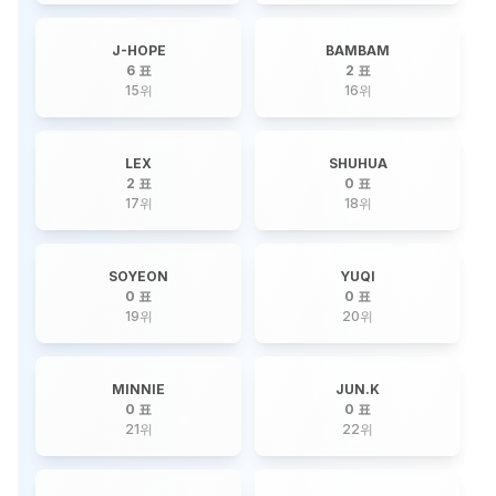
J-HOPE
BAMBAM
6 표
2 표
15
위
16
위
LEX
SHUHUA
2 표
0 표
17
위
18
위
SOYEON
YUQI
0 표
0 표
19
위
20
위
MINNIE
JUN.K
0 표
0 표
21
위
22
위