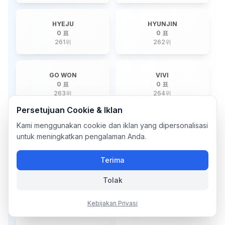
HYEJU
HYUNJIN
0 표
0 표
261
위
262
위
GO WON
VIVI
0 표
0 표
263
위
264
위
Persetujuan Cookie & Iklan
Kami menggunakan cookie dan iklan yang dipersonalisasi
CHOI SANGYEOP
SHIN GWANGIL
0 표
0 표
untuk meningkatkan pengalaman Anda.
265
위
266
위
Terima
SHIN YECHAN
CHO WONSANG
Tolak
0 표
0 표
267
위
268
위
Kebijakan Privasi