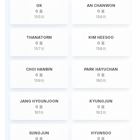
GK
AN CHANWON
0 표
0 표
155
위
156
위
THANATORN
KIM HEESOO
0 표
0 표
157
위
158
위
CHOI HANBIN
PARK HAYUCHAN
0 표
0 표
159
위
160
위
JANG HYOUNJOON
KYUNGJUN
0 표
0 표
161
위
162
위
SUNGJUN
HYUNSOO
0 표
0 표