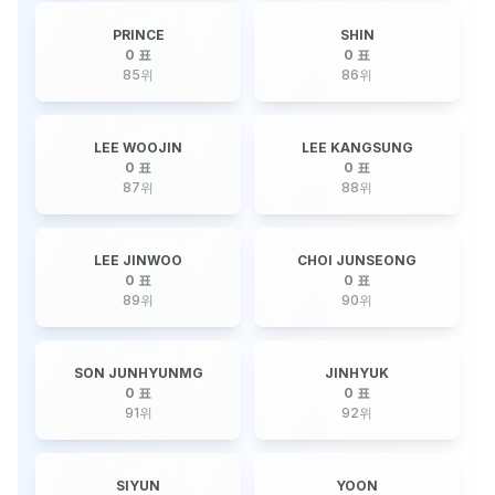
PRINCE
SHIN
0 표
0 표
85
위
86
위
LEE WOOJIN
LEE KANGSUNG
0 표
0 표
87
위
88
위
LEE JINWOO
CHOI JUNSEONG
0 표
0 표
89
위
90
위
SON JUNHYUNMG
JINHYUK
0 표
0 표
91
위
92
위
SIYUN
YOON