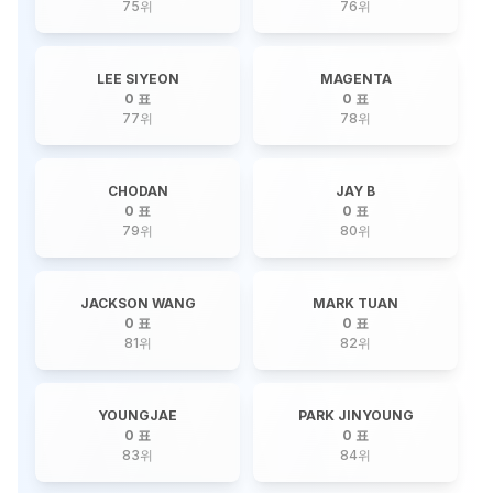
75
위
76
위
LEE SIYEON
MAGENTA
0 표
0 표
77
위
78
위
CHODAN
JAY B
0 표
0 표
79
위
80
위
JACKSON WANG
MARK TUAN
0 표
0 표
81
위
82
위
YOUNGJAE
PARK JINYOUNG
0 표
0 표
83
위
84
위