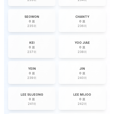
SEOWON
CHANTY
0 표
0 표
235
위
236
위
KEI
YOO JIAE
0 표
0 표
237
위
238
위
YEIN
JIN
0 표
0 표
239
위
240
위
LEE SUJEONG
LEE MIJOO
0 표
0 표
241
위
242
위