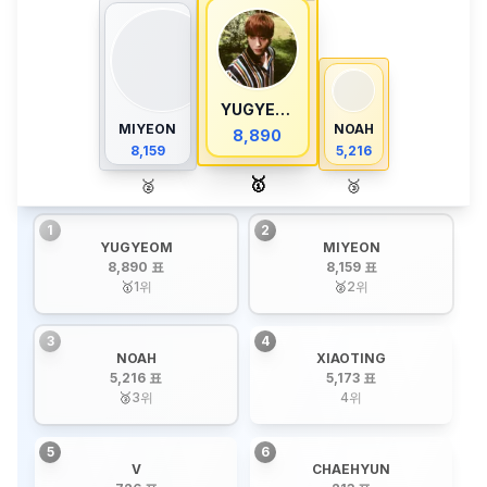
YUGYEOM
MIYEON
NOAH
8,890
8,159
5,216
🥇
🥈
🥉
1
2
YUGYEOM
MIYEON
8,890 표
8,159 표
🥇
1
위
🥈
2
위
3
4
NOAH
XIAOTING
5,216 표
5,173 표
🥉
3
위
4
위
5
6
V
CHAEHYUN