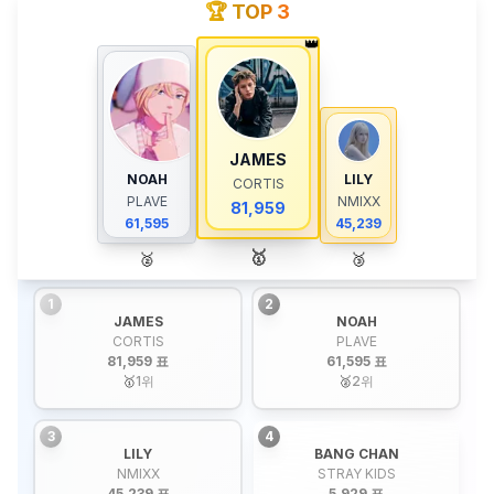
🏆 TOP 3
👑
JAMES
NOAH
LILY
CORTIS
PLAVE
NMIXX
81,959
61,595
45,239
🥇
🥈
🥉
1
2
JAMES
NOAH
CORTIS
PLAVE
81,959 표
61,595 표
🥇
1
위
🥈
2
위
3
4
LILY
BANG CHAN
NMIXX
STRAY KIDS
45,239 표
5,929 표