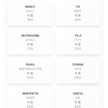
MAKO
YU
NiziU
NEXZ
0 표
0 표
19
위
20
위
SEONGHWA
YEJI
ATEEZ
ITZY
0 표
0 표
21
위
22
위
RUKA
EUNHA
BABYMONSTER
VIVIZ
0 표
0 표
23
위
24
위
MAGENTA
GAEUL
QWER
IVE
0 표
0 표
25
위
26
위