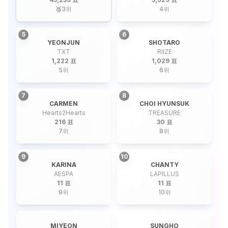
🥉
3
위
4
위
5
6
YEONJUN
SHOTARO
TXT
RIIZE
1,222 표
1,029 표
5
위
6
위
7
8
CARMEN
CHOI HYUNSUK
Hearts2Hearts
TREASURE
216 표
30 표
7
위
8
위
9
10
KARINA
CHANTY
AESPA
LAPILLUS
11 표
11 표
9
위
10
위
MIYEON
SUNGHO