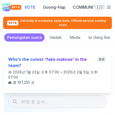
VOTE
Goong-Hap
COMMUNITY
🇮🇩
BETA
Currently in exclusive open beta. Official service coming
BETA
soon.
Pemungutan suara
Hadiah
Media
Isi Ulang Star 
Who’s the cutest 'fake maknae' in the
종료
team?
📅
2026년 1월 23일 오후 07:00 ~ 2026년 2월 6일 오후
07:00
👥 총
197,255
표