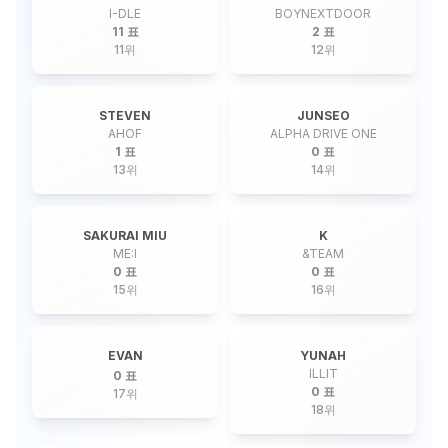
I-DLE
BOYNEXTDOOR
11 표
2 표
11
위
12
위
STEVEN
JUNSEO
AHOF
ALPHA DRIVE ONE
1 표
0 표
13
위
14
위
SAKURAI MIU
K
ME:I
&TEAM
0 표
0 표
15
위
16
위
EVAN
YUNAH
ILLIT
0 표
0 표
17
위
18
위