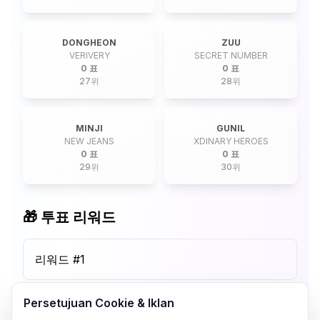
DONGHEON
ZUU
VERIVERY
SECRET NUMBER
0 표
0 표
27
위
28
위
MINJI
GUNIL
NEW JEANS
XDINARY HEROES
0 표
0 표
29
위
30
위
🎁 투표 리워드
리워드 #
1
Persetujuan Cookie & Iklan