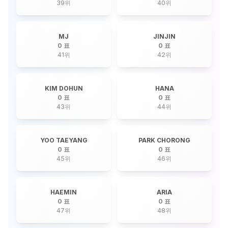
39
위
40
위
MJ
JINJIN
0 표
0 표
41
위
42
위
KIM DOHUN
HANA
0 표
0 표
43
위
44
위
YOO TAEYANG
PARK CHORONG
0 표
0 표
45
위
46
위
HAEMIN
ARIA
0 표
0 표
47
위
48
위