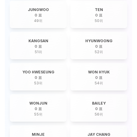
JUNGWOO
TEN
0 표
0 표
49
위
50
위
KANGSAN
HYUNWOONG
0 표
0 표
51
위
52
위
YOO HWESEUNG
WON HYUK
0 표
0 표
53
위
54
위
WONJUN
BAILEY
0 표
0 표
55
위
56
위
MINJE
JAY CHANG