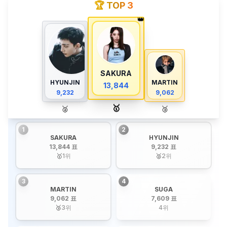
🏆 TOP 3
👑
SAKURA
HYUNJIN
MARTIN
13,844
9,232
9,062
🥇
🥈
🥉
1
2
SAKURA
HYUNJIN
13,844 표
9,232 표
🥇
1
위
🥈
2
위
3
4
MARTIN
SUGA
9,062 표
7,609 표
🥉
3
위
4
위