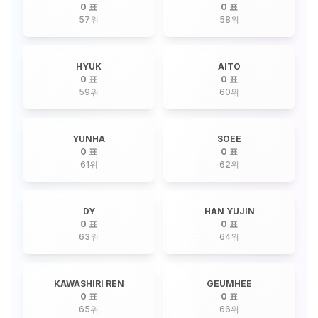
0 표
0 표
57
위
58
위
HYUK
AITO
0 표
0 표
59
위
60
위
YUNHA
SOEE
0 표
0 표
61
위
62
위
DY
HAN YUJIN
0 표
0 표
63
위
64
위
KAWASHIRI REN
GEUMHEE
0 표
0 표
65
위
66
위