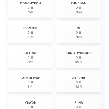
DONGHYEON
EUNCHAN
0 표
0 표
75
위
76
위
BEOMGYU
CL
0 표
0 표
77
위
78
위
KOTONE
KANG HYUNGHO
0 표
0 표
79
위
80
위
PARK JI WON
ATHENA
0 표
0 표
81
위
82
위
YEWON
RIINA
0 표
0 표