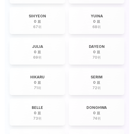
SIHYEON
YUINA
0 표
0 표
67
위
68
위
JULIA
DAYEON
0 표
0 표
69
위
70
위
HIKARU
SERIM
0 표
0 표
71
위
72
위
BELLE
DONGHWA
0 표
0 표
73
위
74
위