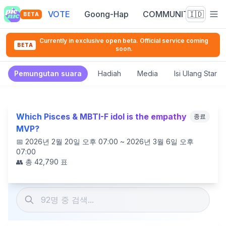
VOTE
Goong-Hap
COMMUNITY
🇮🇩
BETA
Currently in exclusive open beta. Official service coming
BETA
soon.
Pemungutan suara
Hadiah
Media
Isi Ulang Star 
Which Pisces & MBTI-F idol is the empathy
종료
MVP?
📅
2026년 2월 20일 오후 07:00 ~ 2026년 3월 6일 오후
07:00
👥 총
42,790
표