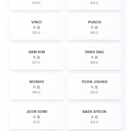
83
위
84
위
VINCI
PUNCH
0 표
0 표
85
위
86
위
SAM KIM
YANG DAIL
0 표
0 표
87
위
88
위
WONHO
YOON JISUNG
0 표
0 표
89
위
90
위
JEON SOMI
BAEK AYEON
0 표
0 표
91
위
92
위