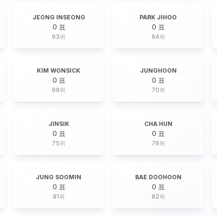
JEONG INSEONG
PARK JIHOO
0 표
0 표
63
위
64
위
KIM WONSICK
JUNGHOON
0 표
0 표
69
위
70
위
JINSIK
CHA HUN
0 표
0 표
75
위
76
위
JUNG SOOMIN
BAE DOOHOON
0 표
0 표
81
위
82
위