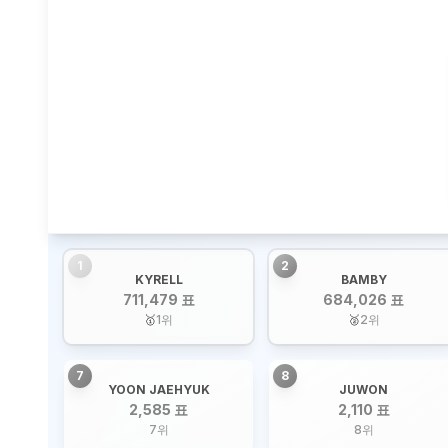
1
2
KYRELL
BAMBY
711,479 표
684,026 표
🥇
1
위
🥈
2
위
7
8
YOON JAEHYUK
JUWON
2,585 표
2,110 표
7
위
8
위