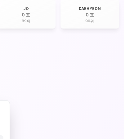
JO
DAEHYEON
0 표
0 표
89
위
90
위