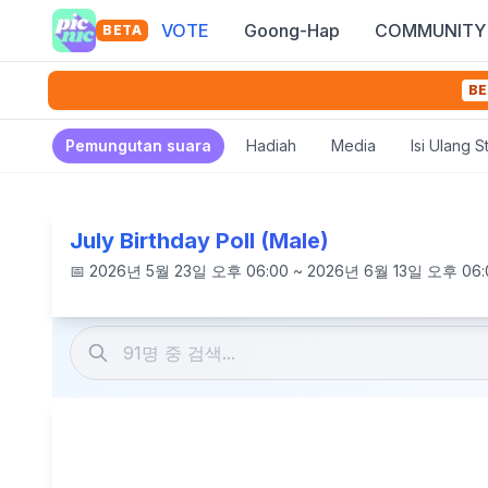
VOTE
Goong-Hap
COMMUNITY
BETA
BE
Pemungutan suara
Hadiah
Media
Isi Ulang 
July Birthday Poll (Male)
📅
2026년 5월 23일 오후 06:00 ~ 2026년 6월 13일 오후 06: