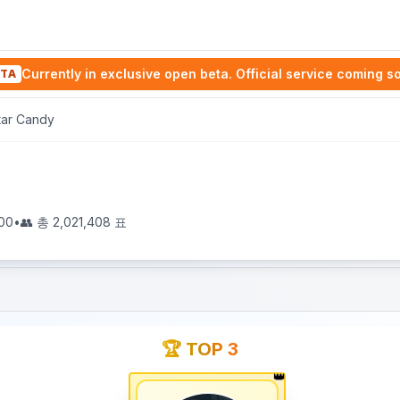
Currently in exclusive open beta. Official service coming s
TA
Star Candy
00
•
👥 총
2,021,408
표
🏆 TOP 3
👑