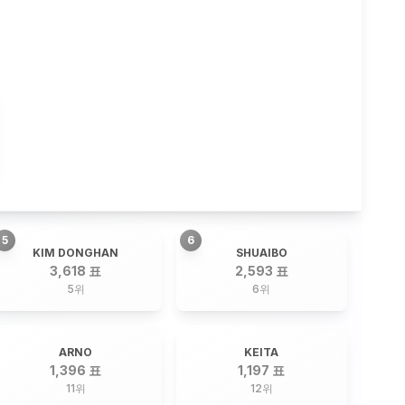
5
6
KIM DONGHAN
SHUAIBO
3,618 표
2,593 표
5
위
6
위
ARNO
KEITA
1,396 표
1,197 표
11
위
12
위