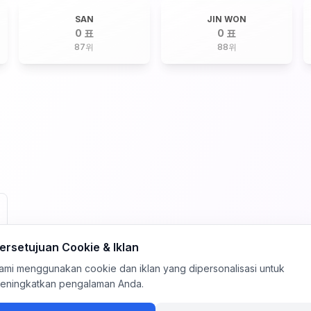
SAN
JIN WON
0 표
0 표
87
위
88
위
ersetujuan Cookie & Iklan
ami menggunakan cookie dan iklan yang dipersonalisasi untuk
eningkatkan pengalaman Anda.