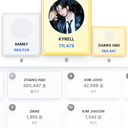
KYRELL
BAMBY
ZHANG HAO
711,479
684,026
563,447
🥇
🥈
🥉
3
4
ZHANG HAO
KIM JUHO
563,447 표
42,588 표
🥉
3
위
4
위
9
10
DANE
KIM JIHOON
1,855 표
1,542 표
9
위
10
위