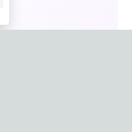
un Hwang
a
g-0657