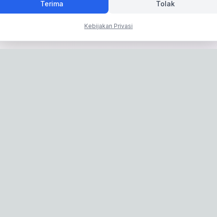
Terima
Tolak
Kebijakan Privasi
Privacy Policy
|
Terms of Service
: IconCasting Inc. | Business Registration No: 715-88-02791 | CEO: Jaege
Address: 1503, 60 Taeguk-ro, Ilsandong-gu, Goyang-si, Gyeonggi-do, Kore
: 070-8058-9950 | E-commerce Registration No: 2024-Seongnam-Sujeon