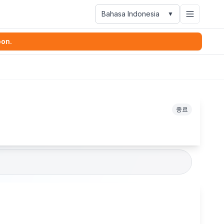
Bahasa Indonesia
▼
oon.
종료