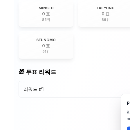
MINSEO
TAEYONG
0 표
0 표
85
위
86
위
SEUNGMO
0 표
91
위
🎁 투표 리워드
리워드 #
1
P
K
m