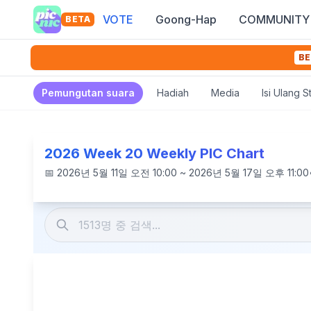
VOTE
Goong-Hap
COMMUNITY
BETA
BE
Pemungutan suara
Hadiah
Media
Isi Ulang 
2026 Week 20 Weekly PIC Chart
📅
2026년 5월 11일 오전 10:00 ~ 2026년 5월 17일 오후 11:00