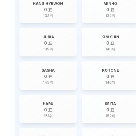
KANG HYEWON
MINHO
0 표
0 표
133
위
134
위
JURIA
KIM SHIN
0 표
0 표
139
위
140
위
SASHA
KOTONE
0 표
0 표
145
위
146
위
HARU
SEITA
0 표
0 표
151
위
152
위