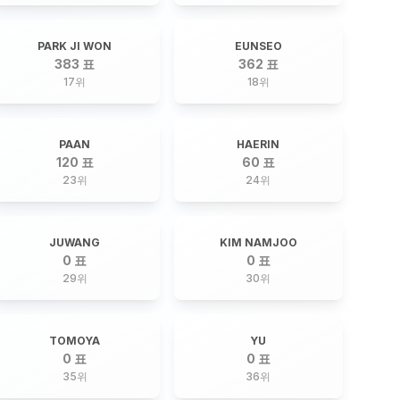
PARK JI WON
EUNSEO
383 표
362 표
17
위
18
위
PAAN
HAERIN
120 표
60 표
23
위
24
위
JUWANG
KIM NAMJOO
0 표
0 표
29
위
30
위
TOMOYA
YU
0 표
0 표
35
위
36
위