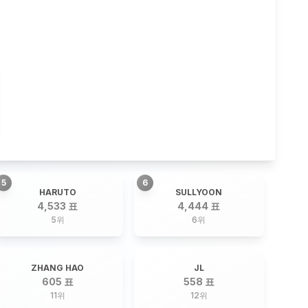
5
6
HARUTO
SULLYOON
4,533 표
4,444 표
5
위
6
위
ZHANG HAO
JL
605 표
558 표
11
위
12
위