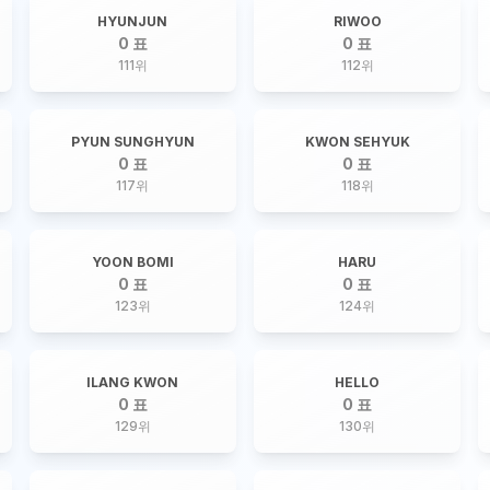
HYUNJUN
RIWOO
0 표
0 표
111
위
112
위
PYUN SUNGHYUN
KWON SEHYUK
0 표
0 표
117
위
118
위
YOON BOMI
HARU
0 표
0 표
123
위
124
위
ILANG KWON
HELLO
0 표
0 표
129
위
130
위