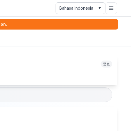
Bahasa Indonesia
▼
oon.
종료