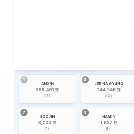
1
2
ANXIN
LEE NA GYUNG
389,491 표
244,249 표
🥇
1
위
🥈
2
위
7
8
SOOJIN
HAMIN
3,000 표
1,637 표
7
위
8
위