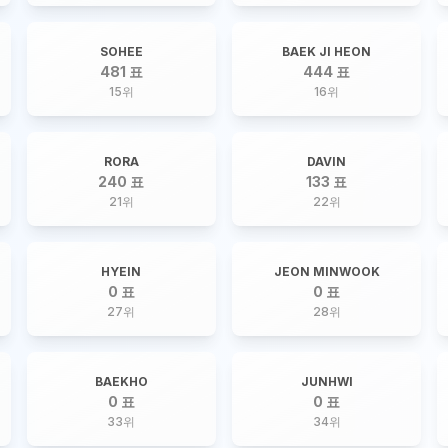
SOHEE
BAEK JI HEON
481 표
444 표
15
위
16
위
RORA
DAVIN
240 표
133 표
21
위
22
위
HYEIN
JEON MINWOOK
0 표
0 표
27
위
28
위
BAEKHO
JUNHWI
0 표
0 표
33
위
34
위