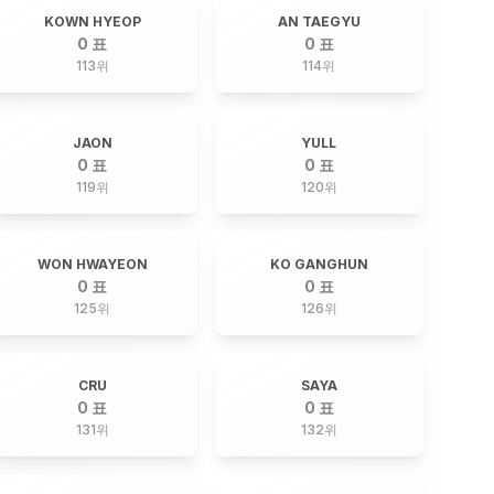
KOWN HYEOP
AN TAEGYU
0 표
0 표
113
위
114
위
JAON
YULL
0 표
0 표
119
위
120
위
WON HWAYEON
KO GANGHUN
0 표
0 표
125
위
126
위
CRU
SAYA
0 표
0 표
131
위
132
위