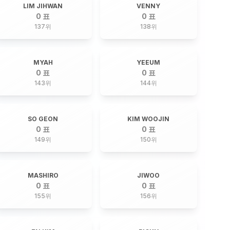
LIM JIHWAN
VENNY
0 표
0 표
137
위
138
위
MYAH
YEEUM
0 표
0 표
143
위
144
위
SO GEON
KIM WOOJIN
0 표
0 표
149
위
150
위
MASHIRO
JIWOO
0 표
0 표
155
위
156
위