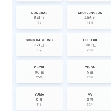
DONGHAE
CHOI JUNGEUN
541 표
496 표
13
위
14
위
SONG HA YOUNG
LEETEUK
321 표
300 표
19
위
20
위
OHYUL
YE-ON
60 표
5 표
25
위
26
위
YUMA
VV
0 표
0 표
31
위
32
위