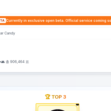
Currently in exclusive open beta. Official service coming s
TA
Star Candy
•
👥 총
906,464
표
🏆 TOP 3
👑