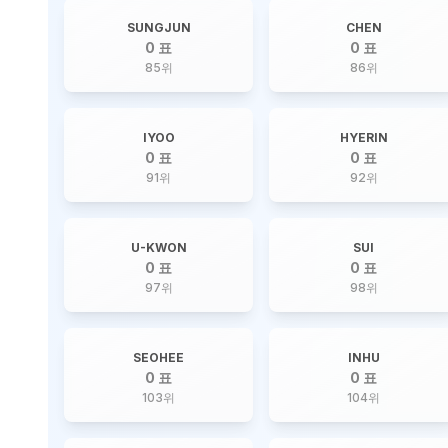
SUNGJUN
CHEN
0 표
0 표
85
위
86
위
IYOO
HYERIN
0 표
0 표
91
위
92
위
U-KWON
SUI
0 표
0 표
97
위
98
위
SEOHEE
INHU
0 표
0 표
103
위
104
위