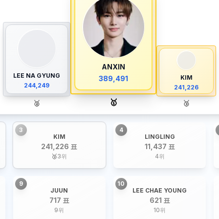
ANXIN
LEE NA GYUNG
KIM
389,491
244,249
241,226
🥇
🥈
🥉
3
4
KIM
LINGLING
241,226 표
11,437 표
🥉
3
위
4
위
9
10
JUUN
LEE CHAE YOUNG
717 표
621 표
9
위
10
위