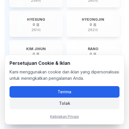
259
위
260
위
HYESUNG
HYEONGJIN
0 표
0 표
261
위
262
위
KIM JIHUN
RANO
0 표
0 표
263
위
264
위
Persetujuan Cookie & Iklan
Kami menggunakan cookie dan iklan yang dipersonalisasi
untuk meningkatkan pengalaman Anda.
NINE
HA.L
0 표
0 표
265
위
266
위
Terima
Tolak
WIN
DAWON
0 표
0 표
Kebijakan Privasi
267
위
268
위