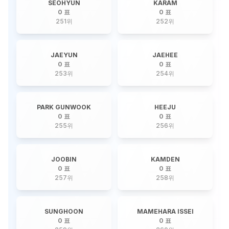
SEOHYUN
KARAM
0 표
0 표
251
위
252
위
JAEYUN
JAEHEE
0 표
0 표
253
위
254
위
PARK GUNWOOK
HEEJU
0 표
0 표
255
위
256
위
JOOBIN
KAMDEN
0 표
0 표
257
위
258
위
SUNGHOON
MAMEHARA ISSEI
0 표
0 표