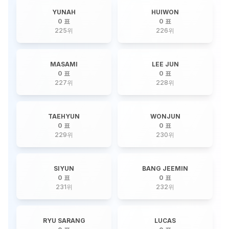
YUNAH
HUIWON
0 표
0 표
225
위
226
위
MASAMI
LEE JUN
0 표
0 표
227
위
228
위
TAEHYUN
WONJUN
0 표
0 표
229
위
230
위
SIYUN
BANG JEEMIN
0 표
0 표
231
위
232
위
RYU SARANG
LUCAS