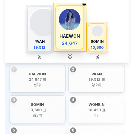
👑
HAEWON
PAAN
SOMIN
24,647
19,912
10,690
🥇
🥈
🥉
1
2
HAEWON
PAAN
24,647 표
19,912 표
🥇
1
위
🥈
2
위
3
4
SOMIN
WONBIN
10,690 표
10,420 표
🥉
3
위
4
위
5
6