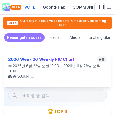
VOTE
Goong-Hap
COMMUNITY
🇮🇩
BETA
Currently in exclusive open beta. Official service coming
BETA
soon.
Pemungutan suara
Hadiah
Media
Isi Ulang Star 
2026 Week 26 Weekly PIC Chart
종료
📅
2026년 6월 22일 오전 10:00 ~ 2026년 6월 28일 오후
11:00
👥 총
83,034
표
🏆 TOP 3