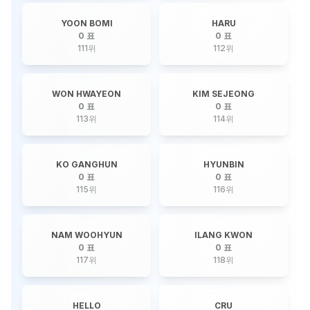
YOON BOMI
HARU
0 표
0 표
111
위
112
위
WON HWAYEON
KIM SEJEONG
0 표
0 표
113
위
114
위
KO GANGHUN
HYUNBIN
0 표
0 표
115
위
116
위
NAM WOOHYUN
ILANG KWON
0 표
0 표
117
위
118
위
HELLO
CRU