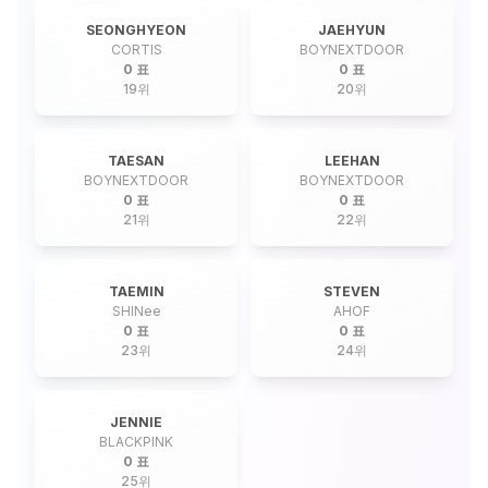
SEONGHYEON
JAEHYUN
CORTIS
BOYNEXTDOOR
0 표
0 표
19
위
20
위
TAESAN
LEEHAN
BOYNEXTDOOR
BOYNEXTDOOR
0 표
0 표
21
위
22
위
TAEMIN
STEVEN
SHINee
AHOF
0 표
0 표
23
위
24
위
JENNIE
BLACKPINK
0 표
25
위