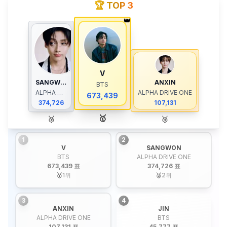
🏆 TOP 3
👑
V
SANGWON
ANXIN
BTS
ALPHA DRIVE ONE
ALPHA DRIVE ONE
673,439
374,726
107,131
🥇
🥈
🥉
1
2
V
SANGWON
BTS
ALPHA DRIVE ONE
673,439 표
374,726 표
🥇
1
위
🥈
2
위
3
4
ANXIN
JIN
ALPHA DRIVE ONE
BTS
107,131 표
45,777 표