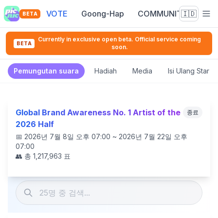
VOTE
Goong-Hap
COMMUNITY
🇮🇩
BETA
Currently in exclusive open beta. Official service coming
BETA
soon.
Pemungutan suara
Hadiah
Media
Isi Ulang Star 
Global Brand Awareness No. 1 Artist of the
종료
2026 Half
📅
2026년 7월 8일 오후 07:00 ~ 2026년 7월 22일 오후
07:00
👥 총
1,217,963
표