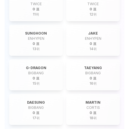
TWICE
TWICE
0 표
0 표
11
위
12
위
SUNGHOON
JAKE
ENHYPEN
ENHYPEN
0 표
0 표
13
위
14
위
G-DRAGON
TAEYANG
BIGBANG
BIGBANG
0 표
0 표
15
위
16
위
DAESUNG
MARTIN
BIGBANG
CORTIS
0 표
0 표
17
위
18
위