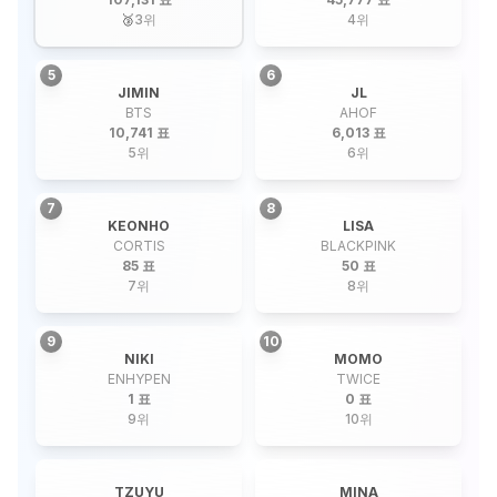
🥉
3
위
4
위
5
6
JIMIN
JL
BTS
AHOF
10,741 표
6,013 표
5
위
6
위
7
8
KEONHO
LISA
CORTIS
BLACKPINK
85 표
50 표
7
위
8
위
9
10
NIKI
MOMO
ENHYPEN
TWICE
1 표
0 표
9
위
10
위
TZUYU
MINA