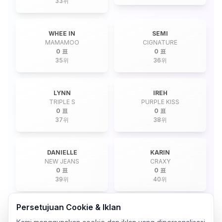
33
위
WHEE IN
SEMI
MAMAMOO
CIGNATURE
0 표
0 표
35
위
36
위
LYNN
IREH
TRIPLE S
PURPLE KISS
0 표
0 표
37
위
38
위
DANIELLE
KARIN
NEW JEANS
CRAXY
0 표
0 표
39
위
40
위
Persetujuan Cookie & Iklan