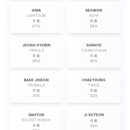
HINA
SEOWON
LIGHTSUM
ADYA
0 표
0 표
27
위
28
위
JEONG HYERIN
SUNHYE
TRIPLE S
YOUNG POSSE
0 표
0 표
29
위
30
위
BAEK JIHEON
CHAEYOUNG
FROMIS_9
TWICE
0 표
0 표
31
위
32
위
DAHYUN
JI SUYEON
ROCKET PUNCH
0 표
0 표
34
위