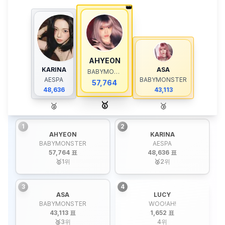
👑
AHYEON
KARINA
ASA
BABYMONSTER
AESPA
BABYMONSTER
57,764
48,636
43,113
🥇
🥈
🥉
1
2
AHYEON
KARINA
BABYMONSTER
AESPA
57,764 표
48,636 표
🥇
1
위
🥈
2
위
3
4
ASA
LUCY
BABYMONSTER
WOO!AH!
43,113 표
1,652 표
🥉
3
위
4
위