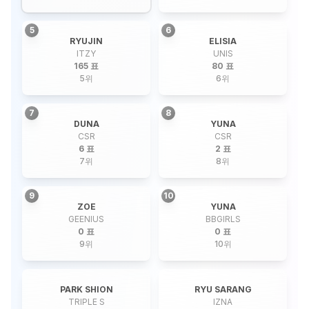
5
6
RYUJIN
ELISIA
ITZY
UNIS
165 표
80 표
5
위
6
위
7
8
DUNA
YUNA
CSR
CSR
6 표
2 표
7
위
8
위
9
10
ZOE
YUNA
GEENIUS
BBGIRLS
0 표
0 표
9
위
10
위
PARK SHION
RYU SARANG
TRIPLE S
IZNA