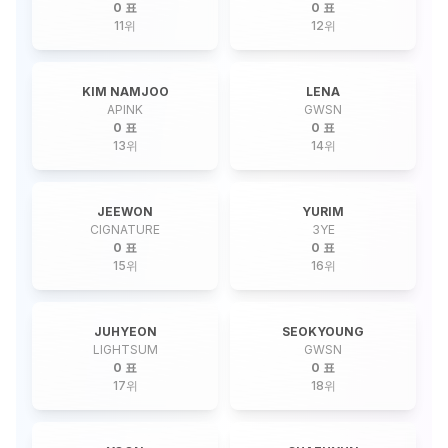
0 표
0 표
11
위
12
위
KIM NAMJOO
LENA
APINK
GWSN
0 표
0 표
13
위
14
위
JEEWON
YURIM
CIGNATURE
3YE
0 표
0 표
15
위
16
위
JUHYEON
SEOKYOUNG
LIGHTSUM
GWSN
0 표
0 표
17
위
18
위