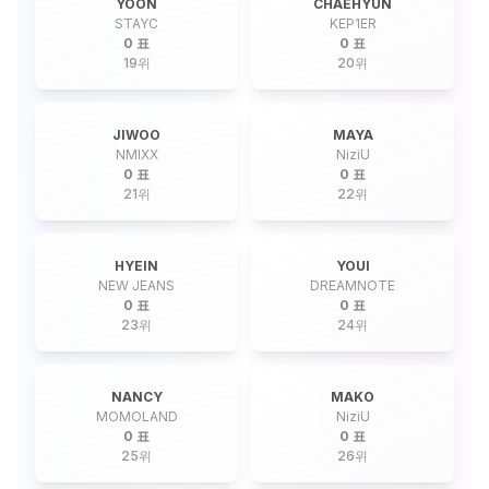
YOON
CHAEHYUN
STAYC
KEP1ER
0 표
0 표
19
위
20
위
JIWOO
MAYA
NMIXX
NiziU
0 표
0 표
21
위
22
위
HYEIN
YOUI
NEW JEANS
DREAMNOTE
0 표
0 표
23
위
24
위
NANCY
MAKO
MOMOLAND
NiziU
0 표
0 표
25
위
26
위