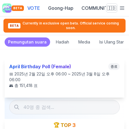
VOTE
Goong-Hap
COMMUNITY
🇮🇩
BETA
Currently in exclusive open beta. Official service coming
BETA
soon.
Pemungutan suara
Hadiah
Media
Isi Ulang Star 
April Birthday Poll (Female)
종료
📅
2025년 2월 22일 오후 06:00 ~ 2025년 3월 8일 오후
06:00
👥 총
151,418
표
🏆 TOP 3