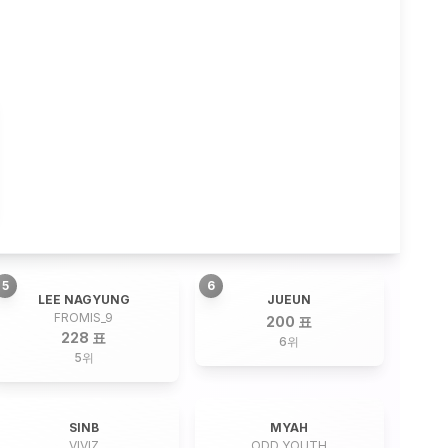
5
6
LEE NAGYUNG
JUEUN
FROMIS_9
200 표
228 표
6
위
5
위
SINB
MYAH
VIVIZ
ODD YOUTH