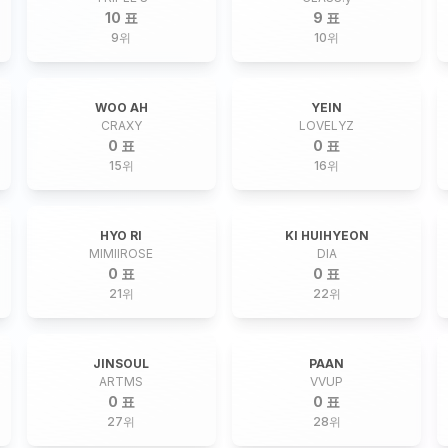
10 표
9 표
9
위
10
위
WOO AH
YEIN
CRAXY
LOVELYZ
0 표
0 표
15
위
16
위
HYO RI
KI HUIHYEON
MIMIIROSE
DIA
0 표
0 표
21
위
22
위
JINSOUL
PAAN
ARTMS
VVUP
0 표
0 표
27
위
28
위