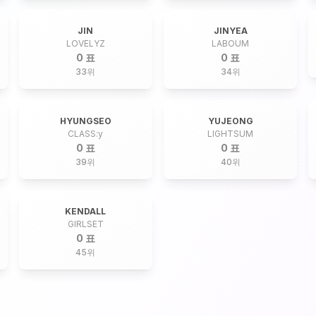
JIN
JINYEA
LOVELYZ
LABOUM
0 표
0 표
33
위
34
위
HYUNGSEO
YUJEONG
CLASS:y
LIGHTSUM
0 표
0 표
39
위
40
위
KENDALL
GIRLSET
0 표
45
위