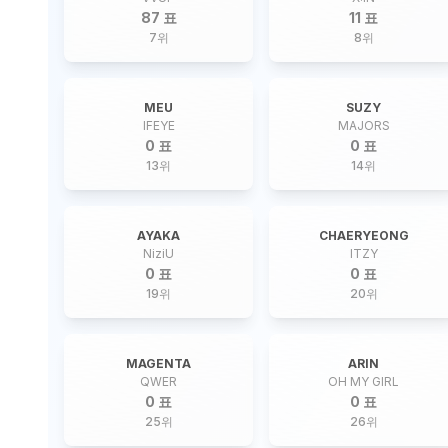
87 표
11 표
7
위
8
위
MEU
SUZY
IFEYE
MAJORS
0 표
0 표
13
위
14
위
AYAKA
CHAERYEONG
NiziU
ITZY
0 표
0 표
19
위
20
위
MAGENTA
ARIN
QWER
OH MY GIRL
0 표
0 표
25
위
26
위