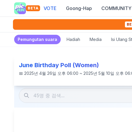
VOTE
Goong-Hap
COMMUNITY
BETA
BE
Pemungutan suara
Hadiah
Media
Isi Ulang 
June Birthday Poll (Women)
📅
2025년 4월 26일 오후 06:00 ~ 2025년 5월 10일 오후 06: