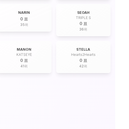
NARIN
SEOAH
TRIPLE S
0 표
0 표
35
위
36
위
MANON
STELLA
KATSEYE
Hearts2Hearts
0 표
0 표
41
위
42
위