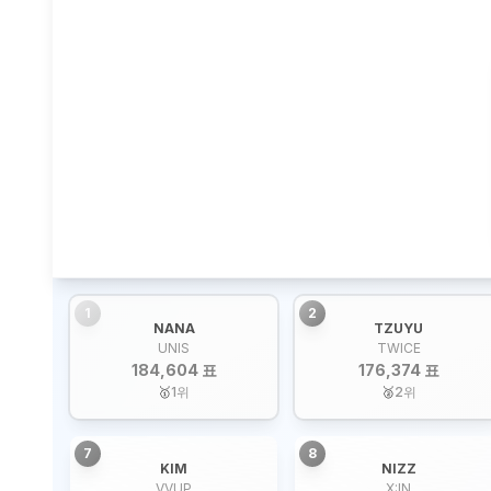
1
2
NANA
TZUYU
UNIS
TWICE
184,604 표
176,374 표
🥇
1
위
🥈
2
위
7
8
KIM
NIZZ
VVUP
X:IN