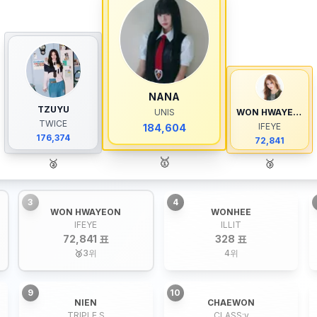
NANA
TZUYU
UNIS
WON HWAYEON
TWICE
IFEYE
184,604
176,374
72,841
🥇
🥈
🥉
3
4
WON HWAYEON
WONHEE
IFEYE
ILLIT
72,841 표
328 표
🥉
3
위
4
위
9
10
NIEN
CHAEWON
TRIPLE S
CLASS:y