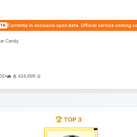
Currently in exclusive open beta. Official service coming s
TA
Star Candy
00
•
👥 총
434,699
표
🏆 TOP 3
👑