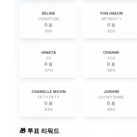
SELINE
YUN HAEUN
CIGNATURE
ARTBEAT v
0 표
0 표
31
위
32
위
HINATA
CHANMI
XG
AOA
0 표
0 표
37
위
38
위
CHANELLE MOON
JUNHWI
FIFTY FIFTY
SAY MY NAME
0 표
0 표
43
위
44
위
🎁 투표 리워드