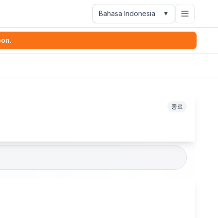
Bahasa Indonesia
▼
oon.
종료