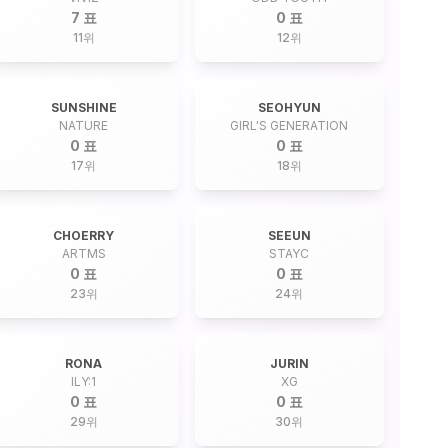
7 표
0 표
11
위
12
위
SUNSHINE
SEOHYUN
NATURE
GIRL'S GENERATION
0 표
0 표
17
위
18
위
CHOERRY
SEEUN
ARTMS
STAYC
0 표
0 표
23
위
24
위
RONA
JURIN
ILY:1
XG
0 표
0 표
29
위
30
위