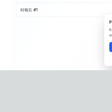
리워드 #
1
P
K
m