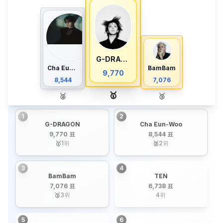
G-DRAGON
Cha Eun-Woo
BamBam
9,770
8,544
7,076
🥇
🥈
🥉
1
2
G-DRAGON
Cha Eun-Woo
9,770 표
8,544 표
🥇
1
위
🥈
2
위
3
4
BamBam
TEN
7,076 표
6,738 표
🥉
3
위
4
위
5
6