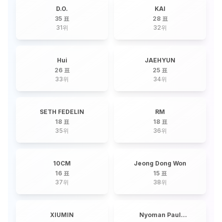
D.O.
KAI
35 표
28 표
31
위
32
위
Hui
JAEHYUN
26 표
25 표
33
위
34
위
SETH FEDELIN
RM
18 표
18 표
35
위
36
위
10CM
Jeong Dong Won
16 표
15 표
37
위
38
위
XIUMIN
Nyoman Paul