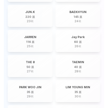
JUN.K
BAEKHYUN
220 표
145 표
23
위
24
위
JARREN
Jay Park
116 표
60 표
25
위
26
위
THE 8
TAEMIN
50 표
40 표
27
위
28
위
PARK WOO JIN
LIM YOUNG MIN
35 표
35 표
29
위
30
위