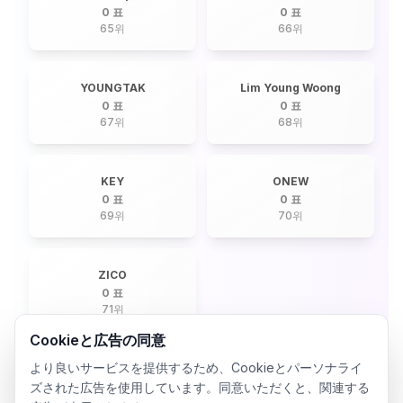
0 표
0 표
65
위
66
위
YOUNGTAK
Lim Young Woong
0 표
0 표
67
위
68
위
KEY
ONEW
0 표
0 표
69
위
70
위
ZICO
0 표
71
위
Cookieと広告の同意
より良いサービスを提供するため、Cookieとパーソナライ
ズされた広告を使用しています。同意いただくと、関連する