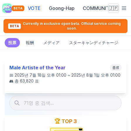
VOTE
Goong-Hap
COMMUNITY
🇯🇵
BETA
Currently in exclusive open beta. Official service coming
BETA
soon.
投票
報酬
メディア
スターキャンディチャージ
Male Artiste of the Year
종료
📅
2025년 7월 18일 오후 01:00 ~ 2025년 8월 1일 오후 01:00
👥 총
63,820
표
🏆 TOP 3
👑