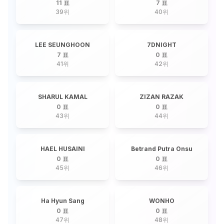
Fernando Aro
11 표
7 표
39
위
40
위
LEE SEUNGHOON
7DNIGHT
7 표
0 표
41
위
42
위
SHARUL KAMAL
ZIZAN RAZAK
0 표
0 표
43
위
44
위
HAEL HUSAINI
Betrand Putra Onsu
0 표
0 표
45
위
46
위
Ha Hyun Sang
WONHO
0 표
0 표
47
위
48
위