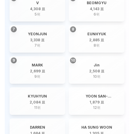
V
BEOMGYU
4,308 표
4,143 표
5
위
6
위
7
8
YEONJUN
EUNHYUK
3,338 표
2,885 표
7
위
8
위
9
10
MARK
Jin
2,699 표
2,508 표
9
위
10
위
KYUHYUN
YOON SAN-
HA(ASTRO)
2,084 표
1,879 표
11
위
12
위
DARREN
HA SUNG WOON
1,684 표
1,305 표