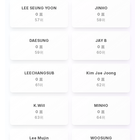
LEE SEUNG YOON
JINHO
0 표
0 표
57
위
58
위
DAESUNG
JAY B
0 표
0 표
59
위
60
위
LEECHANGSUB
Kim Jae Joong
0 표
0 표
61
위
62
위
K.Will
MINHO
0 표
0 표
63
위
64
위
Lee Mujin
WOOSUNG