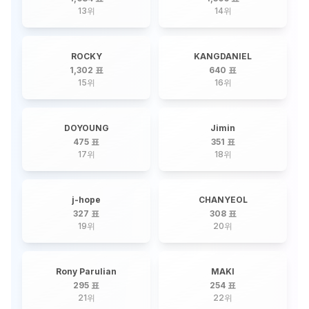
13
위
14
위
ROCKY
KANGDANIEL
1,302 표
640 표
15
위
16
위
DOYOUNG
Jimin
475 표
351 표
17
위
18
위
j-hope
CHANYEOL
327 표
308 표
19
위
20
위
Rony Parulian
MAKI
295 표
254 표
21
위
22
위