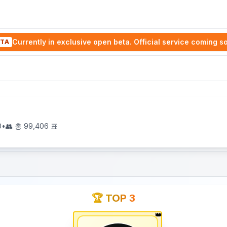
Currently in exclusive open beta. Official service coming s
TA
0
•
👥 총
99,406
표
🏆 TOP 3
👑