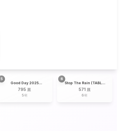
5
6
Good Day 2025
Stop The Rain (TABLO
(Telepathy + By the
X RM) / TABLO, RM
795 표
571 표
Moonlight Window) /
5
위
6
위
G-DRAGON + 19
Artists