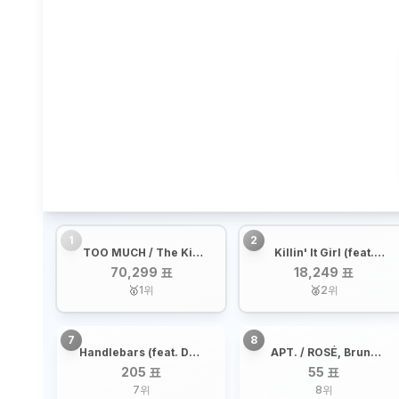
1
2
TOO MUCH / The Kid
Killin' It Girl (feat.
LAROI, JUNGKOOK,
GloRilla) / j-hope,
70,299 표
18,249 표
Central Cee
Glorilla
🥇
1
위
🥈
2
위
7
8
Handlebars (feat. Dua
APT. / ROSÉ, Bruno
Lipa) / JENNIE, Dua
Mars
205 표
55 표
Lipa
7
위
8
위