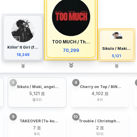
TOO MUCH / The Kid LAROI, JUNGKOOK, Central Cee
Killin' It Girl (feat. GloRilla) / j-hope, Glorilla
Sikulo / Maki, angela ken, Nhiko
70,299
18,249
5,121
🥇
🥈
🥉
3
4
Sikulo / Maki, angela
Cherry on Top / BINI,
ken, Nhiko
AGNEZ MO
5,121 표
4,102 표
🥉
3
위
4
위
9
10
TAKEOVER (Ta-ku
Trouble / Christopher,
Remix) / 82MAJOR,
Young Ji Lee
7 표
2 표
Ta-Ku
9
위
10
위