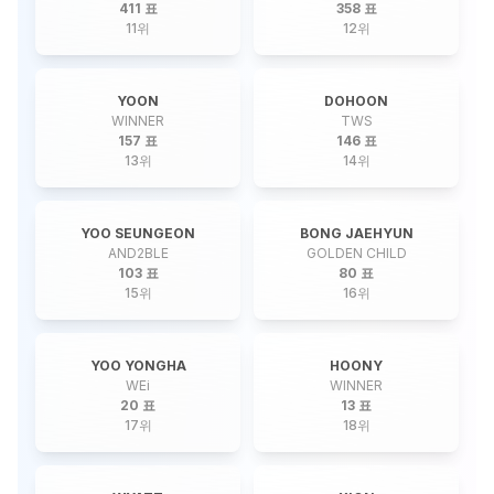
411 표
358 표
11
위
12
위
YOON
DOHOON
WINNER
TWS
157 표
146 표
13
위
14
위
YOO SEUNGEON
BONG JAEHYUN
AND2BLE
GOLDEN CHILD
103 표
80 표
15
위
16
위
YOO YONGHA
HOONY
WEi
WINNER
20 표
13 표
17
위
18
위