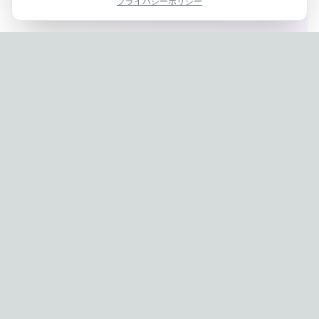
プライバシーポリシー
Privacy Policy
|
Terms of Service
Company: IconCasting Inc. | Business Registration No: 715-88-
02791 | CEO: Jaegeun Hwang
Address: 1503, 60 Taeguk-ro, Ilsandong-gu, Goyang-si,
Gyeonggi-do, Korea
Phone: 070-8058-9950 | E-commerce Registration No: 2024-
Seongnam-Sujeong-0657