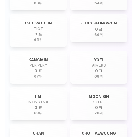
63
위
64
위
CHOI WOOJIN
JUNG SEUNGWON
TIOT
0 표
0 표
66
위
65
위
KANGMIN
YOEL
VERIVERY
AIMERS
0 표
0 표
67
위
68
위
I.M
MOON BIN
MONSTA X
ASTRO
0 표
0 표
69
위
70
위
CHAN
CHOI TAEWOONG