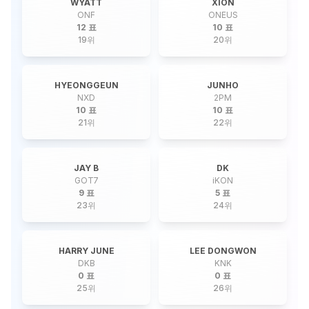
WYATT
XION
ONF
ONEUS
12 표
10 표
19
위
20
위
HYEONGGEUN
JUNHO
NXD
2PM
10 표
10 표
21
위
22
위
JAY B
DK
GOT7
iKON
9 표
5 표
23
위
24
위
HARRY JUNE
LEE DONGWON
DKB
KNK
0 표
0 표
25
위
26
위