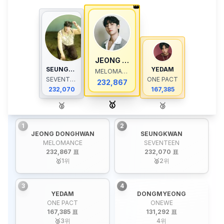
👑
JEONG DONGHWAN
SEUNGKWAN
YEDAM
MELOMANCE
SEVENTEEN
ONE PACT
232,867
232,070
167,385
🥇
🥈
🥉
1
2
JEONG DONGHWAN
SEUNGKWAN
MELOMANCE
SEVENTEEN
232,867 표
232,070 표
🥇
1
위
🥈
2
위
3
4
YEDAM
DONGMYEONG
ONE PACT
ONEWE
167,385 표
131,292 표
🥉
3
위
4
위