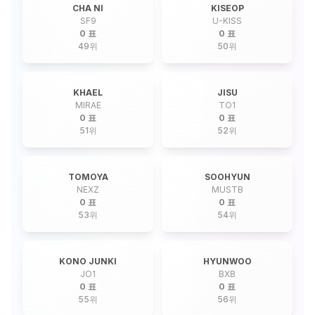
CHA NI
KISEOP
SF9
U-KISS
0 표
0 표
49
위
50
위
KHAEL
JISU
MIRAE
TO1
0 표
0 표
51
위
52
위
TOMOYA
SOOHYUN
NEXZ
MUSTB
0 표
0 표
53
위
54
위
KONO JUNKI
HYUNWOO
JO1
BXB
0 표
0 표
55
위
56
위