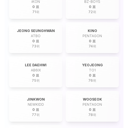
iKON
BZ-BOYS
0 표
0 표
71
위
72
위
JEONG SEUNGHWAN
KINO
ATBO
PENTAGON
0 표
0 표
73
위
74
위
LEE DAEHWI
YEOJEONG
AB6IX
TO1
0 표
0 표
75
위
76
위
JINKWON
WOOSEOK
NEWKIDD
PENTAGON
0 표
0 표
77
위
78
위