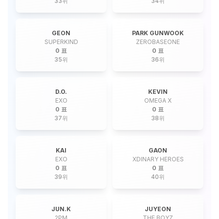
33
위
34
위
GEON
PARK GUNWOOK
SUPERKIND
ZEROBASEONE
0 표
0 표
35
위
36
위
D.O.
KEVIN
EXO
OMEGA X
0 표
0 표
37
위
38
위
KAI
GAON
EXO
XDINARY HEROES
0 표
0 표
39
위
40
위
JUN.K
JUYEON
2PM
THE BOYZ