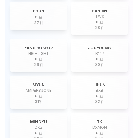
HYUN
HANJIN
TWS
0 표
0 표
27
위
28
위
YANG YOSEOP
JOOYOUNG
HIGHLIGHT
IB147
0 표
0 표
29
위
30
위
SIYUN
JIHUN
AMPERS&ONE
BXB
0 표
0 표
31
위
32
위
MINGYU
TK
DKZ
DXMON
0 표
0 표