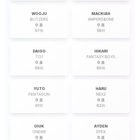
WOOJU
MACKIAH
BLITZERS
AMPERS&ONE
0 표
0 표
57
위
58
위
DAIGO
HIKARI
TO1
FANTASY BOYS
0 표
0 표
59
위
60
위
YUTO
HARU
PENTAGON
NEXZ
0 표
0 표
61
위
62
위
GIUK
AYDEN
ONEWE
EPEX
0 표
0 표