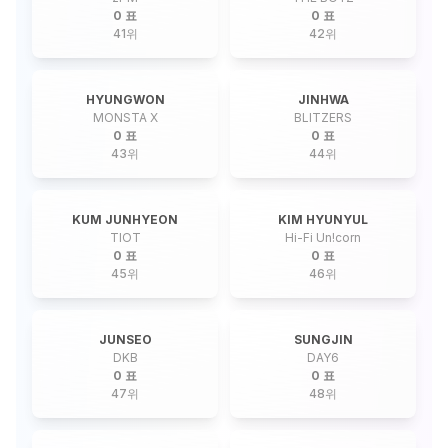
0 표
0 표
41
위
42
위
HYUNGWON
JINHWA
MONSTA X
BLITZERS
0 표
0 표
43
위
44
위
KUM JUNHYEON
KIM HYUNYUL
TIOT
Hi-Fi Un!corn
0 표
0 표
45
위
46
위
JUNSEO
SUNGJIN
DKB
DAY6
0 표
0 표
47
위
48
위