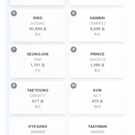
5
6
SING
HANBIN
XODIAC
TEMPEST
30,694 표
6,595 표
5
위
6
위
7
8
SEUNGJUN
PRINCE
ONF
GHOST9
1,701 표
1,386 표
7
위
8
위
9
10
TAEYOUNG
KUN
CRAVITY
NCT
677 표
475 표
9
위
10
위
HYESUNG
TAEHWAN
VANNER
VANNER