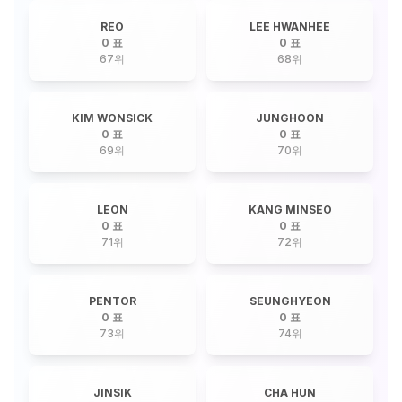
REO
LEE HWANHEE
0 표
0 표
67
위
68
위
KIM WONSICK
JUNGHOON
0 표
0 표
69
위
70
위
LEON
KANG MINSEO
0 표
0 표
71
위
72
위
PENTOR
SEUNGHYEON
0 표
0 표
73
위
74
위
JINSIK
CHA HUN