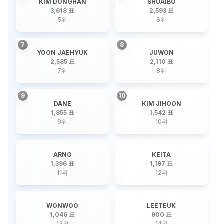
KIM DONGHAN
SHUAIBO
3,618 표
2,593 표
5
위
6
위
7
8
YOON JAEHYUK
JUWON
2,585 표
2,110 표
7
위
8
위
9
10
DANE
KIM JIHOON
1,855 표
1,542 표
9
위
10
위
ARNO
KEITA
1,396 표
1,197 표
11
위
12
위
WONWOO
LEETEUK
1,046 표
900 표
13
위
14
위