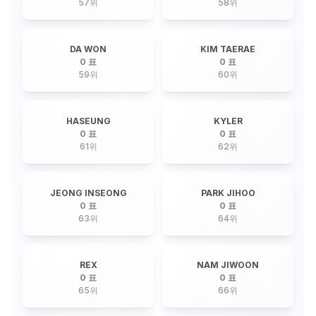
57
위
58
위
DA WON
KIM TAERAE
0 표
0 표
59
위
60
위
HASEUNG
KYLER
0 표
0 표
61
위
62
위
JEONG INSEONG
PARK JIHOO
0 표
0 표
63
위
64
위
REX
NAM JIWOON
0 표
0 표
65
위
66
위