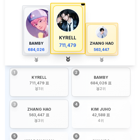
👑
KYRELL
BAMBY
ZHANG HAO
711,479
684,026
563,447
🥇
🥈
🥉
1
2
KYRELL
BAMBY
711,479 표
684,026 표
🥇
1
위
🥈
2
위
3
4
ZHANG HAO
KIM JUHO
563,447 표
42,588 표
🥉
3
위
4
위
5
6