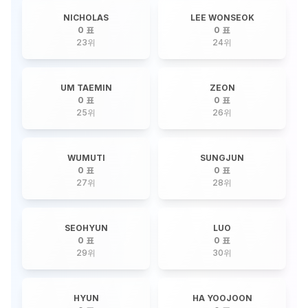
NICHOLAS
LEE WONSEOK
0 표
0 표
23
위
24
위
UM TAEMIN
ZEON
0 표
0 표
25
위
26
위
WUMUTI
SUNGJUN
0 표
0 표
27
위
28
위
SEOHYUN
LUO
0 표
0 표
29
위
30
위
HYUN
HA YOOJOON