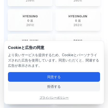
259
위
260
위
HYESUNG
HYEONGJIN
0 표
0 표
261
위
262
위
KIM JIHUN
RANO
0 표
0 표
Cookieと広告の同意
263
위
264
위
より良いサービスを提供するため、Cookieとパーソナライ
ズされた広告を使用しています。同意いただくと、関連する
広告が表示されます。
NINE
HA.L
0 표
0 표
265
위
266
위
同意する
拒否する
WIN
DAWON
0 표
0 표
プライバシーポリシー
267
위
268
위