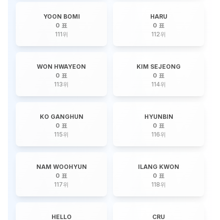
YOON BOMI
HARU
0 표
0 표
111
위
112
위
WON HWAYEON
KIM SEJEONG
0 표
0 표
113
위
114
위
KO GANGHUN
HYUNBIN
0 표
0 표
115
위
116
위
NAM WOOHYUN
ILANG KWON
0 표
0 표
117
위
118
위
HELLO
CRU