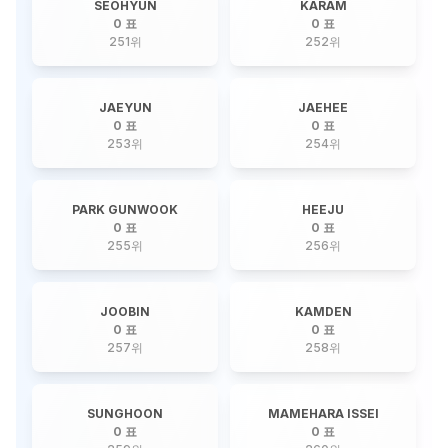
SEOHYUN
KARAM
0 표
0 표
251
위
252
위
JAEYUN
JAEHEE
0 표
0 표
253
위
254
위
PARK GUNWOOK
HEEJU
0 표
0 표
255
위
256
위
JOOBIN
KAMDEN
0 표
0 표
257
위
258
위
SUNGHOON
MAMEHARA ISSEI
0 표
0 표