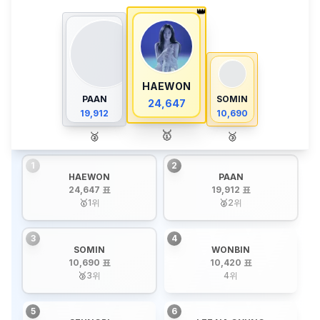
👑
HAEWON
PAAN
SOMIN
24,647
19,912
10,690
🥇
🥈
🥉
1
2
HAEWON
PAAN
24,647 표
19,912 표
🥇
1
위
🥈
2
위
3
4
SOMIN
WONBIN
10,690 표
10,420 표
🥉
3
위
4
위
5
6