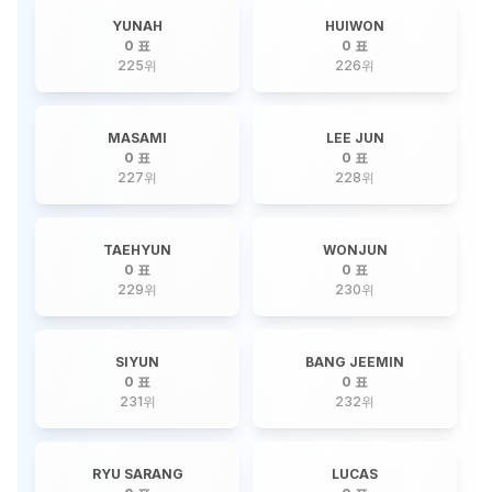
YUNAH
HUIWON
0 표
0 표
225
위
226
위
MASAMI
LEE JUN
0 표
0 표
227
위
228
위
TAEHYUN
WONJUN
0 표
0 표
229
위
230
위
SIYUN
BANG JEEMIN
0 표
0 표
231
위
232
위
RYU SARANG
LUCAS