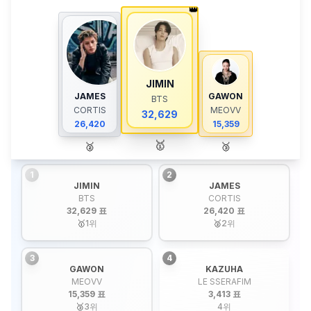
👑
JIMIN
JAMES
GAWON
BTS
CORTIS
MEOVV
32,629
26,420
15,359
🥇
🥈
🥉
1
2
JIMIN
JAMES
BTS
CORTIS
32,629 표
26,420 표
🥇
1
위
🥈
2
위
3
4
GAWON
KAZUHA
MEOVV
LE SSERAFIM
15,359 표
3,413 표
🥉
3
위
4
위