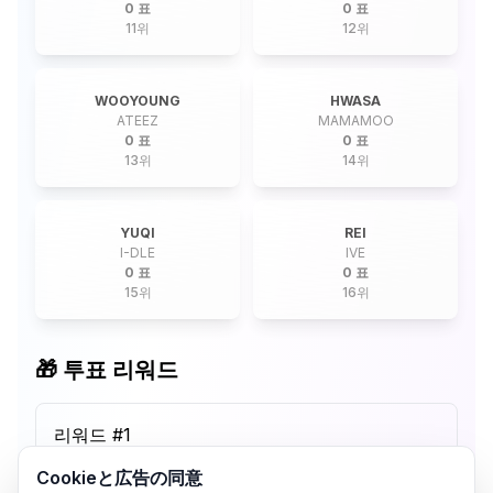
0 표
0 표
11
위
12
위
WOOYOUNG
HWASA
ATEEZ
MAMAMOO
0 표
0 표
13
위
14
위
YUQI
REI
I-DLE
IVE
0 표
0 표
15
위
16
위
🎁 투표 리워드
리워드 #
1
Cookieと広告の同意