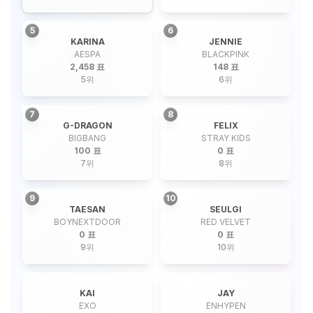
5
6
KARINA
JENNIE
AESPA
BLACKPINK
2,458 표
148 표
5
위
6
위
7
8
G-DRAGON
FELIX
BIGBANG
STRAY KIDS
100 표
0 표
7
위
8
위
9
10
TAESAN
SEULGI
BOYNEXTDOOR
RED VELVET
0 표
0 표
9
위
10
위
KAI
JAY
EXO
ENHYPEN