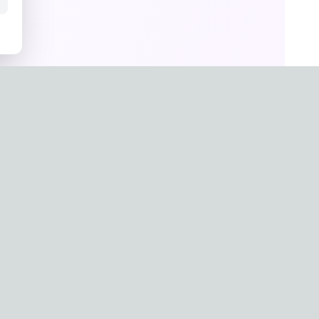
un Hwang
a
g-0657