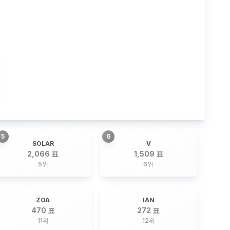
5
6
SOLAR
V
2,066 표
1,509 표
5
위
6
위
ZOA
IAN
470 표
272 표
11
위
12
위