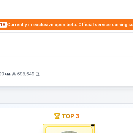
Currently in exclusive open beta. Official service coming s
TA
00
•
👥 총
698,649
표
🏆 TOP 3
👑