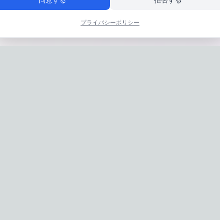
プライバシーポリシー
Privacy Policy
|
Terms of Service
: IconCasting Inc. | Business Registration No: 715-88-02791 | CEO: Jaege
Address: 1503, 60 Taeguk-ro, Ilsandong-gu, Goyang-si, Gyeonggi-do, Kore
: 070-8058-9950 | E-commerce Registration No: 2024-Seongnam-Sujeon
© 2024 IconCasting Inc. All rights reserved.