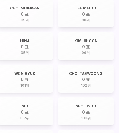
CHOI MINHWAN
LEE MIJOO
0 표
0 표
89
위
90
위
HINA
KIM JIHOON
0 표
0 표
95
위
96
위
WON HYUK
CHOI TAEWOONG
0 표
0 표
101
위
102
위
SIO
SEO JISOO
0 표
0 표
107
위
108
위