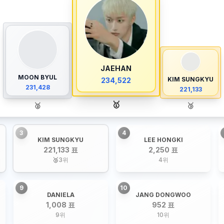
JAEHAN
MOON BYUL
KIM SUNGKYU
234,522
231,428
221,133
🥇
🥈
🥉
3
4
KIM SUNGKYU
LEE HONGKI
221,133 표
2,250 표
🥉
3
위
4
위
9
10
DANIELA
JANG DONGWOO
1,008 표
952 표
9
위
10
위