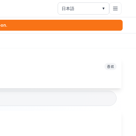
日本語
▼
oon.
종료