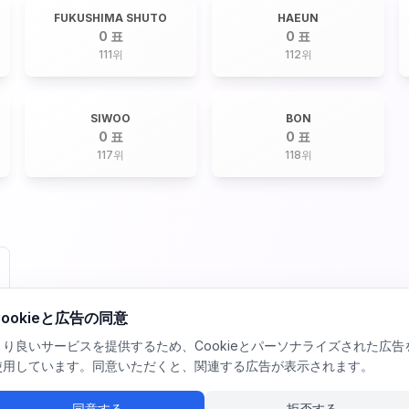
FUKUSHIMA SHUTO
HAEUN
0 표
0 표
111
위
112
위
SIWOO
BON
0 표
0 표
117
위
118
위
Cookieと広告の同意
より良いサービスを提供するため、Cookieとパーソナライズされた広告
使用しています。同意いただくと、関連する広告が表示されます。
同意する
拒否する