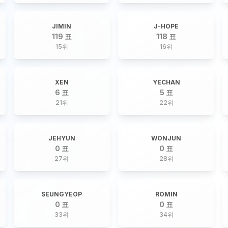
JIMIN
J-HOPE
119 표
118 표
15
위
16
위
XEN
YECHAN
6 표
5 표
21
위
22
위
JEHYUN
WONJUN
0 표
0 표
27
위
28
위
SEUNGYEOP
ROMIN
0 표
0 표
33
위
34
위