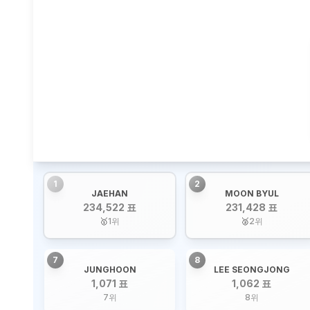
1
2
JAEHAN
MOON BYUL
234,522 표
231,428 표
🥇
1
위
🥈
2
위
7
8
JUNGHOON
LEE SEONGJONG
1,071 표
1,062 표
7
위
8
위