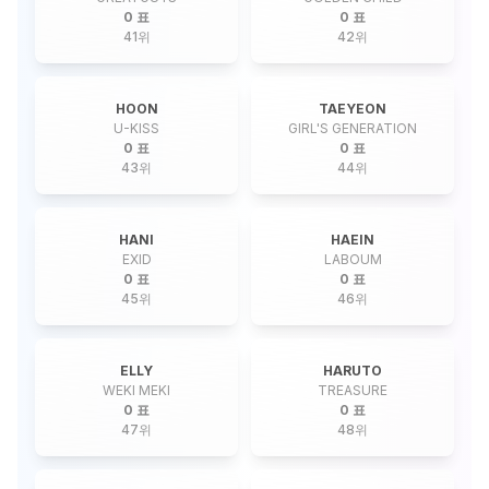
0 표
0 표
41
위
42
위
HOON
TAEYEON
U-KISS
GIRL'S GENERATION
0 표
0 표
43
위
44
위
HANI
HAEIN
EXID
LABOUM
0 표
0 표
45
위
46
위
ELLY
HARUTO
WEKI MEKI
TREASURE
0 표
0 표
47
위
48
위