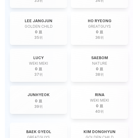
33
위
34
위
LEE JANGJUN
HO RYEONG
GOLDEN CHILD
GREATGUYS
0 표
0 표
35
위
36
위
LUCY
SAEBOM
WEKI MEKI
NATURE
0 표
0 표
37
위
38
위
JUNHYEOK
RINA
WEKI MEKI
0 표
0 표
39
위
40
위
BAEK GYEOL
KIM DONGHYUN
GREATGUYS
GOLDEN CHILD