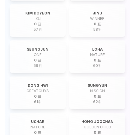
KIM DOYEON
JINU
I.O.I
WINNER
0 표
0 표
57
위
58
위
SEUNGJUN
LOHA
ONF
NATURE
0 표
0 표
59
위
60
위
DONG HWI
SUNGYUN
GREATGUYS
N.SSIGN
0 표
0 표
61
위
62
위
UCHAE
HONG JOOCHAN
NATURE
GOLDEN CHILD
0 표
0 표