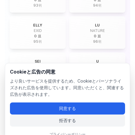
93
위
94
위
ELLY
LU
EXID
NATURE
0 표
0 표
95
위
96
위
SEI
U
WEKI MEKI
ONF
Cookieと広告の同意
0 표
0 표
97
위
98
위
より良いサービスを提供するため、Cookieとパーソナライ
ズされた広告を使用しています。同意いただくと、関連する
広告が表示されます。
DOYOUNG
YOSHI
TREASURE
TREASURE
同意する
0 표
0 표
99
위
100
위
拒否する
JI SUYEON
LEE DAEYEOL
プライバシーポリシー