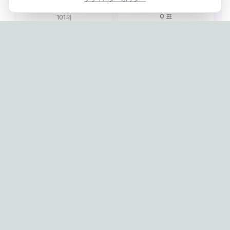
GOLDEN CHILD
0 표
0 표
101
위
102
위
DAHYUN
YEONHEE
ROCKET PUNCH
ROCKET PUNCH
0 표
0 표
103
위
104
위
LAURENCE
HARU
N.SSIGN
NATURE
0 표
0 표
105
위
106
위
WYATT
YURI
ONF
GIRL'S GENERATION
0 표
0 표
107
위
108
위