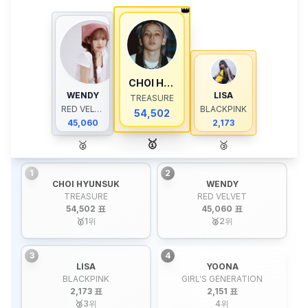
👑
CHOI HYUNSUK
WENDY
LISA
TREASURE
RED VELVET
BLACKPINK
54,502
45,060
2,173
🥇
🥈
🥉
1
2
CHOI HYUNSUK
WENDY
TREASURE
RED VELVET
54,502 표
45,060 표
🥇
1
위
🥈
2
위
3
4
LISA
YOONA
BLACKPINK
GIRL'S GENERATION
2,173 표
2,151 표
🥉
3
위
4
위