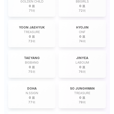
GOLDEN CHILD
BBGIRLS
0 표
0 표
71
위
72
위
YOON JAEHYUK
HYOJIN
TREASURE
ONF
0 표
0 표
73
위
74
위
TAEYANG
JINYEA
BIGBANG
LABOUM
0 표
0 표
75
위
76
위
DOHA
SO JUNGHWAN
N.SSIGN
TREASURE
0 표
0 표
77
위
78
위