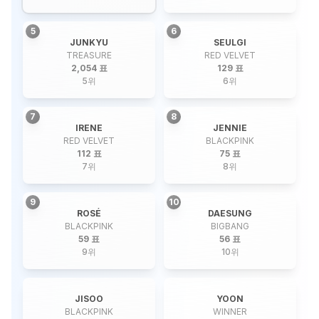
5
6
JUNKYU
SEULGI
TREASURE
RED VELVET
2,054 표
129 표
5
위
6
위
7
8
IRENE
JENNIE
RED VELVET
BLACKPINK
112 표
75 표
7
위
8
위
9
10
ROSÉ
DAESUNG
BLACKPINK
BIGBANG
59 표
56 표
9
위
10
위
JISOO
YOON
BLACKPINK
WINNER