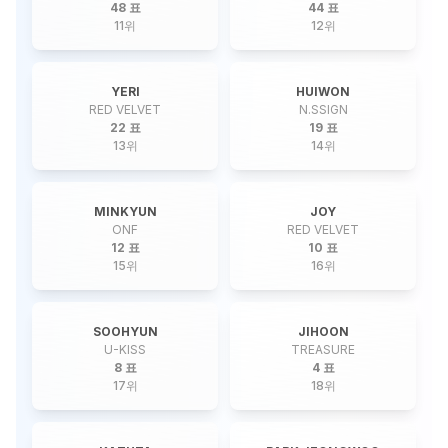
48 표
44 표
11
위
12
위
YERI
HUIWON
RED VELVET
N.SSIGN
22 표
19 표
13
위
14
위
MINKYUN
JOY
ONF
RED VELVET
12 표
10 표
15
위
16
위
SOOHYUN
JIHOON
U-KISS
TREASURE
8 표
4 표
17
위
18
위