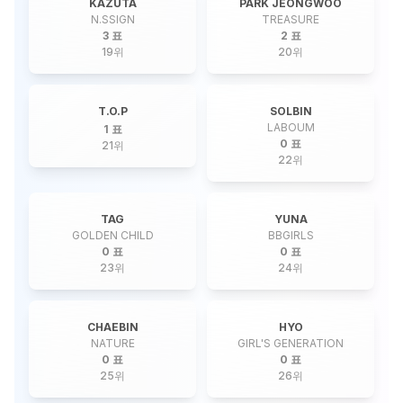
KAZUTA
PARK JEONGWOO
N.SSIGN
TREASURE
3 표
2 표
19
위
20
위
T.O.P
SOLBIN
LABOUM
1 표
0 표
21
위
22
위
TAG
YUNA
GOLDEN CHILD
BBGIRLS
0 표
0 표
23
위
24
위
CHAEBIN
HYO
NATURE
GIRL'S GENERATION
0 표
0 표
25
위
26
위