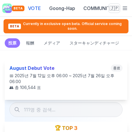
VOTE
Goong-Hap
COMMUNITY
🇯🇵
BETA
Currently in exclusive open beta. Official service coming
BETA
soon.
投票
報酬
メディア
スターキャンディチャージ
August Debut Vote
종료
📅
2025년 7월 12일 오후 06:00 ~ 2025년 7월 26일 오후
06:00
👥 총
106,544
표
🏆 TOP 3