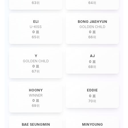
63
위
64
위
ELI
BONG JAEHYUN
U-KISS
GOLDEN CHILD
0 표
0 표
65
위
66
위
Y
AJ
GOLDEN CHILD
0 표
0 표
68
위
67
위
HOONY
EDDIE
WINNER
0 표
0 표
70
위
69
위
BAE SEUNGMIN
MINYOUNG