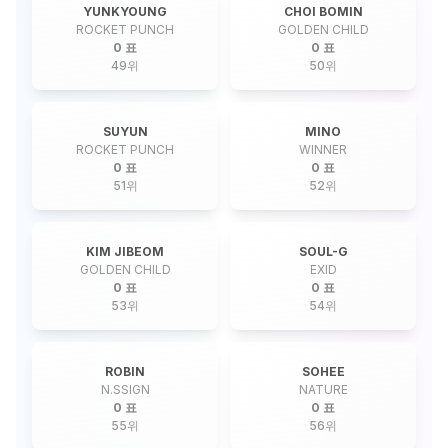
YUNKYOUNG
CHOI BOMIN
ROCKET PUNCH
GOLDEN CHILD
0 표
0 표
49
위
50
위
SUYUN
MINO
ROCKET PUNCH
WINNER
0 표
0 표
51
위
52
위
KIM JIBEOM
SOUL-G
GOLDEN CHILD
EXID
0 표
0 표
53
위
54
위
ROBIN
SOHEE
N.SSIGN
NATURE
0 표
0 표
55
위
56
위