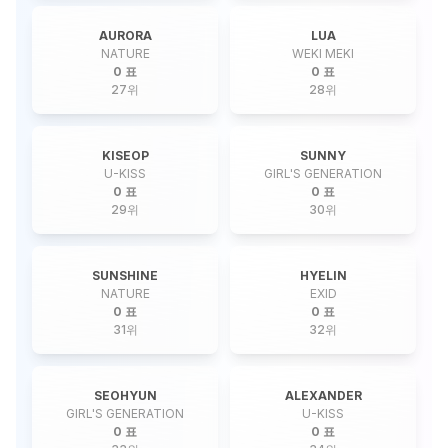
AURORA
LUA
NATURE
WEKI MEKI
0 표
0 표
27
위
28
위
KISEOP
SUNNY
U-KISS
GIRL'S GENERATION
0 표
0 표
29
위
30
위
SUNSHINE
HYELIN
NATURE
EXID
0 표
0 표
31
위
32
위
SEOHYUN
ALEXANDER
GIRL'S GENERATION
U-KISS
0 표
0 표