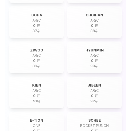
DOHA
CHOIHAN
ARrC
ARrC
0 표
0 표
87
위
88
위
ZIWOO
HYUNMIN
ARrC
ARrC
0 표
0 표
89
위
90
위
KIEN
JIBEEN
ARrC
ARrC
0 표
0 표
91
위
92
위
E-TION
SOHEE
ONF
ROCKET PUNCH
0 표
0 표