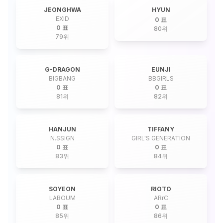
JEONGHWA
HYUN
EXID
0 표
0 표
80
위
79
위
G-DRAGON
EUNJI
BIGBANG
BBGIRLS
0 표
0 표
81
위
82
위
HANJUN
TIFFANY
N.SSIGN
GIRL'S GENERATION
0 표
0 표
83
위
84
위
SOYEON
RIOTO
LABOUM
ARrC
0 표
0 표
85
위
86
위