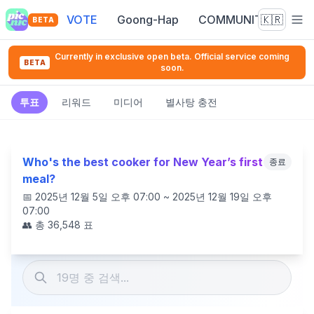
VOTE
Goong-Hap
COMMUNITY
🇰🇷
BETA
Currently in exclusive open beta. Official service coming
BETA
soon.
투표
리워드
미디어
별사탕 충전
Who's the best cooker for New Year’s first
종료
meal?
📅
2025년 12월 5일 오후 07:00 ~ 2025년 12월 19일 오후
07:00
👥 총
36,548
표