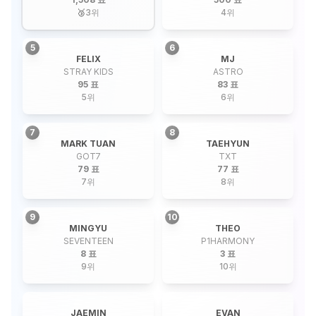
🥉
3
위
4
위
5
6
FELIX
MJ
STRAY KIDS
ASTRO
95 표
83 표
5
위
6
위
7
8
MARK TUAN
TAEHYUN
GOT7
TXT
79 표
77 표
7
위
8
위
9
10
MINGYU
THEO
SEVENTEEN
P1HARMONY
8 표
3 표
9
위
10
위
JAEMIN
EVAN