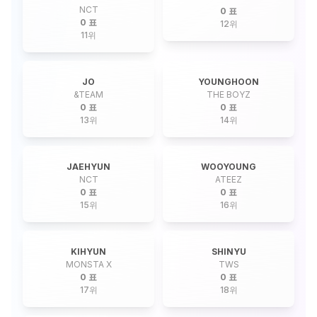
NCT
0 표
0 표
12
위
11
위
JO
YOUNGHOON
&TEAM
THE BOYZ
0 표
0 표
13
위
14
위
JAEHYUN
WOOYOUNG
NCT
ATEEZ
0 표
0 표
15
위
16
위
KIHYUN
SHINYU
MONSTA X
TWS
0 표
0 표
17
위
18
위