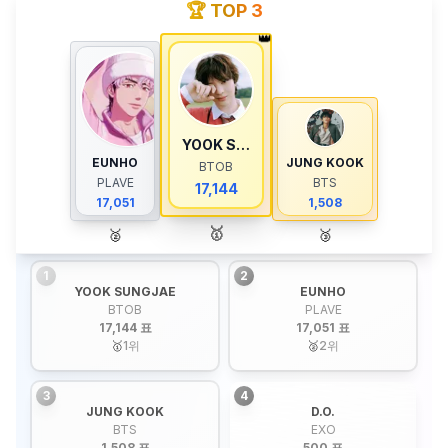
🏆 TOP 3
👑
YOOK SUNGJAE
EUNHO
JUNG KOOK
BTOB
PLAVE
BTS
17,144
17,051
1,508
🥇
🥈
🥉
1
2
YOOK SUNGJAE
EUNHO
BTOB
PLAVE
17,144 표
17,051 표
🥇
1
위
🥈
2
위
3
4
JUNG KOOK
D.O.
BTS
EXO
1,508 표
500 표