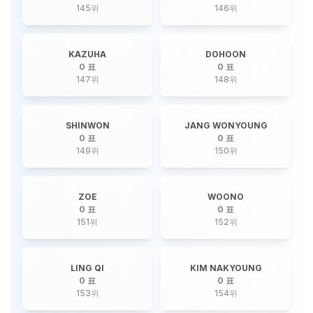
145
위
146
위
KAZUHA
DOHOON
0 표
0 표
147
위
148
위
SHINWON
JANG WONYOUNG
0 표
0 표
149
위
150
위
ZOE
WOONO
0 표
0 표
151
위
152
위
LING QI
KIM NAKYOUNG
0 표
0 표
153
위
154
위