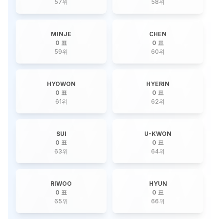
57
위
58
위
MINJE
CHEN
0 표
0 표
59
위
60
위
HYOWON
HYERIN
0 표
0 표
61
위
62
위
SUI
U-KWON
0 표
0 표
63
위
64
위
RIWOO
HYUN
0 표
0 표
65
위
66
위