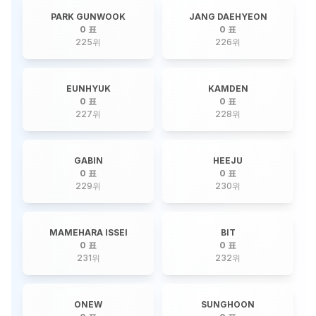
PARK GUNWOOK
JANG DAEHYEON
0 표
0 표
225
위
226
위
EUNHYUK
KAMDEN
0 표
0 표
227
위
228
위
GABIN
HEEJU
0 표
0 표
229
위
230
위
MAMEHARA ISSEI
BIT
0 표
0 표
231
위
232
위
ONEW
SUNGHOON