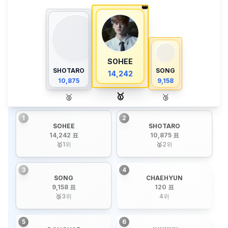
👑
SOHEE
SHOTARO
SONG
14,242
10,875
9,158
🥇
🥈
🥉
1
2
SOHEE
SHOTARO
14,242 표
10,875 표
🥇
1
위
🥈
2
위
3
4
SONG
CHAEHYUN
9,158 표
120 표
🥉
3
위
4
위
5
6