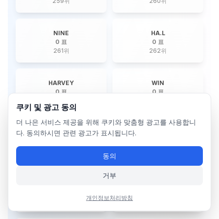
259
위
260
위
NINE
HA.L
0 표
0 표
261
위
262
위
HARVEY
WIN
0 표
0 표
263
위
264
위
쿠키 및 광고 동의
더 나은 서비스 제공을 위해 쿠키와 맞춤형 광고를 사용합니
다. 동의하시면 관련 광고가 표시됩니다.
SUNGCHAN
KEENA
0 표
0 표
265
위
266
위
동의
거부
SHUHUA
RUKA
0 표
0 표
개인정보처리방침
267
위
268
위