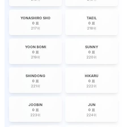
YONASHIRO SHO
TAEIL
0 표
0 표
217
위
218
위
YOON BOMI
SUNNY
0 표
0 표
219
위
220
위
SHINDONG
HIKARU
0 표
0 표
221
위
222
위
JOOBIN
JUN
0 표
0 표
223
위
224
위