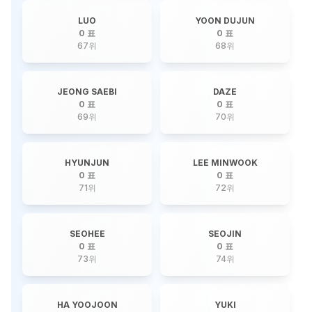
LUO
YOON DUJUN
0 표
0 표
67
위
68
위
JEONG SAEBI
DAZE
0 표
0 표
69
위
70
위
HYUNJUN
LEE MINWOOK
0 표
0 표
71
위
72
위
SEOHEE
SEOJIN
0 표
0 표
73
위
74
위
HA YOOJOON
YUKI