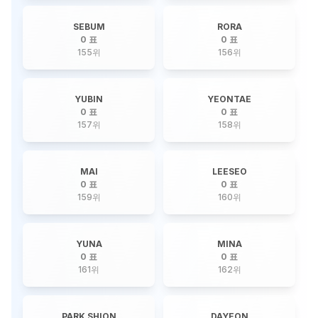
SEBUM
RORA
0 표
0 표
155
위
156
위
YUBIN
YEONTAE
0 표
0 표
157
위
158
위
MAI
LEESEO
0 표
0 표
159
위
160
위
YUNA
MINA
0 표
0 표
161
위
162
위
PARK SHION
DAYEON