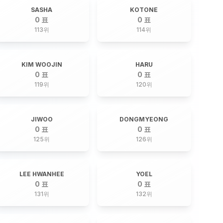
SASHA
KOTONE
0 표
0 표
113
위
114
위
KIM WOOJIN
HARU
0 표
0 표
119
위
120
위
JIWOO
DONGMYEONG
0 표
0 표
125
위
126
위
LEE HWANHEE
YOEL
0 표
0 표
131
위
132
위