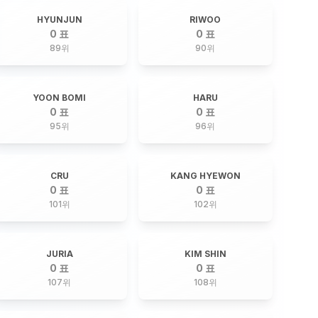
HYUNJUN
RIWOO
0 표
0 표
89
위
90
위
YOON BOMI
HARU
0 표
0 표
95
위
96
위
CRU
KANG HYEWON
0 표
0 표
101
위
102
위
JURIA
KIM SHIN
0 표
0 표
107
위
108
위