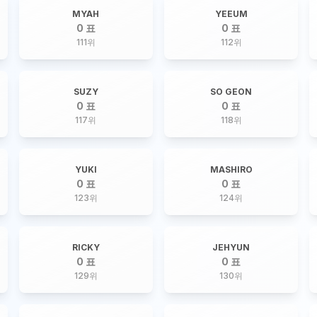
MYAH
YEEUM
0 표
0 표
111
위
112
위
SUZY
SO GEON
0 표
0 표
117
위
118
위
YUKI
MASHIRO
0 표
0 표
123
위
124
위
RICKY
JEHYUN
0 표
0 표
129
위
130
위