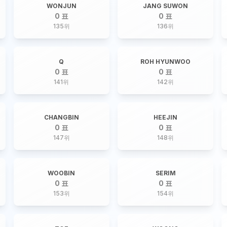
WONJUN
JANG SUWON
0 표
0 표
135
위
136
위
Q
ROH HYUNWOO
0 표
0 표
141
위
142
위
CHANGBIN
HEEJIN
0 표
0 표
147
위
148
위
WOOBIN
SERIM
0 표
0 표
153
위
154
위