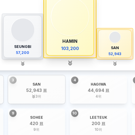
HAMIN
SEUNGBI
SAN
103,200
57,200
52,943
🥇
🥈
🥉
3
4
SAN
HAGIWA
52,943 표
44,694 표
🥉
3
위
4
위
9
10
SOHEE
LEETEUK
420 표
200 표
9
위
10
위