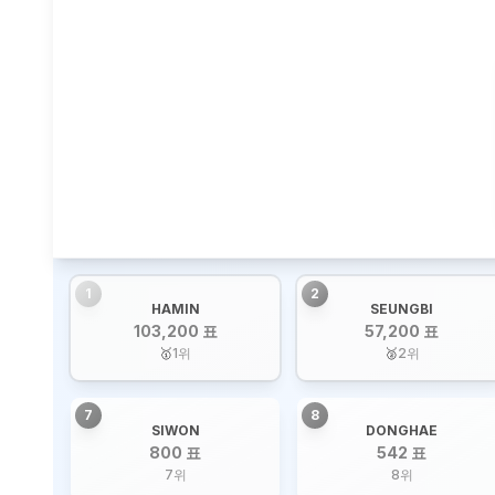
1
2
HAMIN
SEUNGBI
103,200 표
57,200 표
🥇
1
위
🥈
2
위
7
8
SIWON
DONGHAE
800 표
542 표
7
위
8
위