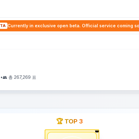
Currently in exclusive open beta. Official service coming s
TA
0
•
👥 총
267,269
표
🏆 TOP 3
👑