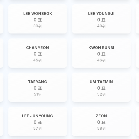
LEE WONSEOK
LEE YOUNGJI
0 표
0 표
39
위
40
위
CHANYEON
KWON EUNBI
0 표
0 표
45
위
46
위
TAEYANG
UM TAEMIN
0 표
0 표
51
위
52
위
LEE JUNYOUNG
ZEON
0 표
0 표
57
위
58
위