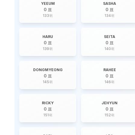
YEEUM
SASHA
0 표
0 표
133
위
134
위
HARU
SEITA
0 표
0 표
139
위
140
위
DONGMYEONG
RAHEE
0 표
0 표
145
위
146
위
RICKY
JEHYUN
0 표
0 표
151
위
152
위