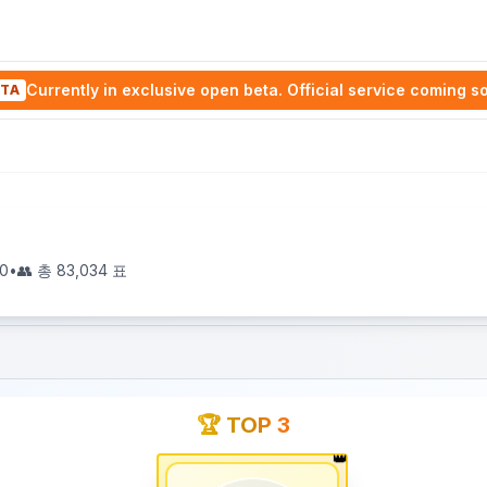
Currently in exclusive open beta. Official service coming s
TA
0
•
👥 총
83,034
표
🏆 TOP 3
👑