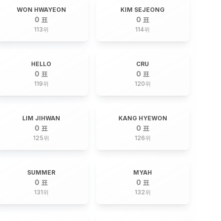
WON HWAYEON
KIM SEJEONG
0 표
0 표
113
위
114
위
HELLO
CRU
0 표
0 표
119
위
120
위
LIM JIHWAN
KANG HYEWON
0 표
0 표
125
위
126
위
SUMMER
MYAH
0 표
0 표
131
위
132
위