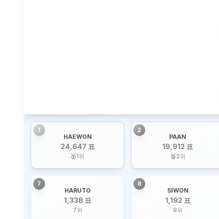
1
2
HAEWON
PAAN
24,647 표
19,912 표
🥇
1
위
🥈
2
위
7
8
HARUTO
SIWON
1,338 표
1,192 표
7
위
8
위