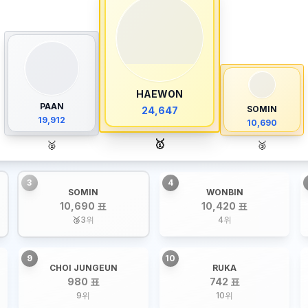
HAEWON
PAAN
SOMIN
24,647
19,912
10,690
🥇
🥈
🥉
3
4
SOMIN
WONBIN
10,690 표
10,420 표
🥉
3
위
4
위
9
10
CHOI JUNGEUN
RUKA
980 표
742 표
9
위
10
위