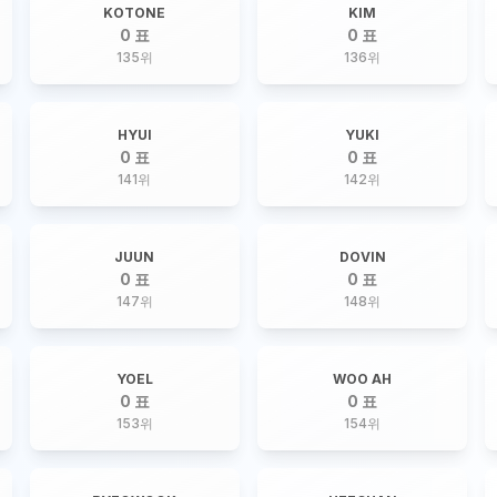
KOTONE
KIM
0 표
0 표
135
위
136
위
HYUI
YUKI
0 표
0 표
141
위
142
위
JUUN
DOVIN
0 표
0 표
147
위
148
위
YOEL
WOO AH
0 표
0 표
153
위
154
위