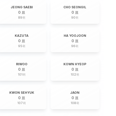
JEONG SAEBI
CHO SEONGIL
0 표
0 표
89
위
90
위
KAZUTA
HA YOOJOON
0 표
0 표
95
위
96
위
RIWOO
KOWN HYEOP
0 표
0 표
101
위
102
위
KWON SEHYUK
JAON
0 표
0 표
107
위
108
위