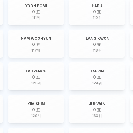
YOON BOMI
HARU
0 표
0 표
111
위
112
위
NAM WOOHYUN
ILANG KWON
0 표
0 표
117
위
118
위
LAURENCE
TAERIN
0 표
0 표
123
위
124
위
KIM SHIN
JUHWAN
0 표
0 표
129
위
130
위