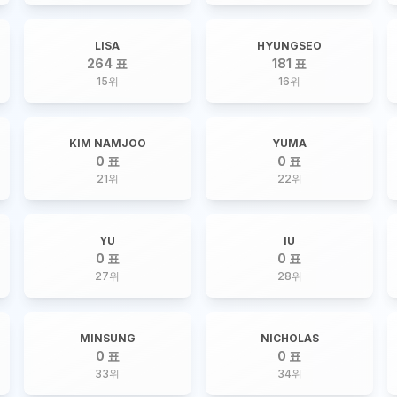
LISA
HYUNGSEO
264 표
181 표
15
위
16
위
KIM NAMJOO
YUMA
0 표
0 표
21
위
22
위
YU
IU
0 표
0 표
27
위
28
위
MINSUNG
NICHOLAS
0 표
0 표
33
위
34
위