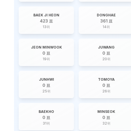
BAEK JI HEON
DONGHAE
423 표
361 표
13
위
14
위
JEON MINWOOK
JUWANG
0 표
0 표
19
위
20
위
JUNHWI
TOMOYA
0 표
0 표
25
위
26
위
BAEKHO
MINSEOK
0 표
0 표
31
위
32
위