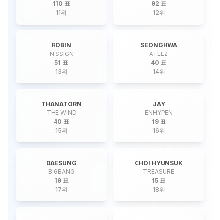
110 표
92 표
11
위
12
위
ROBIN
SEONGHWA
N.SSIGN
ATEEZ
51 표
40 표
13
위
14
위
THANATORN
JAY
THE WIND
ENHYPEN
40 표
19 표
15
위
16
위
DAESUNG
CHOI HYUNSUK
BIGBANG
TREASURE
19 표
15 표
17
위
18
위