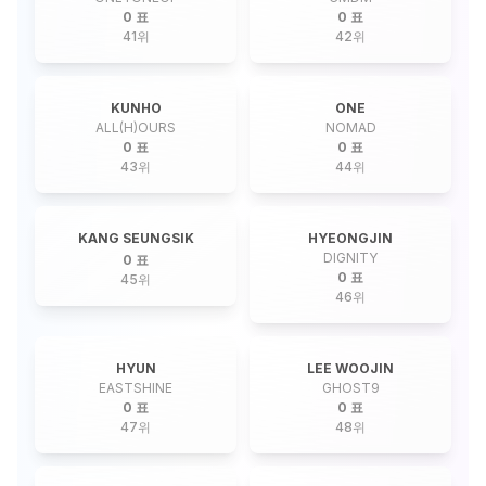
0 표
0 표
41
위
42
위
KUNHO
ONE
ALL(H)OURS
NOMAD
0 표
0 표
43
위
44
위
KANG SEUNGSIK
HYEONGJIN
DIGNITY
0 표
0 표
45
위
46
위
HYUN
LEE WOOJIN
EASTSHINE
GHOST9
0 표
0 표
47
위
48
위