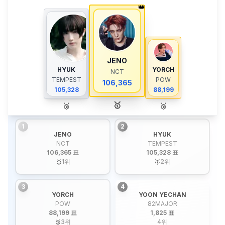
👑
JENO
HYUK
YORCH
NCT
TEMPEST
POW
106,365
105,328
88,199
🥇
🥈
🥉
1
2
JENO
HYUK
NCT
TEMPEST
106,365 표
105,328 표
🥇
1
위
🥈
2
위
3
4
YORCH
YOON YECHAN
POW
82MAJOR
88,199 표
1,825 표
🥉
3
위
4
위