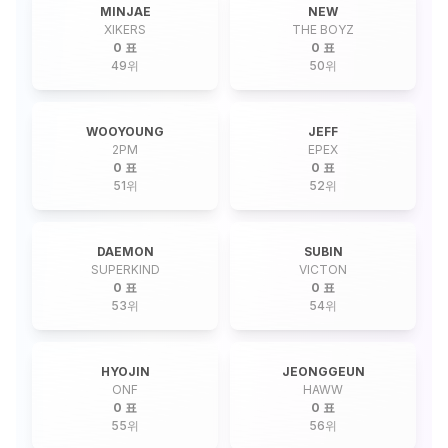
MINJAE
NEW
XIKERS
THE BOYZ
0 표
0 표
49
위
50
위
WOOYOUNG
JEFF
2PM
EPEX
0 표
0 표
51
위
52
위
DAEMON
SUBIN
SUPERKIND
VICTON
0 표
0 표
53
위
54
위
HYOJIN
JEONGGEUN
ONF
HAWW
0 표
0 표
55
위
56
위