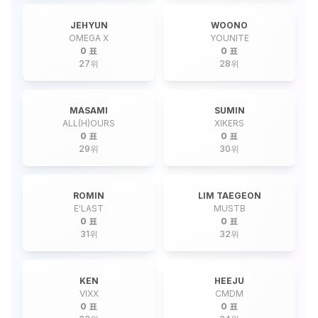
JEHYUN
WOONO
OMEGA X
YOUNITE
0 표
0 표
27
위
28
위
MASAMI
SUMIN
ALL(H)OURS
XIKERS
0 표
0 표
29
위
30
위
ROMIN
LIM TAEGEON
E'LAST
MUSTB
0 표
0 표
31
위
32
위
KEN
HEEJU
VIXX
CMDM
0 표
0 표