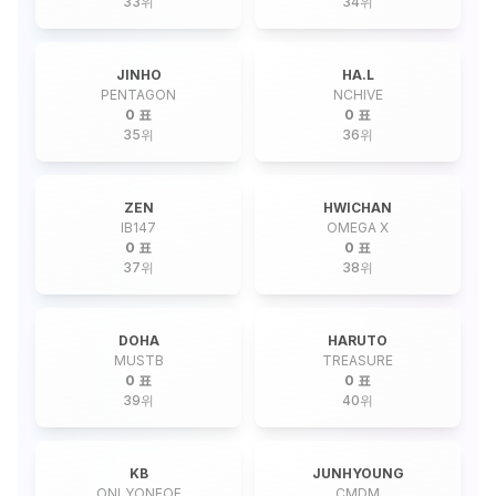
33
위
34
위
JINHO
HA.L
PENTAGON
NCHIVE
0 표
0 표
35
위
36
위
ZEN
HWICHAN
IB147
OMEGA X
0 표
0 표
37
위
38
위
DOHA
HARUTO
MUSTB
TREASURE
0 표
0 표
39
위
40
위
KB
JUNHYOUNG
ONLYONEOF
CMDM