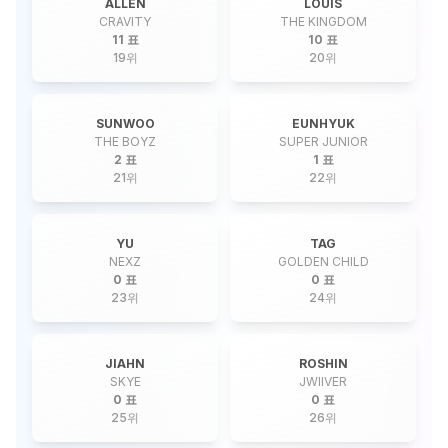
ALLEN
LOUIS
CRAVITY
THE KINGDOM
11 표
10 표
19
위
20
위
SUNWOO
EUNHYUK
THE BOYZ
SUPER JUNIOR
2 표
1 표
21
위
22
위
YU
TAG
NEXZ
GOLDEN CHILD
0 표
0 표
23
위
24
위
JIAHN
ROSHIN
SKYE
JWIIVER
0 표
0 표
25
위
26
위