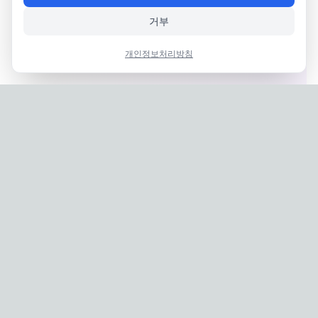
거부
개인정보처리방침
Privacy Policy
|
Terms of Service
Company: IconCasting Inc. | Business Registration No: 715-88-
02791 | CEO: Jaegeun Hwang
Address: 1503, 60 Taeguk-ro, Ilsandong-gu, Goyang-si,