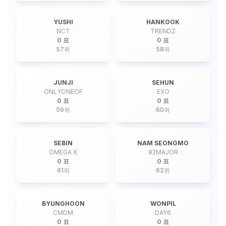
YUSHI
HANKOOK
NCT
TRENDZ
0 표
0 표
57
위
58
위
JUNJI
SEHUN
ONLYONEOF
EXO
0 표
0 표
59
위
60
위
SEBIN
NAM SEONGMO
OMEGA X
82MAJOR
0 표
0 표
61
위
62
위
BYUNGHOON
WONPIL
CMDM
DAY6
0 표
0 표