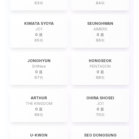
63
위
64
위
KIMATA SYOYA
SEUNGHWAN
JO1
AIMERS
0 표
0 표
65
위
66
위
JONGHYUN
HONGSEOK
SHINee
PENTAGON
0 표
0 표
67
위
68
위
ARTHUR
OHIRA SHOSEI
THE KINGDOM
JO1
0 표
0 표
69
위
70
위
U-KWON
SEO DONGSUNG