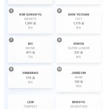
5
6
KIM SUNGKYU
SHIN YECHAN
INFINITE
TIOT
1,591 표
1,175 표
5
위
6
위
7
8
BIC
SIWON
MCND
SUPER JUNIOR
671 표
231 표
7
위
8
위
9
10
HWARANG
JINBEOM
WHIB
170 표
133 표
9
위
10
위
LEW
MINGYU
TEMPEST
SEVENTEEN