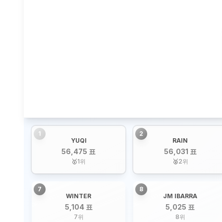
1
2
YUQI
RAIN
56,475 표
56,031 표
🥇
1
위
🥈
2
위
7
8
WINTER
JM IBARRA
5,104 표
5,025 표
7
위
8
위