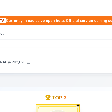
Currently in exclusive open beta. Official service coming s
TA
င်း
0
•
👥 총
202,020
표
🏆 TOP 3
👑