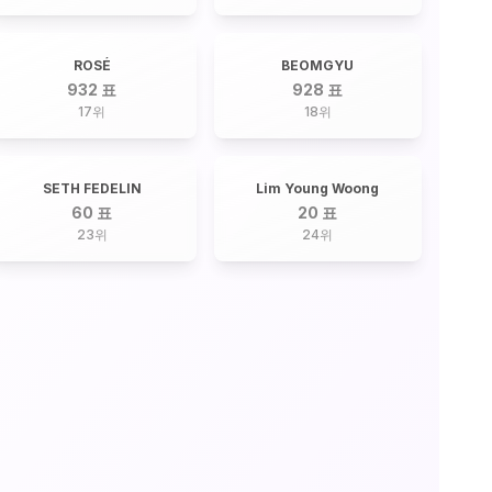
ROSÉ
BEOMGYU
932 표
928 표
17
위
18
위
SETH FEDELIN
Lim Young Woong
60 표
20 표
23
위
24
위