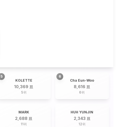
5
6
KOLETTE
Cha Eun-Woo
10,369 표
8,616 표
5
위
6
위
MARK
HUH YUNJIN
2,688 표
2,343 표
11
위
12
위