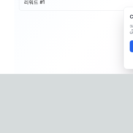
리워드 #
1
C
သ
ပ