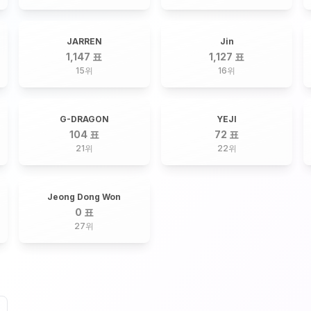
JARREN
Jin
1,147 표
1,127 표
15
위
16
위
G-DRAGON
YEJI
104 표
72 표
21
위
22
위
Jeong Dong Won
0 표
27
위