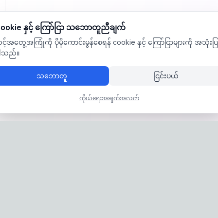
ookie နှင့် ကြော်ငြာ သဘောတူညီချက်
င့်အတွေ့အကြုံကို ပိုမိုကောင်းမွန်စေရန် cookie နှင့် ကြော်ငြာများကို အသုံးပြ
ါသည်။
သဘောတူ
ငြင်းပယ်
ကိုယ်ရေးအချက်အလက်