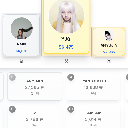
YUQI
RAIN
ANYUJIN
56,475
56,031
27,365
🥇
🥈
🥉
3
4
ANYUJIN
FYANG SMITH
27,365 표
10,638 표
🥉
3
위
4
위
9
10
V
BamBam
3,786 표
3,614 표
9
위
10
위