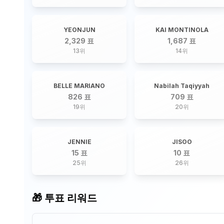
YEONJUN
KAI MONTINOLA
2,329 표
1,687 표
13
위
14
위
BELLE MARIANO
Nabilah Taqiyyah
826 표
709 표
19
위
20
위
JENNIE
JISOO
15 표
10 표
25
위
26
위
🎁 투표 리워드