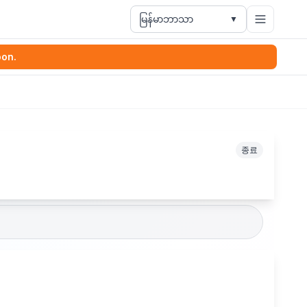
မြန်မာဘာသာ
▼
oon.
종료