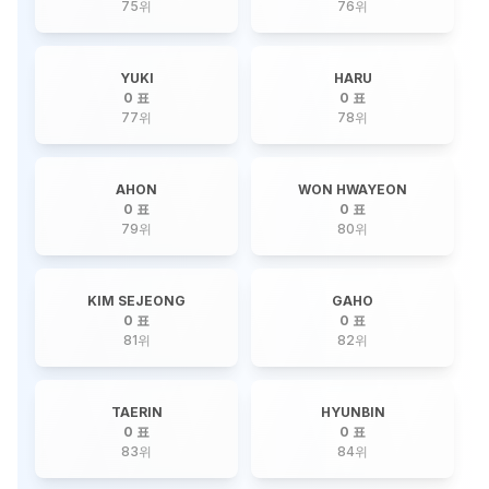
75
위
76
위
YUKI
HARU
0 표
0 표
77
위
78
위
AHON
WON HWAYEON
0 표
0 표
79
위
80
위
KIM SEJEONG
GAHO
0 표
0 표
81
위
82
위
TAERIN
HYUNBIN
0 표
0 표
83
위
84
위