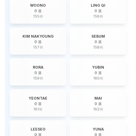
WOONO
LING QI
0 표
0 표
155
위
156
위
KIM NAKYOUNG
SEBUM
0 표
0 표
157
위
158
위
RORA
YUBIN
0 표
0 표
159
위
160
위
YEONTAE
MAI
0 표
0 표
161
위
162
위
LEESEO
YUNA
0 표
0 표