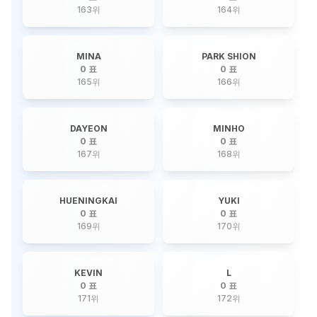
163
위
164
위
MINA
PARK SHION
0 표
0 표
165
위
166
위
DAYEON
MINHO
0 표
0 표
167
위
168
위
HUENINGKAI
YUKI
0 표
0 표
169
위
170
위
KEVIN
L
0 표
0 표
171
위
172
위