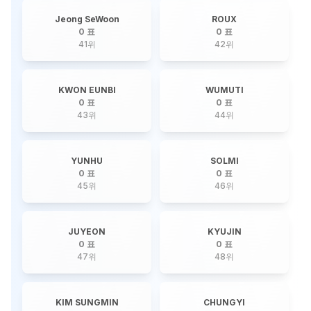
Jeong SeWoon
ROUX
0 표
0 표
41
위
42
위
KWON EUNBI
WUMUTI
0 표
0 표
43
위
44
위
YUNHU
SOLMI
0 표
0 표
45
위
46
위
JUYEON
KYUJIN
0 표
0 표
47
위
48
위
KIM SUNGMIN
CHUNGYI