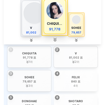
CHIQUITA
V
SOHEE
91,778
81,002
79,657
🥇
🥈
🥉
1
2
CHIQUITA
V
91,778 표
81,002 표
🥇
1
위
🥈
2
위
3
4
SOHEE
FELIX
79,657 표
840 표
🥉
3
위
4
위
5
6
DONGHAE
SHOTARO