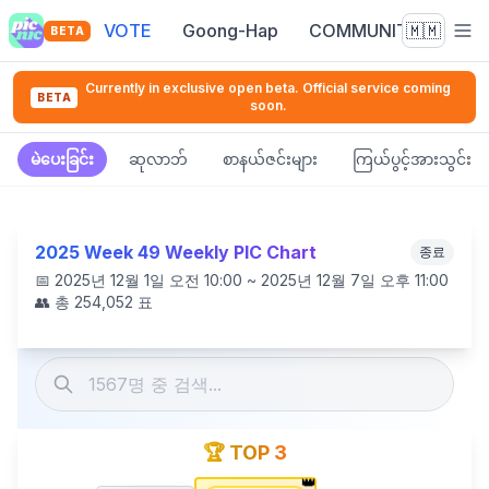
VOTE
Goong-Hap
COMMUNITY
🇲🇲
BETA
Currently in exclusive open beta. Official service coming
BETA
soon.
မဲပေးခြင်း
ဆုလာဘ်
စာနယ်ဇင်းများ
ကြယ်ပွင့်အားသွင်း
2025 Week 49 Weekly PIC Chart
종료
📅
2025년 12월 1일 오전 10:00 ~ 2025년 12월 7일 오후 11:00
👥 총
254,052
표
🏆 TOP 3
👑