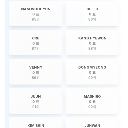
NAM WOOHYUN
HELLO
0 표
0 표
85
위
86
위
CRU
KANG HYEWON
0 표
0 표
87
위
88
위
VENNY
DONGMYEONG
0 표
0 표
89
위
90
위
JUUN
MASHIRO
0 표
0 표
91
위
92
위
KIM SHIN
JUHWAN