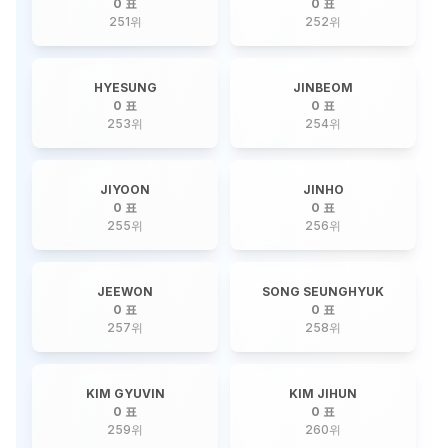
0 표
0 표
251
위
252
위
HYESUNG
JINBEOM
0 표
0 표
253
위
254
위
JIYOON
JINHO
0 표
0 표
255
위
256
위
JEEWON
SONG SEUNGHYUK
0 표
0 표
257
위
258
위
KIM GYUVIN
KIM JIHUN
0 표
0 표
259
위
260
위