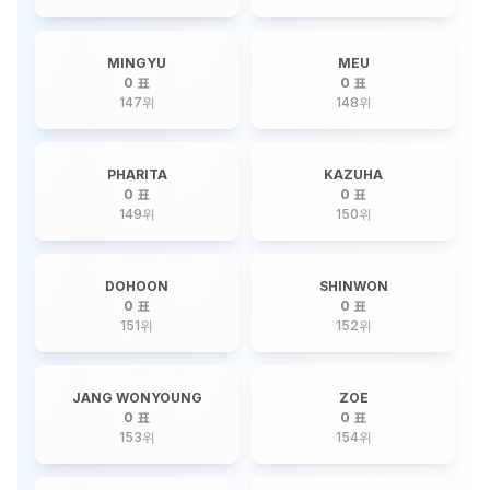
MINGYU
MEU
0 표
0 표
147
위
148
위
PHARITA
KAZUHA
0 표
0 표
149
위
150
위
DOHOON
SHINWON
0 표
0 표
151
위
152
위
JANG WONYOUNG
ZOE
0 표
0 표
153
위
154
위