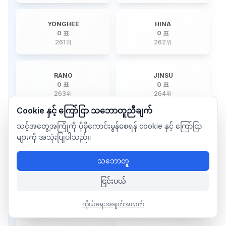
YONGHEE
HINA
0 표
0 표
261
위
262
위
RANO
JINSU
0 표
0 표
263
위
264
위
Cookie နှင့် ကြော်ငြာ သဘောတူညီချက်
သင့်အတွေ့အကြုံကို ပိုမိုကောင်းမွန်စေရန် cookie နှင့် ကြော်ငြာ
NINE
HA.L
0 표
0 표
များကို အသုံးပြုပါသည်။
265
위
266
위
သဘောတူ
HARVEY
WIN
ငြင်းပယ်
0 표
0 표
267
위
268
위
ကိုယ်ရေးအချက်အလက်