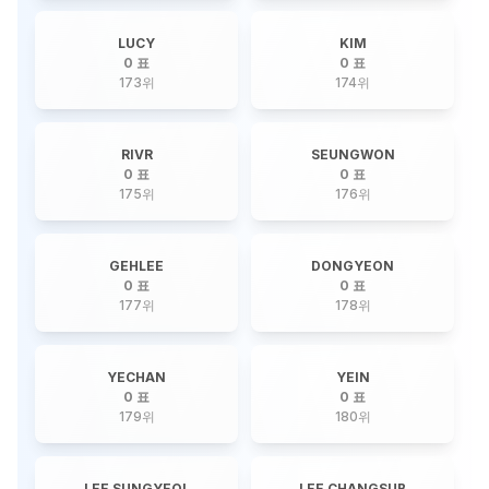
LUCY
KIM
0 표
0 표
173
위
174
위
RIVR
SEUNGWON
0 표
0 표
175
위
176
위
GEHLEE
DONGYEON
0 표
0 표
177
위
178
위
YECHAN
YEIN
0 표
0 표
179
위
180
위
LEE SUNGYEOL
LEE CHANGSUB