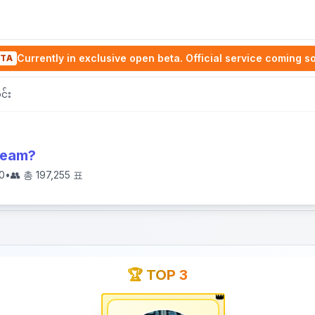
Currently in exclusive open beta. Official service coming s
TA
င်း
 team?
0
•
👥 총
197,255
표
🏆 TOP 3
👑