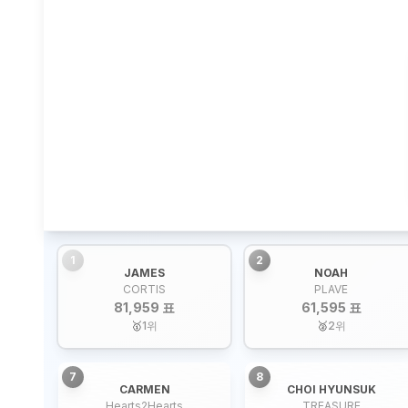
1
2
JAMES
NOAH
CORTIS
PLAVE
81,959 표
61,595 표
🥇
1
위
🥈
2
위
7
8
CARMEN
CHOI HYUNSUK
Hearts2Hearts
TREASURE