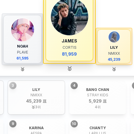
JAMES
NOAH
CORTIS
LILY
PLAVE
NMIXX
81,959
61,595
45,239
🥇
🥈
🥉
3
4
LILY
BANG CHAN
NMIXX
STRAY KIDS
45,239 표
5,929 표
🥉
3
위
4
위
9
10
KARINA
CHANTY
AESPA
LAPILLUS