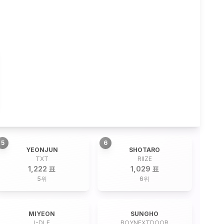
5
6
YEONJUN
SHOTARO
TXT
RIIZE
1,222 표
1,029 표
5
위
6
위
MIYEON
SUNGHO
I-DLE
BOYNEXTDOOR