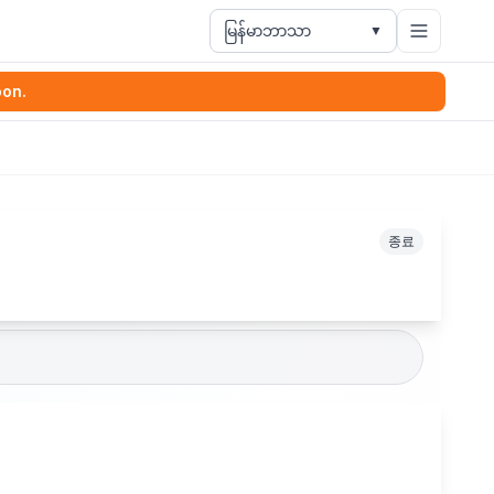
မြန်မာဘာသာ
▼
oon.
종료