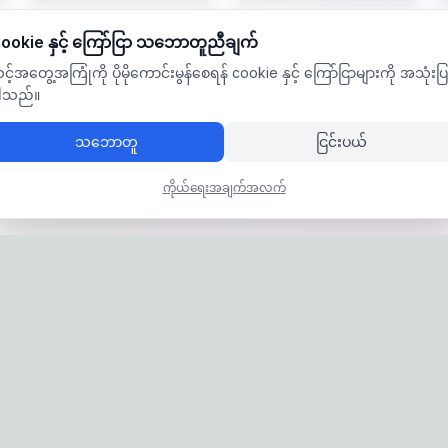
ookie နှင့် ကြော်ငြာ သဘောတူညီချက်
င့်အတွေ့အကြုံကို ပိုမိုကောင်းမွန်စေရန် cookie နှင့် ကြော်ငြာများကို အသုံးပြ
ါသည်။
သဘောတူ
ငြင်းပယ်
ကိုယ်ရေးအချက်အလက်