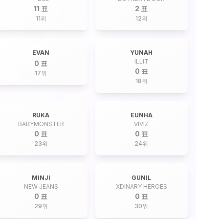
11 표
2 표
11
위
12
위
EVAN
YUNAH
ILLIT
0 표
0 표
17
위
18
위
RUKA
EUNHA
BABYMONSTER
VIVIZ
0 표
0 표
23
위
24
위
MINJI
GUNIL
NEW JEANS
XDINARY HEROES
0 표
0 표
29
위
30
위