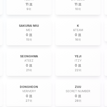
11 표
11 표
9
위
10
위
SAKURAI MIU
K
ME:I
&TEAM
0 표
0 표
15
위
16
위
SEONGHWA
YEJI
ATEEZ
ITZY
0 표
0 표
21
위
22
위
DONGHEON
ZUU
VERIVERY
SECRET NUMBER
0 표
0 표
27
위
28
위