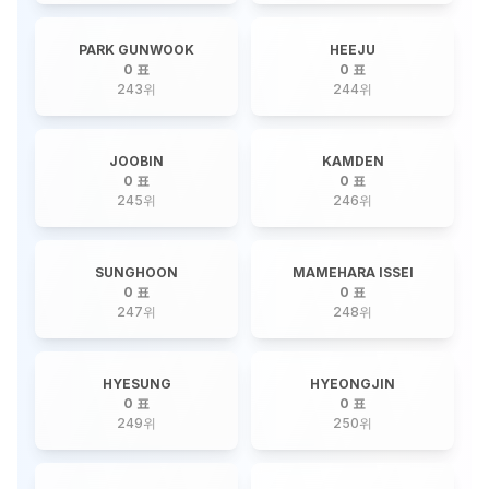
PARK GUNWOOK
HEEJU
0 표
0 표
243
위
244
위
JOOBIN
KAMDEN
0 표
0 표
245
위
246
위
SUNGHOON
MAMEHARA ISSEI
0 표
0 표
247
위
248
위
HYESUNG
HYEONGJIN
0 표
0 표
249
위
250
위