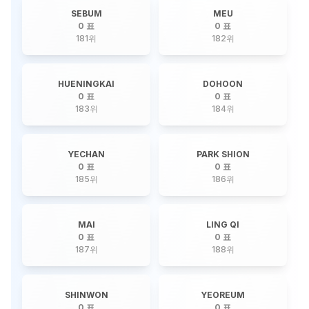
SEBUM
MEU
0 표
0 표
181
위
182
위
HUENINGKAI
DOHOON
0 표
0 표
183
위
184
위
YECHAN
PARK SHION
0 표
0 표
185
위
186
위
MAI
LING QI
0 표
0 표
187
위
188
위
SHINWON
YEOREUM
0 표
0 표