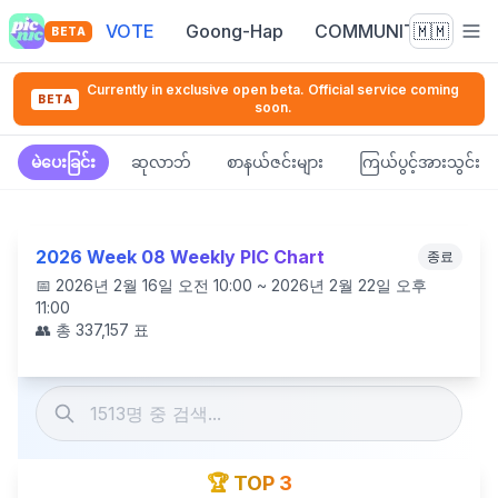
VOTE
Goong-Hap
COMMUNITY
🇲🇲
BETA
Currently in exclusive open beta. Official service coming
BETA
soon.
မဲပေးခြင်း
ဆုလာဘ်
စာနယ်ဇင်းများ
ကြယ်ပွင့်အားသွင်း
2026 Week 08 Weekly PIC Chart
종료
📅
2026년 2월 16일 오전 10:00 ~ 2026년 2월 22일 오후
11:00
👥 총
337,157
표
🏆 TOP 3