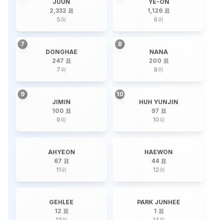
JUUN
YE-ON
2,332 표
1,126 표
5
위
6
위
7
8
DONGHAE
NANA
247 표
200 표
7
위
8
위
9
10
JIMIN
HUH YUNJIN
100 표
97 표
9
위
10
위
AHYEON
HAEWON
67 표
44 표
11
위
12
위
GEHLEE
PARK JUNHEE
12 표
1 표
13
위
14
위