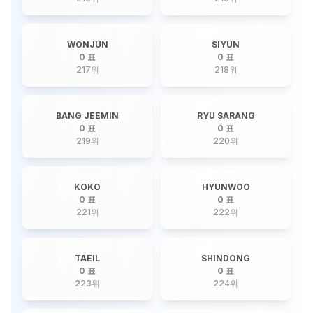
WONJUN
SIYUN
0 표
0 표
217
위
218
위
BANG JEEMIN
RYU SARANG
0 표
0 표
219
위
220
위
KOKO
HYUNWOO
0 표
0 표
221
위
222
위
TAEIL
SHINDONG
0 표
0 표
223
위
224
위