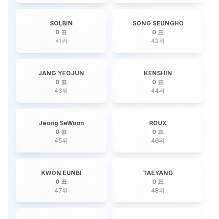
SOLBIN
SONG SEUNGHO
0 표
0 표
41
위
42
위
JANG YEOJUN
KENSHIN
0 표
0 표
43
위
44
위
Jeong SeWoon
ROUX
0 표
0 표
45
위
46
위
KWON EUNBI
TAEYANG
0 표
0 표
47
위
48
위