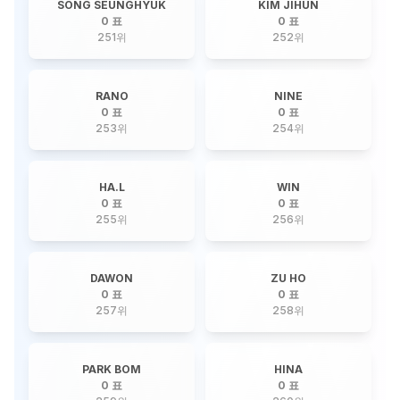
SONG SEUNGHYUK
KIM JIHUN
0 표
0 표
251
위
252
위
RANO
NINE
0 표
0 표
253
위
254
위
HA.L
WIN
0 표
0 표
255
위
256
위
DAWON
ZU HO
0 표
0 표
257
위
258
위
PARK BOM
HINA
0 표
0 표