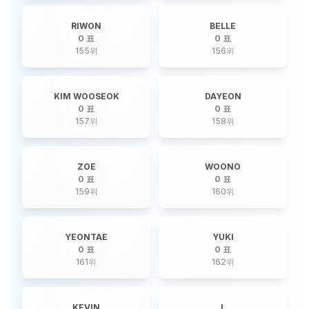
RIWON
BELLE
0 표
0 표
155
위
156
위
KIM WOOSEOK
DAYEON
0 표
0 표
157
위
158
위
ZOE
WOONO
0 표
0 표
159
위
160
위
YEONTAE
YUKI
0 표
0 표
161
위
162
위
KEVIN
L