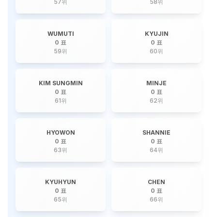
57
위
58
위
WUMUTI
KYUJIN
0 표
0 표
59
위
60
위
KIM SUNGMIN
MINJE
0 표
0 표
61
위
62
위
HYOWON
SHANNIE
0 표
0 표
63
위
64
위
KYUHYUN
CHEN
0 표
0 표
65
위
66
위