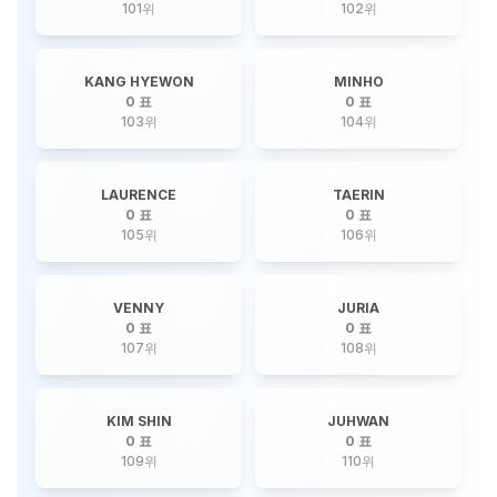
101
위
102
위
KANG HYEWON
MINHO
0 표
0 표
103
위
104
위
LAURENCE
TAERIN
0 표
0 표
105
위
106
위
VENNY
JURIA
0 표
0 표
107
위
108
위
KIM SHIN
JUHWAN
0 표
0 표
109
위
110
위