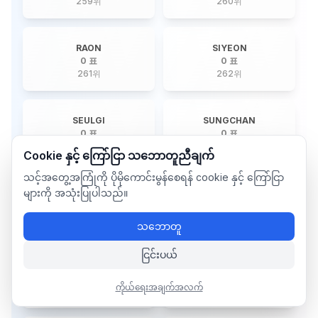
259
위
260
위
RAON
SIYEON
0 표
0 표
261
위
262
위
SEULGI
SUNGCHAN
0 표
0 표
263
위
264
위
Cookie နှင့် ကြော်ငြာ သဘောတူညီချက်
သင့်အတွေ့အကြုံကို ပိုမိုကောင်းမွန်စေရန် cookie နှင့် ကြော်ငြာ
များကို အသုံးပြုပါသည်။
JINSU
JUNWOO
0 표
0 표
265
위
266
위
သဘောတူ
ငြင်းပယ်
JIYOON
YONGHEE
0 표
0 표
ကိုယ်ရေးအချက်အလက်
267
위
268
위