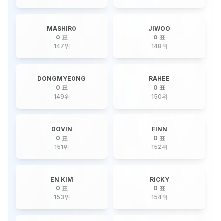
MASHIRO
JIWOO
0 표
0 표
147
위
148
위
DONGMYEONG
RAHEE
0 표
0 표
149
위
150
위
DOVIN
FINN
0 표
0 표
151
위
152
위
EN KIM
RICKY
0 표
0 표
153
위
154
위