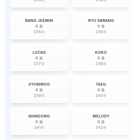
BANG JEEMIN
RYU SARANG
0 표
0 표
235
위
236
위
LUCAS
KOKO
0 표
0 표
237
위
238
위
HYUNWOO
TAEIL
0 표
0 표
239
위
240
위
SHINDONG
MELODY
0 표
0 표
241
위
242
위