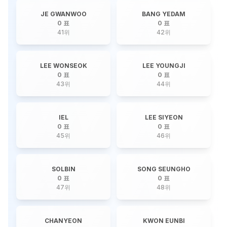
JE GWANWOO
BANG YEDAM
0 표
0 표
41
위
42
위
LEE WONSEOK
LEE YOUNGJI
0 표
0 표
43
위
44
위
IEL
LEE SIYEON
0 표
0 표
45
위
46
위
SOLBIN
SONG SEUNGHO
0 표
0 표
47
위
48
위
CHANYEON
KWON EUNBI