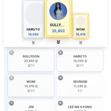
SULLYOON
HARUTO
WONI
25,653
19,063
16,416
🥇
🥈
🥉
1
2
SULLYOON
HARUTO
25,653 표
19,063 표
🥇
1
위
🥈
2
위
3
4
WONI
SEUNGBI
16,416 표
11,285 표
🥉
3
위
4
위
5
6
JIN
LEE NA GYUNG