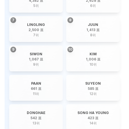
4,382 표
2,628 표
5
위
6
위
7
8
LINGLING
JUUN
2,500 표
1,413 표
7
위
8
위
9
10
SIWON
KIM
1,067 표
1,006 표
9
위
10
위
PAAN
SUYEON
661 표
585 표
11
위
12
위
DONGHAE
SONG HA YOUNG
542 표
423 표
13
위
14
위