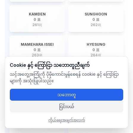
KAMDEN
SUNGHOON
0 표
0 표
261
위
262
위
MAMEHARA ISSEI
HYESUNG
0 표
0 표
263
위
264
위
Cookie နှင့် ကြော်ငြာ သဘောတူညီချက်
သင့်အတွေ့အကြုံကို ပိုမိုကောင်းမွန်စေရန် cookie နှင့် ကြော်ငြာ
HYEONGJIN
KIM JIHUN
0 표
0 표
များကို အသုံးပြုပါသည်။
265
위
266
위
သဘောတူ
RANO
NINE
ငြင်းပယ်
0 표
0 표
267
위
268
위
ကိုယ်ရေးအချက်အလက်