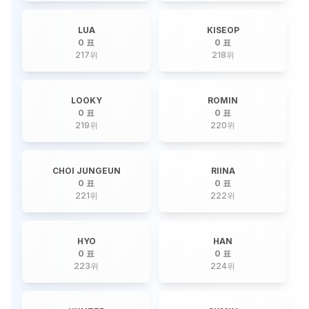
LUA
KISEOP
0 표
0 표
217
위
218
위
LOOKY
ROMIN
0 표
0 표
219
위
220
위
CHOI JUNGEUN
RIINA
0 표
0 표
221
위
222
위
HYO
HAN
0 표
0 표
223
위
224
위