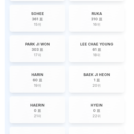
SOHEE
RUKA
361 표
310 표
15
위
16
위
PARK JI WON
LEE CHAE YOUNG
303 표
61 표
17
위
18
위
HARIN
BAEK JI HEON
60 표
1 표
19
위
20
위
HAERIN
HYEIN
0 표
0 표
21
위
22
위