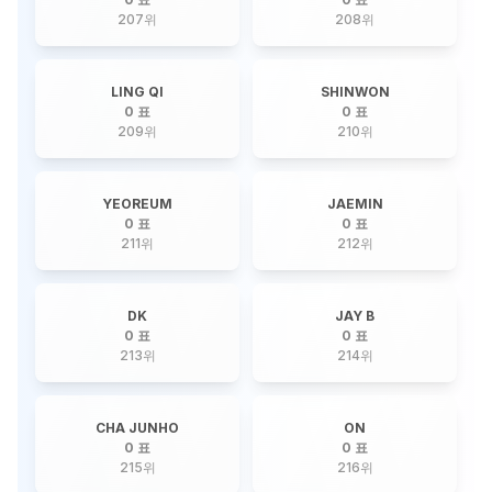
207
위
208
위
LING QI
SHINWON
0 표
0 표
209
위
210
위
YEOREUM
JAEMIN
0 표
0 표
211
위
212
위
DK
JAY B
0 표
0 표
213
위
214
위
CHA JUNHO
ON
0 표
0 표
215
위
216
위