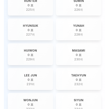
HUNTER
SUMIN
0 표
0 표
225
위
226
위
HYUNSUK
YUNAH
0 표
0 표
227
위
228
위
HUIWON
MASAMI
0 표
0 표
229
위
230
위
LEE JUN
TAEHYUN
0 표
0 표
231
위
232
위
WONJUN
SIYUN
0 표
0 표
233
위
234
위