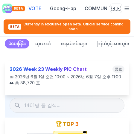
VOTE
Goong-Hap
COMMUNITY
🇲🇲
BETA
Currently in exclusive open beta. Official service coming
BETA
soon.
မဲပေးခြင်း
ဆုလာဘ်
စာနယ်ဇင်းများ
ကြယ်ပွင့်အားသွင်း
2026 Week 23 Weekly PIC Chart
종료
📅
2026년 6월 1일 오전 10:00 ~ 2026년 6월 7일 오후 11:00
👥 총
88,720
표
🏆 TOP 3
👑