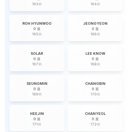
163
위
164
위
ROH HYUNWOO
JEONGYEON
0 표
0 표
165
위
166
위
SOLAR
LEE KNOW
0 표
0 표
167
위
168
위
SEUNGMIN
CHANGBIN
0 표
0 표
169
위
170
위
HEEJIN
CHANYEOL
0 표
0 표
171
위
172
위