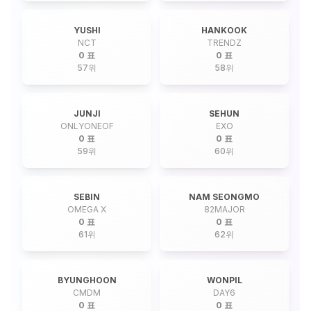
YUSHI
HANKOOK
NCT
TRENDZ
0 표
0 표
57
위
58
위
JUNJI
SEHUN
ONLYONEOF
EXO
0 표
0 표
59
위
60
위
SEBIN
NAM SEONGMO
OMEGA X
82MAJOR
0 표
0 표
61
위
62
위
BYUNGHOON
WONPIL
CMDM
DAY6
0 표
0 표