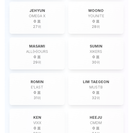
JEHYUN
WOONO
OMEGA X
YOUNITE
0 표
0 표
27
위
28
위
MASAMI
SUMIN
ALL(H)OURS
XIKERS
0 표
0 표
29
위
30
위
ROMIN
LIM TAEGEON
E'LAST
MUSTB
0 표
0 표
31
위
32
위
KEN
HEEJU
VIXX
CMDM
0 표
0 표