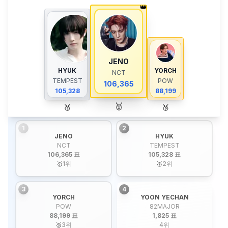
👑
JENO
HYUK
YORCH
NCT
TEMPEST
POW
106,365
105,328
88,199
🥇
🥈
🥉
1
2
JENO
HYUK
NCT
TEMPEST
106,365 표
105,328 표
🥇
1
위
🥈
2
위
3
4
YORCH
YOON YECHAN
POW
82MAJOR
88,199 표
1,825 표
🥉
3
위
4
위