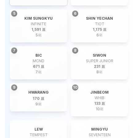
5
6
KIM SUNGKYU
SHIN YECHAN
INFINITE
TIOT
1,591 표
1,175 표
5
위
6
위
7
8
BIC
SIWON
MCND
SUPER JUNIOR
671 표
231 표
7
위
8
위
9
10
HWARANG
JINBEOM
WHIB
170 표
133 표
9
위
10
위
LEW
MINGYU
TEMPEST
SEVENTEEN