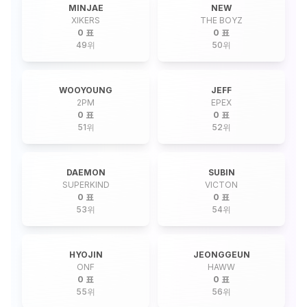
MINJAE
NEW
XIKERS
THE BOYZ
0 표
0 표
49
위
50
위
WOOYOUNG
JEFF
2PM
EPEX
0 표
0 표
51
위
52
위
DAEMON
SUBIN
SUPERKIND
VICTON
0 표
0 표
53
위
54
위
HYOJIN
JEONGGEUN
ONF
HAWW
0 표
0 표
55
위
56
위