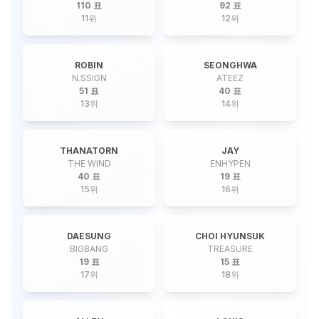
110 표
92 표
11
위
12
위
ROBIN
SEONGHWA
N.SSIGN
ATEEZ
51 표
40 표
13
위
14
위
THANATORN
JAY
THE WIND
ENHYPEN
40 표
19 표
15
위
16
위
DAESUNG
CHOI HYUNSUK
BIGBANG
TREASURE
19 표
15 표
17
위
18
위