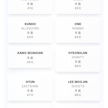
0 표
0 표
41
위
42
위
KUNHO
ONE
ALL(H)OURS
NOMAD
0 표
0 표
43
위
44
위
KANG SEUNGSIK
HYEONGJIN
DIGNITY
0 표
0 표
45
위
46
위
HYUN
LEE WOOJIN
EASTSHINE
GHOST9
0 표
0 표
47
위
48
위