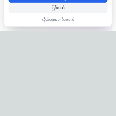
ငြင်းပယ်
ကိုယ်ရေးအချက်အလက်
Privacy Policy
|
Terms of Service
Company: IconCasting Inc. | Business Registration No: 715-88-
02791 | CEO: Jaegeun Hwang
Address: 1503, 60 Taeguk-ro, Ilsandong-gu, Goyang-si,