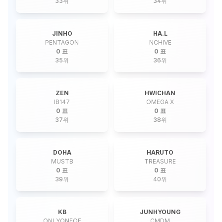
33
위
34
위
JINHO
HA.L
PENTAGON
NCHIVE
0 표
0 표
35
위
36
위
ZEN
HWICHAN
IB147
OMEGA X
0 표
0 표
37
위
38
위
DOHA
HARUTO
MUSTB
TREASURE
0 표
0 표
39
위
40
위
KB
JUNHYOUNG
ONLYONEOF
CMDM