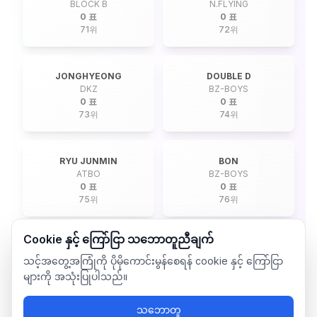
BLOCK B
N.FLYING
0 표
0 표
71
위
72
위
JONGHYEONG
DOUBLE D
DKZ
BZ-BOYS
0 표
0 표
73
위
74
위
RYU JUNMIN
BON
ATBO
BZ-BOYS
0 표
0 표
75
위
76
위
Cookie နှင့် ကြော်ငြာ သဘောတူညီချက်
သင့်အတွေ့အကြုံကို ပိုမိုကောင်းမွန်စေရန် cookie နှင့် ကြော်ငြာ
များကို အသုံးပြုပါသည်။
သဘောတူ