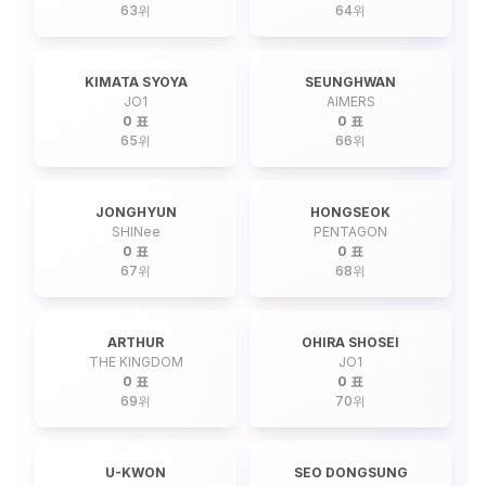
63
위
64
위
KIMATA SYOYA
SEUNGHWAN
JO1
AIMERS
0 표
0 표
65
위
66
위
JONGHYUN
HONGSEOK
SHINee
PENTAGON
0 표
0 표
67
위
68
위
ARTHUR
OHIRA SHOSEI
THE KINGDOM
JO1
0 표
0 표
69
위
70
위
U-KWON
SEO DONGSUNG