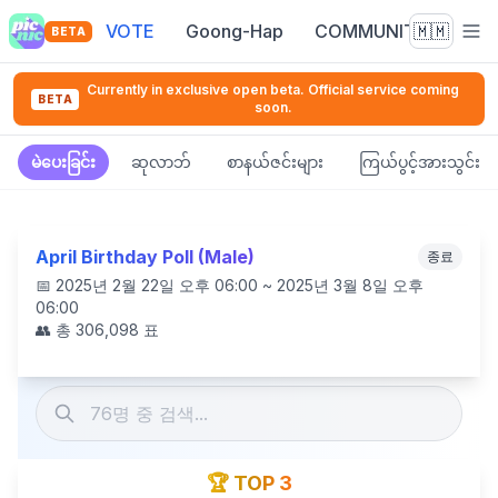
VOTE
Goong-Hap
COMMUNITY
🇲🇲
BETA
Currently in exclusive open beta. Official service coming
BETA
soon.
မဲပေးခြင်း
ဆုလာဘ်
စာနယ်ဇင်းများ
ကြယ်ပွင့်အားသွင်း
April Birthday Poll (Male)
종료
📅
2025년 2월 22일 오후 06:00 ~ 2025년 3월 8일 오후
06:00
👥 총
306,098
표
🏆 TOP 3