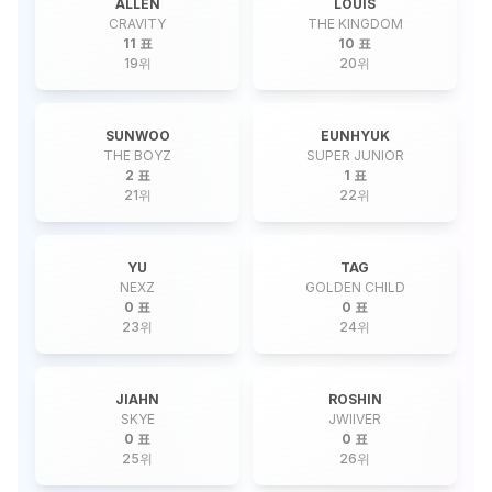
ALLEN
LOUIS
CRAVITY
THE KINGDOM
11 표
10 표
19
위
20
위
SUNWOO
EUNHYUK
THE BOYZ
SUPER JUNIOR
2 표
1 표
21
위
22
위
YU
TAG
NEXZ
GOLDEN CHILD
0 표
0 표
23
위
24
위
JIAHN
ROSHIN
SKYE
JWIIVER
0 표
0 표
25
위
26
위