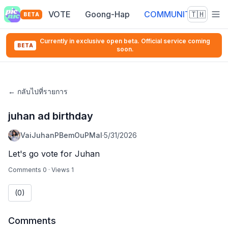
VOTE
Goong-Hap
COMMUNITY
🇹🇭
BETA
Currently in exclusive open beta. Official service coming
BETA
soon.
←
กลับไปที่รายการ
juhan ad birthday
VaiJuhanPBemOuPMal
·
5/31/2026
Let's go vote for Juhan
Comments 0
·
Views 1
(0)
Comments