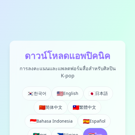
ดาวน์โหลดแอพปิคนิค
การลงคะแนนและแพลตฟอร์มสื่อสำหรับศิลปิน
K-pop
🇰🇷
🇺🇸
🇯🇵
한국어
English
日本語
🇨🇳
🇹🇼
简体中文
繁體中文
🇮🇩
🇪🇸
Bahasa Indonesia
Español
বাংলা
Filipino
ไทย