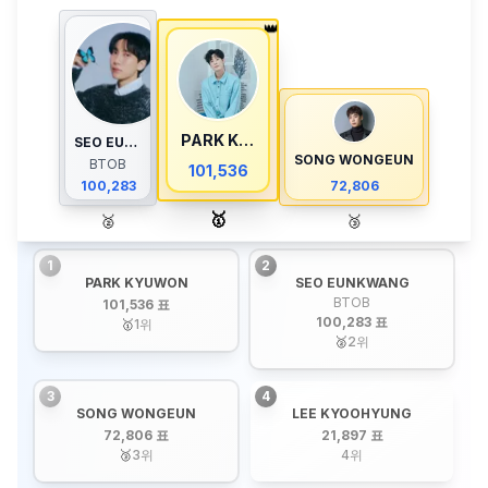
👑
PARK KYUWON
SEO EUNKWANG
SONG WONGEUN
BTOB
101,536
100,283
72,806
🥇
🥈
🥉
1
2
PARK KYUWON
SEO EUNKWANG
BTOB
101,536 표
100,283 표
🥇
1
위
🥈
2
위
3
4
SONG WONGEUN
LEE KYOOHYUNG
72,806 표
21,897 표
🥉
3
위
4
위