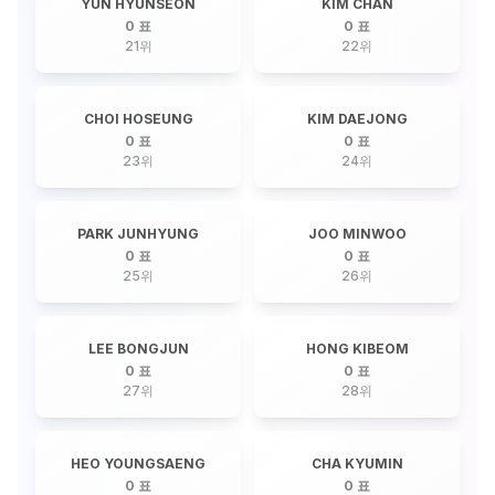
YUN HYUNSEON
KIM CHAN
0 표
0 표
21
위
22
위
CHOI HOSEUNG
KIM DAEJONG
0 표
0 표
23
위
24
위
PARK JUNHYUNG
JOO MINWOO
0 표
0 표
25
위
26
위
LEE BONGJUN
HONG KIBEOM
0 표
0 표
27
위
28
위
HEO YOUNGSAENG
CHA KYUMIN
0 표
0 표