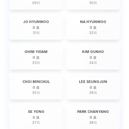
29
위
30
위
JO HYUNWOO
NA HYUNWOO
0 표
0 표
31
위
32
위
GHIM YIDAM
KIM GUNHO
0 표
0 표
33
위
34
위
CHOI MINCHUL
LEE SEUNGJUN
0 표
0 표
35
위
36
위
SE YONG
PARK CHANYANG
0 표
0 표
37
위
38
위