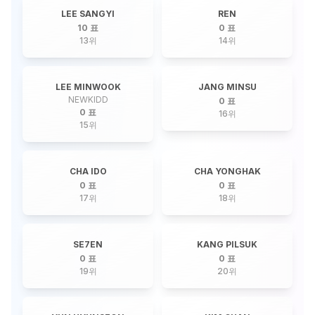
LEE SANGYI
REN
10 표
0 표
13
위
14
위
LEE MINWOOK
JANG MINSU
NEWKIDD
0 표
0 표
16
위
15
위
CHA IDO
CHA YONGHAK
0 표
0 표
17
위
18
위
SE7EN
KANG PILSUK
0 표
0 표
19
위
20
위