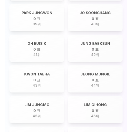
PARK JUNGWON
JO SOONCHANG
0 표
0 표
39
위
40
위
OH EUISIK
JUNG BAEKSUN
0 표
0 표
41
위
42
위
KWON TAEHA
JEONG MUNGIL
0 표
0 표
43
위
44
위
LIM JUNGMO
LIM GIHONG
0 표
0 표
45
위
46
위