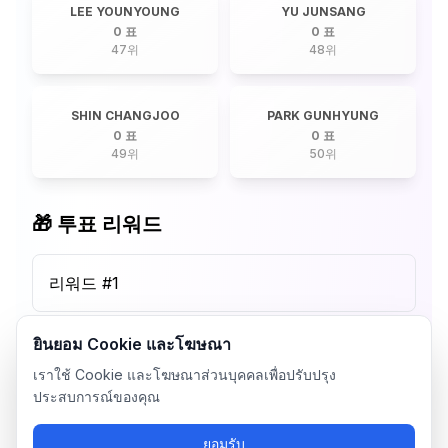
LEE YOUNYOUNG
YU JUNSANG
0 표
0 표
47
위
48
위
SHIN CHANGJOO
PARK GUNHYUNG
0 표
0 표
49
위
50
위
🎁 투표 리워드
리워드 #
1
ยินยอม Cookie และโฆษณา
เราใช้ Cookie และโฆษณาส่วนบุคคลเพื่อปรับปรุง
ประสบการณ์ของคุณ
ยอมรับ