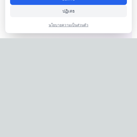
ปฏิเสธ
นโยบายความเป็นส่วนตัว
Privacy Policy
|
Terms of Service
Company: IconCasting Inc. | Business Registration No: 715-88-
02791 | CEO: Jaegeun Hwang